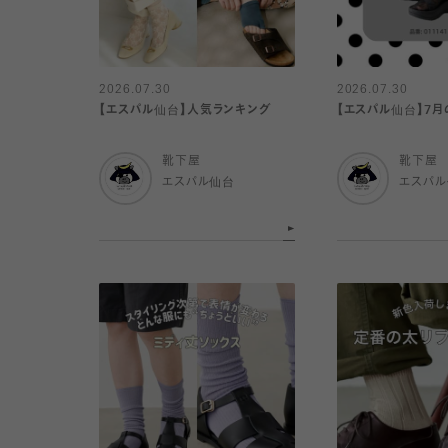
2026.07.30
2026.07.30
【エスパル仙台】人気ランキング
【エスパル仙台】7月の
靴下屋
靴下屋
エスパル仙台
エスパ