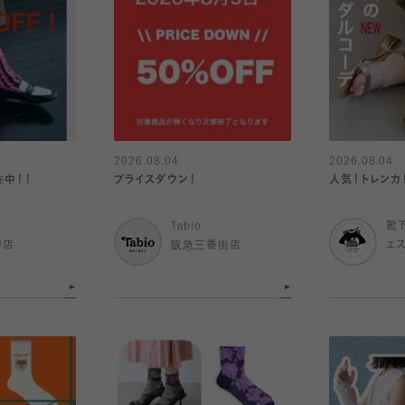
2026.08.04
2026.08.04
催中！！
プライスダウン！
人気！トレンカ
Tabio
靴
戸店
阪急三番街店
エ