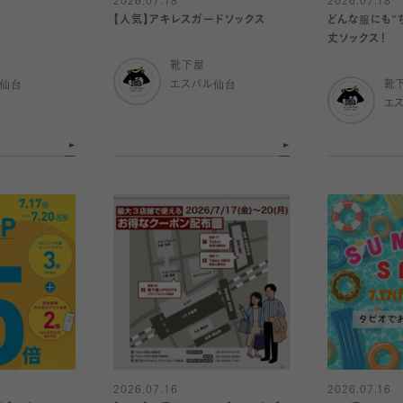
2026.07.18
2026.07.18
【人気】アキレスガードソックス
どんな服にも“
丈ソックス！
靴下屋
ル仙台
エスパル仙台
靴
エ
2026.07.16
2026.07.16