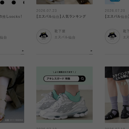
2026.07.23
2026.07.20
推しsocks！
【エスパル仙台】人気ランキング
【エスパル仙台
靴下屋
靴
ル仙台
エスパル仙台
エ