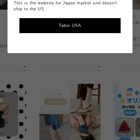
This is the website for Japan market and doesn't
ship to the US.
2026.07.25
2026.07.25
冷感シリーズ！
人気！トレンカ
Tabio USA
靴下屋
靴
ル仙台
エスパル仙台
エ