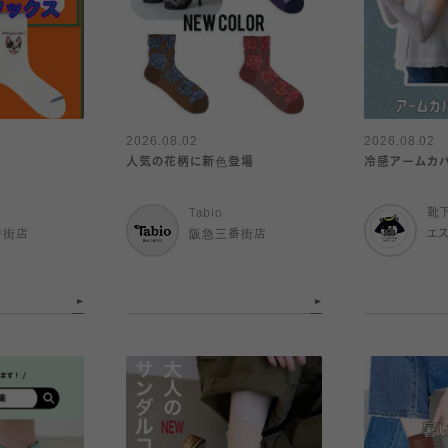
2026.08.02
2026.08.02
人気の花柄に新色登場
冷感アームカ
Tabio
靴
番街店
阪急三番街店
エ