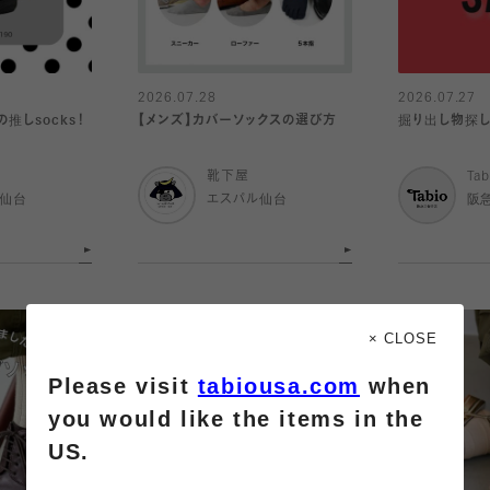
2026.07.28
2026.07.27
推しsocks！
【メンズ】カバーソックスの選び方
掘り出し物探し
靴下屋
Tab
ル仙台
エスパル仙台
阪
× CLOSE
Please visit
tabiousa.com
when
you would like the items in the
US.