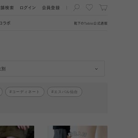
店舗検索
ログイン
会員登録
コラボ
靴下の
Tabio
公式通販
男性
女性
性別
コーディネート
エスパル仙台