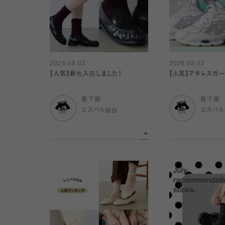
2026.08.02
2026.08.02
【人気】新色入荷しました！
【人気】アキレスガ
靴下屋
靴下屋
エスパル仙台
エスパ