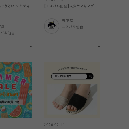
2026.07.16
ちょうどいい”ミディ
【エスパル仙台】人気ランキング
靴下屋
下屋
エスパル仙台
スパル仙台
2026.07.14