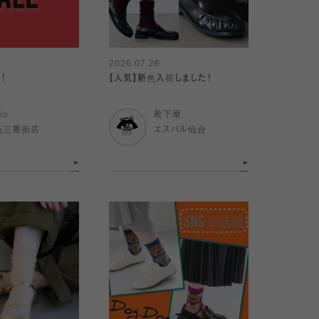
2026.07.26
！
【人気】新色入荷しました！
io
靴下屋
急三番街店
エスパル仙台