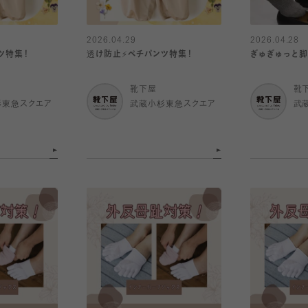
2026.04.29
2026.04.28
ツ特集！
透け防止⚡️ペチパンツ特集！
ぎゅぎゅっと脚
靴下屋
靴
杉東急スクエア
武蔵小杉東急スクエア
武