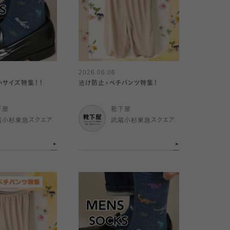
2026.06.06
きいサイズ特集！！
透け防止⚡️ペチパンツ特集！
下屋
靴下屋
蔵小杉東急スクエア
武蔵小杉東急スクエア