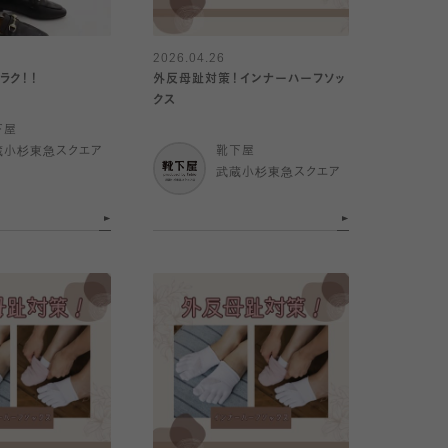
2026.04.26
ラク！！
外反母趾対策！インナーハーフソッ
クス
下屋
蔵小杉東急スクエア
靴下屋
武蔵小杉東急スクエア