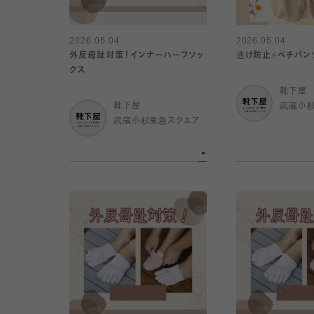
2026.05.04
2026.05.04
外反母趾対策！インナーハーフソッ
透け防止⚡️ペチパン
クス
靴下屋
靴下屋
武蔵小
武蔵小杉東急スクエア