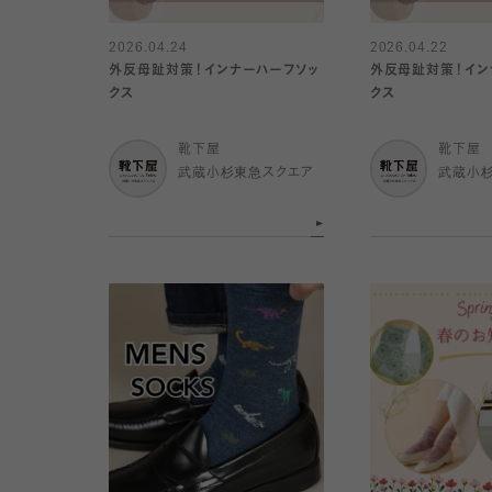
2026.04.24
2026.04.22
外反母趾対策！インナーハーフソッ
外反母趾対策！イン
クス
クス
靴下屋
靴下屋
武蔵小杉東急スクエア
武蔵小