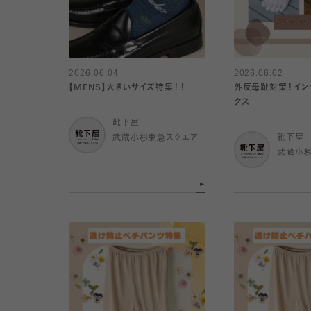
2026.06.04
2026.06.02
【MENS】大きいサイズ特集！！
外反母趾対策！イン
クス
靴下屋
武蔵小杉東急スクエア
靴下屋
武蔵小