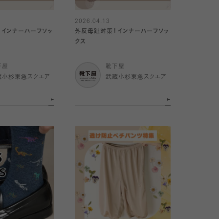
2026.04.13
インナーハーフソッ
外反母趾対策！インナーハーフソッ
クス
下屋
靴下屋
蔵小杉東急スクエア
武蔵小杉東急スクエア