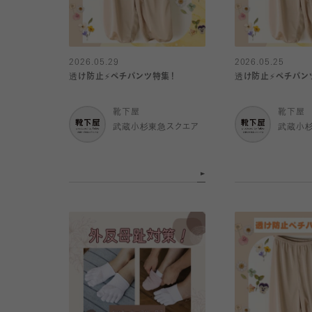
2026.05.29
2026.05.25
透け防止⚡️ペチパンツ特集！
透け防止⚡️ペチパン
靴下屋
靴下屋
武蔵小杉東急スクエア
武蔵小