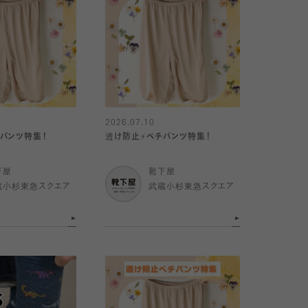
2026.07.10
チパンツ特集！
透け防止⚡️ペチパンツ特集！
下屋
靴下屋
蔵小杉東急スクエア
武蔵小杉東急スクエア