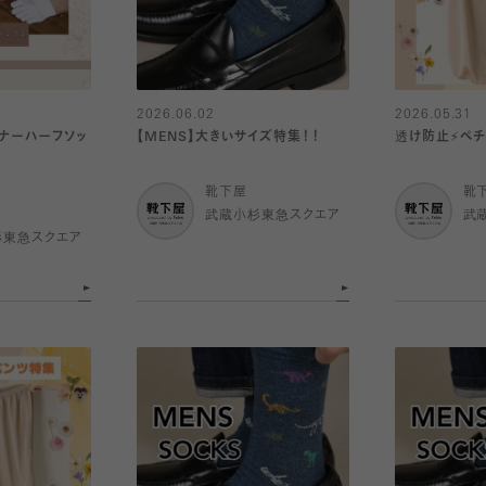
2026.06.02
2026.05.31
ナーハーフソッ
【MENS】大きいサイズ特集！！
透け防止⚡️ペ
靴下屋
靴
武蔵小杉東急スクエア
武
杉東急スクエア