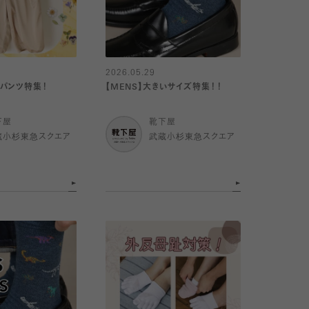
2026.05.29
チパンツ特集！
【MENS】大きいサイズ特集！！
下屋
靴下屋
蔵小杉東急スクエア
武蔵小杉東急スクエア