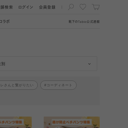
店舗検索
ログイン
会員登録
コラボ
靴下の
Tabio
公式通販
男性
女性
性別
ャレさんと繋がりたい
コーディネート