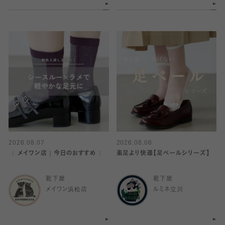
2026.08.07
2026.08.06
〈 メイワン店｜今日のおすすめ 〉
素足より快適【足ベールシリーズ】
靴下屋
靴下屋
メイワン浜松店
ルミネ立川