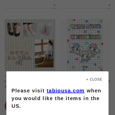
2026.08.08
2026.08.08
× CLOSE
【肌に優しくサラッと】おすすめシル
【コラボ】せきやゆりえコラボソックス
ク商品6選
Please visit
tabiousa.com
when
靴下屋
you would like the items in the
靴下屋
浦和パルコ店
US.
浦和パルコ店