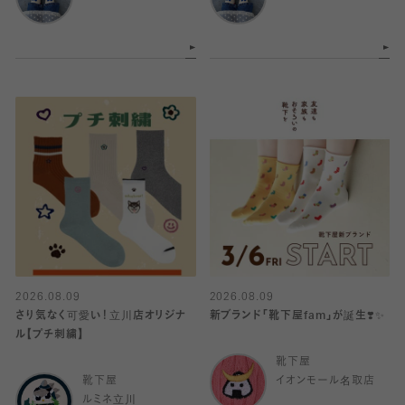
2026.08.09
2026.08.09
さり気なく可愛い！立川店オリジナ
新ブランド「靴下屋fam」が誕生❣️✨
ル【プチ刺繍】
靴下屋
靴下屋
イオンモール名取店
ルミネ立川