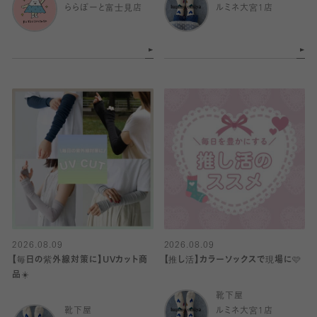
ららぽーと富士見店
ルミネ大宮1店
2026.08.09
2026.08.09
【毎日の紫外線対策に】UVカット商
【推し活】カラーソックスで現場に🩷
品☀️
靴下屋
靴下屋
ルミネ大宮1店