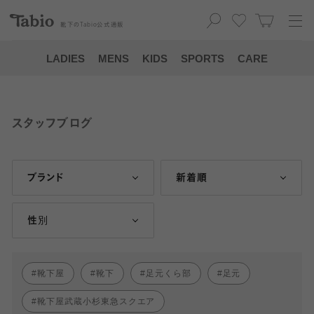
靴下の
Tabio
公式通販
LADIES
MENS
KIDS
SPORTS
CARE
スタッフブログ
ブランド
新着順
性別
靴下屋
靴下
足元くら部
足元
靴下屋武蔵小杉東急スクエア