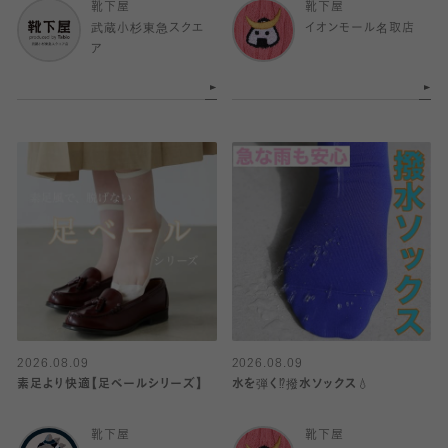
靴下屋
靴下屋
武蔵小杉東急スクエ
イオンモール名取店
ア
2026.08.09
2026.08.09
素足より快適【足ベールシリーズ】
水を弾く⁉️撥水ソックス💧
靴下屋
靴下屋