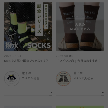
2026.08.04
2026.08.04
SNSで人気♡脚傘ソックスって？
〈 メイワン店｜今日のおすすめ 〉
靴下屋
靴下屋
エスパル仙台
メイワン浜松店