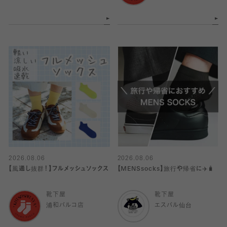
2026.08.06
2026.08.06
【風通し抜群！】フルメッシュソックス
【MENSsocks】旅行や帰省に✈️🧳
靴下屋
靴下屋
浦和パルコ店
エスパル仙台