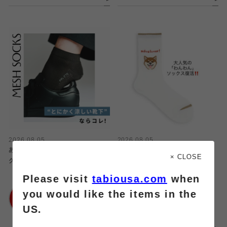
2026.08.05
2026.08.05
あなたはどの丈派？極薄メッシュソッ
大人気のわんわんソックス復活‼️
× CLOSE
クス3選
Please visit
tabiousa.com
when
靴下屋
靴下屋
ルミネ横浜店
you would like the items in the
アトレ大井町
US.