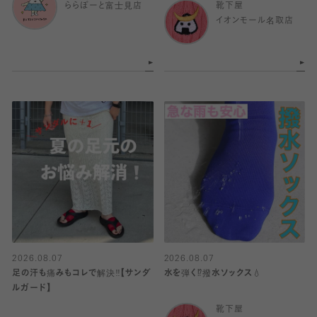
ららぽーと富士見店
靴下屋
イオンモール名取店
2026.08.07
2026.08.07
足の汗も痛みもコレで解決‼️【サンダ
水を弾く⁉️撥水ソックス💧
ルガード】
靴下屋