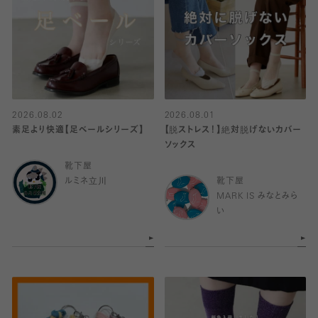
2026.08.02
2026.08.01
素足より快適【足ベールシリーズ】
【脱ストレス！】絶対脱げないカバー
ソックス
靴下屋
ルミネ立川
靴下屋
MARK IS みなとみら
い