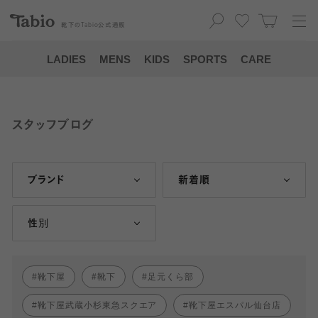
靴下の
Tabio
公式通販
LADIES
MENS
KIDS
SPORTS
CARE
スタッフブログ
ブランド
新着順
性別
靴下屋
靴下
足元くら部
靴下屋武蔵小杉東急スクエア
靴下屋エスパル仙台店