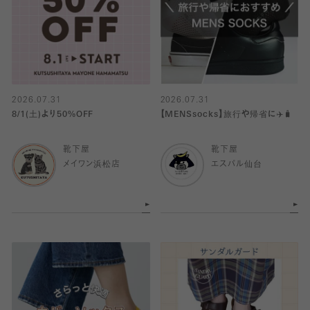
2026.07.31
2026.07.31
8/1(土)より50%OFF
【MENSsocks】旅行や帰省に✈️🧳
靴下屋
靴下屋
メイワン浜松店
エスパル仙台