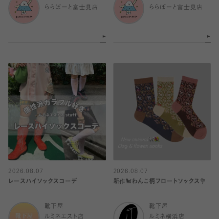
ららぽーと富士見店
ららぽーと富士見店
2026.08.07
2026.08.07
レースハイソックスコーデ
新作🐩わんこ柄フロートソックス💐
靴下屋
靴下屋
ルミネエスト店
ルミネ横浜店