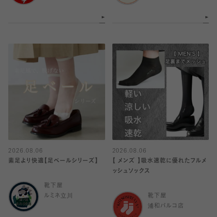
2026.08.06
2026.08.06
素足より快適【足ベールシリーズ】
【 メンズ 】吸水速乾に優れたフルメ
ッシュソックス
靴下屋
ルミネ立川
靴下屋
浦和パルコ店