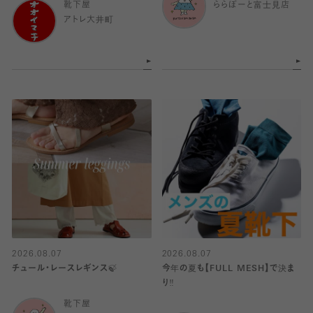
靴下屋
ららぽーと富士見店
アトレ大井町
2026.08.07
2026.08.07
チュール・レースレギンス🍃
今年の夏も【FULL MESH】で決ま
り️‼️
靴下屋