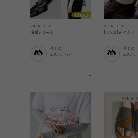
2026.08.01
2026.08.01
冷感シリーズ！
【メンズ】新色入荷！
靴下屋
靴下屋
エスパル仙台
エスパ