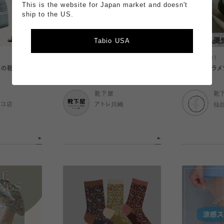
This is the website for Japan market and doesn't
ship to the US.
Tabio USA
2026.08.01
2026.08.01
麻の靴下特集🧦
魔氷リング🧊
キラキラ☆ラメ
靴下屋
靴
ルコ店
アトレ川崎
仙