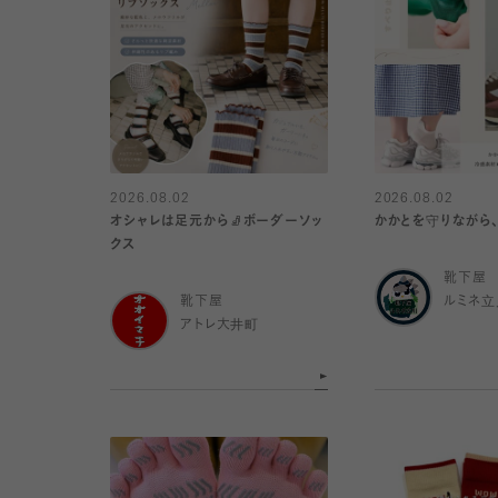
2026.08.02
2026.08.02
オシャレは足元から🧦ボーダーソッ
かかとを守りながら
クス
靴下屋
靴下屋
ルミネ立
アトレ大井町