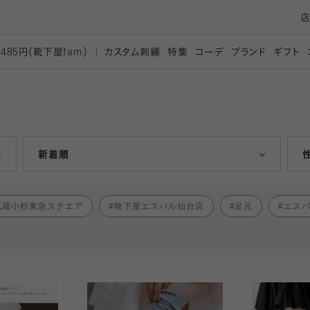
カスタム刺繍
特集
コーデ
ブランド
ギフト
,485円（靴下屋
fam）
人気ランキング順
新着順
武蔵小杉東急スクエア
靴下屋エスパル仙台店
足元
エス