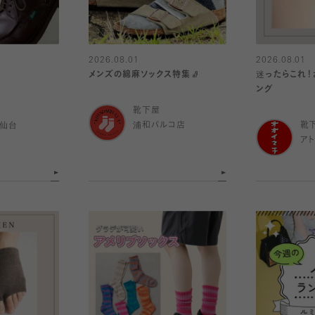
2026.08.01
2026.08.01
メンズの綿麻ソックス特集🧦
迷ったらこれ！
ング
靴下屋
ル仙台
浦和パルコ店
靴
ア