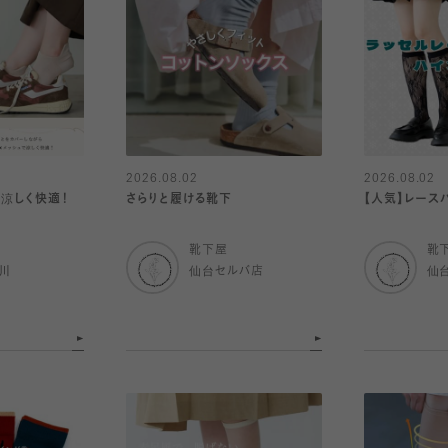
2026.08.02
2026.08.02
、涼しく快適！
さらりと履ける靴下
【人気】レースハ
靴下屋
靴
川
仙台セルバ店
仙