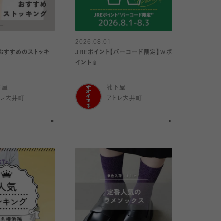
2026.08.01
おすすめのストッキ
JREポイント【バーコード限定】Ｗポ
イント📱
下屋
靴下屋
トレ大井町
アトレ大井町