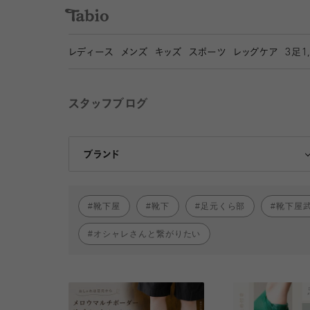
レディース
メンズ
キッズ
スポーツ
レッグケア
3
足1
スタッフブログ
靴下屋
Tabio
ブランド
靴下屋
靴下
足元くら部
靴下屋
オシャレさんと繋がりたい