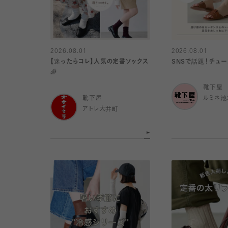
2026.08.01
2026.08.01
【迷ったらコレ】人気の定番ソックス
SNSで話題！チュ
🌈
靴下屋
靴下屋
ルミネ池
アトレ大井町