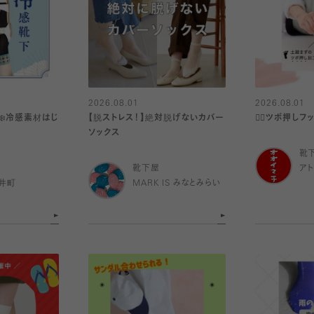
2026.08.01
2026.08.01
❄️冷感素材はじ
【脱ストレス！】絶対脱げないカバー
👍🏻ツボ押しフ
ソックス
靴
靴下屋
ア
井町
MARK IS みなとみらい