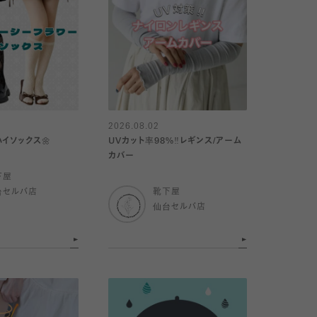
2026.08.02
イソックス🌼
UVカット率98%‼︎レギンス/アーム
カバー
下屋
台セルバ店
靴下屋
仙台セルバ店