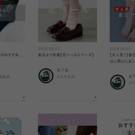
2026.08.02
2026.08.02
日のおすすめ 〉
素足より快適【足ベールシリーズ】
【大人気！】着
扱い開始しまし
靴下屋
浜松店
ルミネ立川
靴
ル