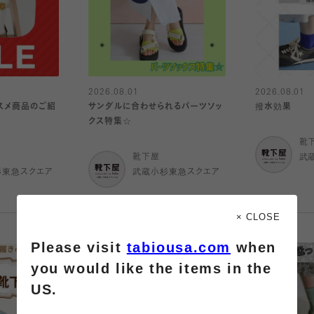
2026.08.01
2026.08.01
ススメ商品のご紹
サンダルに合わせられるパーツソッ
撥水効果
クス特集☆
靴
靴下屋
武
杉東急スクエア
武蔵小杉東急スクエア
× CLOSE
Please visit
tabiousa.com
when
you would like the items in the
US.