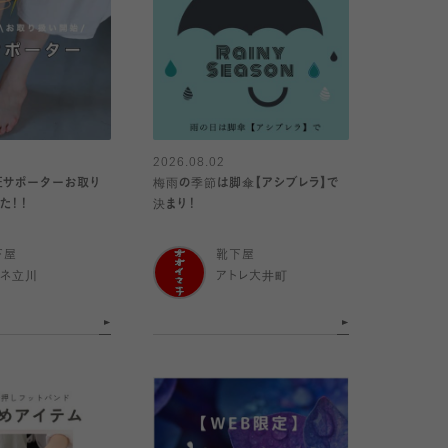
2026.08.02
圧サポーターお取り
梅雨の季節は脚傘【アシブレラ】で
た！！
決まり！
下屋
靴下屋
ミネ立川
アトレ大井町