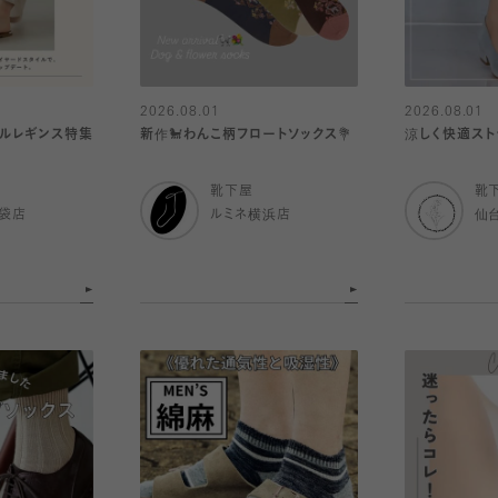
2026.08.01
2026.08.01
ールレギンス特集
新作🐩わんこ柄フロートソックス💐
涼しく快適スト
靴下屋
靴
袋店
ルミネ横浜店
仙