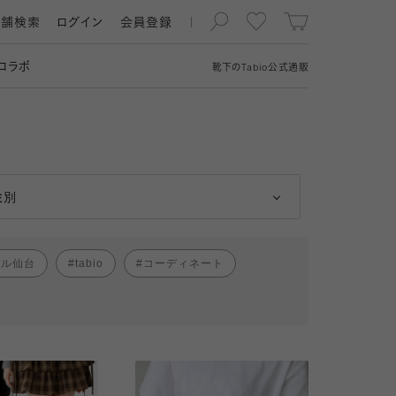
店舗検索
ログイン
会員登録
コラボ
靴下の
Tabio
公式通販
男性
女性
性別
パル仙台
tabio
コーディネート