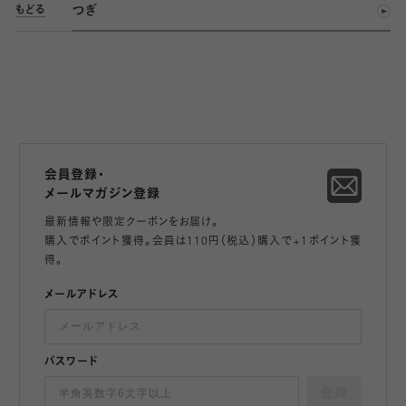
つぎ
もどる
会員登録・
メールマガジン登録
最新情報や限定クーポンをお届け。
購入でポイント獲得。会員は110円（税込）購入で+1ポイント獲
得。
メールアドレス
パスワード
登録