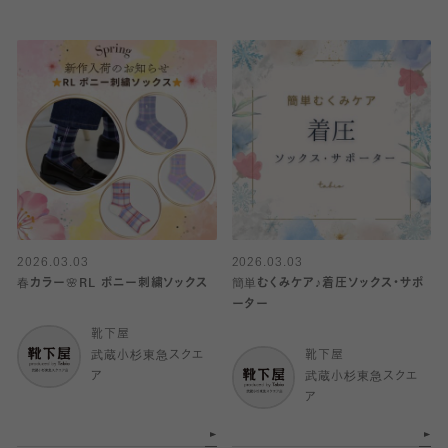
2026.03.03
2026.03.03
春カラー🌸RL ポニー刺繍ソックス
簡単むくみケア♪着圧ソックス・サポ
ーター
靴下屋
武蔵小杉東急スクエ
靴下屋
ア
武蔵小杉東急スクエ
ア