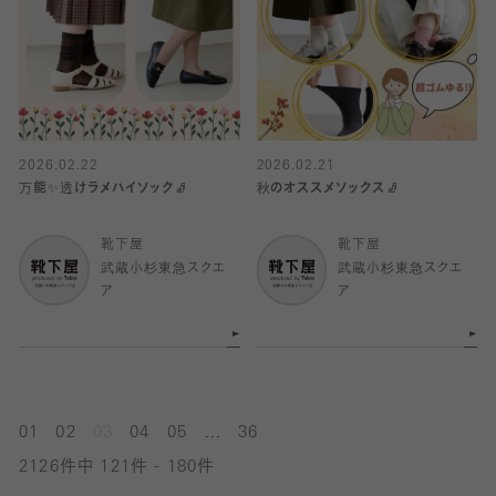
2026.02.22
2026.02.21
万能✨透けラメハイソック🧦
秋のオススメソックス🧦
靴下屋
靴下屋
武蔵小杉東急スクエ
武蔵小杉東急スクエ
ア
ア
...
01
02
03
04
05
36
2126件中 121件 - 180件