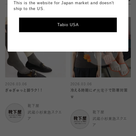
This is the website for Japan market and doesn't
ship to the US.
Tabio USA
2026.03.06
2026.03.06
ぎゅぎゅっと脚ラク！！
冷える時期に🍂光電子で防寒対策
🧣
靴下屋
武蔵小杉東急スクエ
靴下屋
ア
武蔵小杉東急スクエ
ア