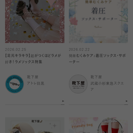
2026.02.25
2026.02.22
【足元キラキラ】超がつくほどラメが
簡単むくみケア♪着圧ソックス・サポ
好き！ラメソックス特集
ーター
靴下屋
靴下屋
アトレ目黒
武蔵小杉東急スクエ
ア