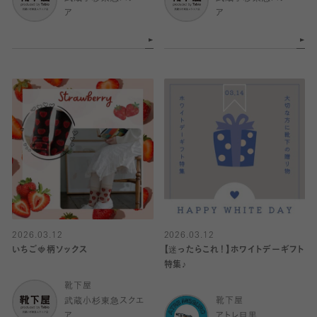
ア
ア
2026.03.12
2026.03.12
いちご🍓柄ソックス
【迷ったらこれ！】ホワイトデーギフト
特集♪
靴下屋
武蔵小杉東急スクエ
靴下屋
ア
アトレ目黒