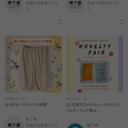
武蔵小杉東急スクエ
武蔵小杉東急スクエ
ア
ア
2026.03.20
2026.03.19
透け防止⚡️ペチパンツ特集！
【目黒限定】3/20(金)〜3/22(日)ノ
ベルティフェア開催⭐️
靴下屋
武蔵小杉東急スクエ
靴下屋