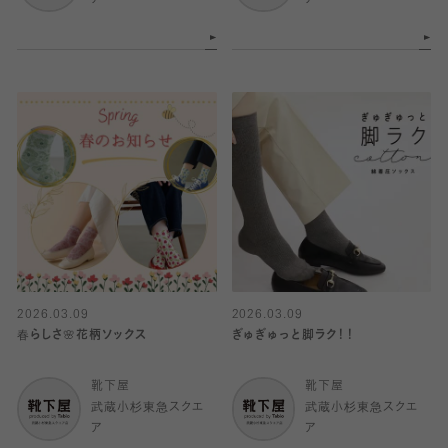
ア
ア
2026.03.09
2026.03.09
春らしさ🌸花柄ソックス
ぎゅぎゅっと脚ラク！！
靴下屋
靴下屋
武蔵小杉東急スクエ
武蔵小杉東急スクエ
ア
ア