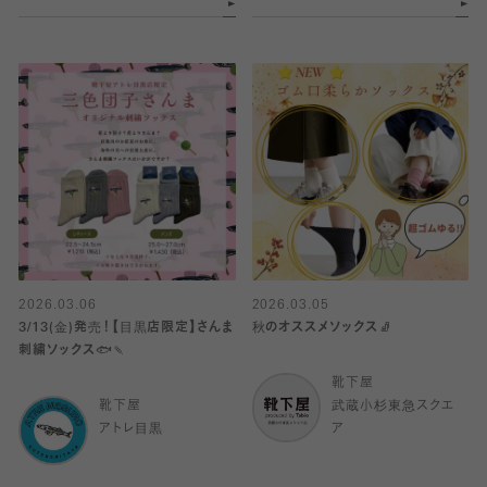
2026.03.06
2026.03.05
3/13(金)発売！【目黒店限定】さんま
秋のオススメソックス🧦
刺繍ソックス🐟🍡
靴下屋
靴下屋
武蔵小杉東急スクエ
アトレ目黒
ア