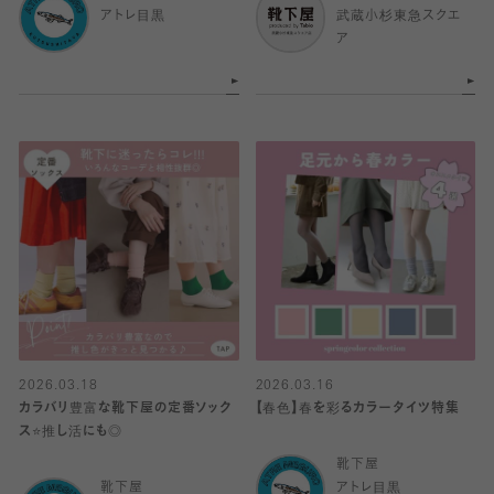
アトレ目黒
武蔵小杉東急スクエ
ア
2026.03.18
2026.03.16
カラバリ豊富な靴下屋の定番ソック
【春色】春を彩るカラータイツ特集
ス⭐️推し活にも◎
靴下屋
靴下屋
アトレ目黒