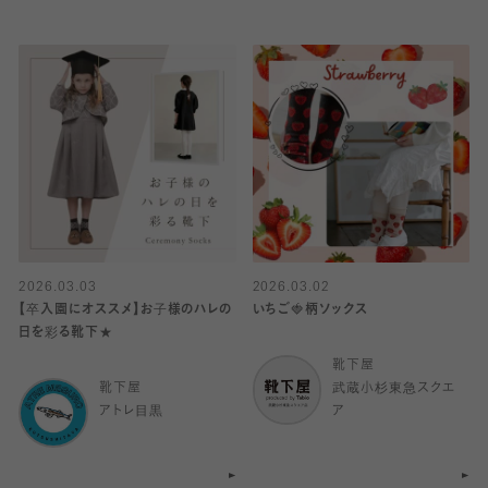
2026.03.03
2026.03.02
【卒入園にオススメ】お子様のハレの
いちご🍓柄ソックス
日を彩る靴下★
靴下屋
靴下屋
武蔵小杉東急スクエ
アトレ目黒
ア