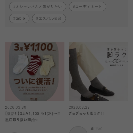
オシャレさんと繋がりたい
コーディネート
tabio
エスパル仙台
2026.03.30
2026.03.29
【復活!!】3足¥1,100 4/1(水)〜目
ぎゅぎゅっと脚ラク！！
黒店取り扱い開始✨
靴下屋