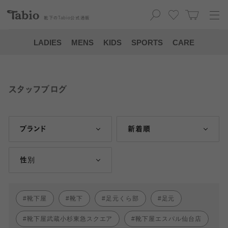
靴下の
Tabio
公式通販
LADIES
MENS
KIDS
SPORTS
CARE
スタッフブログ
ブランド
新着順
性別
靴下屋
靴下
足元くら部
足元
靴下屋武蔵小杉東急スクエア
靴下屋エスパル仙台店