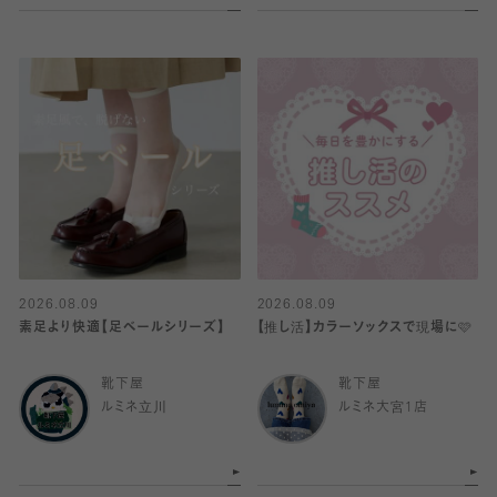
2026.08.09
2026.08.09
素足より快適【足ベールシリーズ】
【推し活】カラーソックスで現場に🩷
靴下屋
靴下屋
ルミネ立川
ルミネ大宮1店