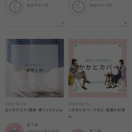
仙台セルバ店
仙台セルバ店
2026.08.10
2026.08.10
夏にオススメ！綿麻・麻ソックス🧦🍃
🩴かかとカバーで冷え・靴擦れ対策
👟
靴下屋
ららぽーと富士見店
靴下屋