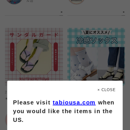
ル店
× CLOSE
2026.08.10
2026.08.10
☀️サンダルガード特集🩴
【夏にオススメ】冷感ソックス
Please visit
tabiousa.com
when
you would like the items in the
靴下屋
靴下屋
US.
ららぽーと富士見店
ルミネ大宮1店