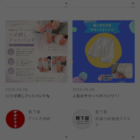
2026.08.09
2026.08.09
👍🏻ツボ押しフットバンド👣
人気のサマーペチパンツ！！
靴下屋
靴下屋
アトレ大井町
武蔵小杉東急スクエ
ア