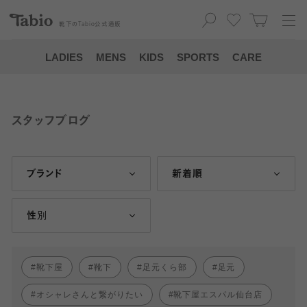
靴下の
Tabio
公式通販
LADIES
MENS
KIDS
SPORTS
CARE
スタッフブログ
ブランド
新着順
性別
靴下屋
靴下
足元くら部
足元
オシャレさんと繋がりたい
靴下屋エスパル仙台店