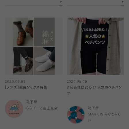
2026.08.09
2026.08.09
【メンズ】綿麻ソックス特集！
\1枚あれば安心！/ 人気のペチパン
ツ
靴下屋
ららぽーと富士見店
靴下屋
MARK IS みなとみら
い