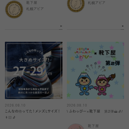
靴下屋
札幌アピア
札幌アピア
2026.08.10
2026.08.10
こんなの待ってた！メンズLサイズ！
\ ふわっぴー×靴下屋 第2弾🗻🧦/
👨🏻🧦
靴下屋