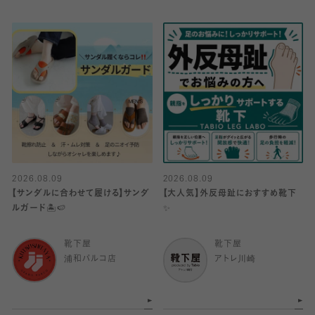
2026.08.09
2026.08.09
【サンダルに合わせて履ける】サンダ
【大人気】外反母趾におすすめ靴下
ルガード🏝️🍉
✨
靴下屋
靴下屋
浦和パルコ店
アトレ川崎