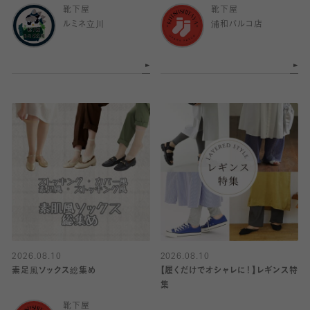
靴下屋
靴下屋
ルミネ立川
浦和パルコ店
2026.08.10
2026.08.10
素足風ソックス総集め
【履くだけでオシャレに！】レギンス特
集
靴下屋