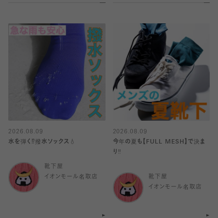
2026.08.09
2026.08.09
水を弾く⁉️撥水ソックス💧
今年の夏も【FULL MESH】で決ま
り️‼️
靴下屋
イオンモール名取店
靴下屋
イオンモール名取店