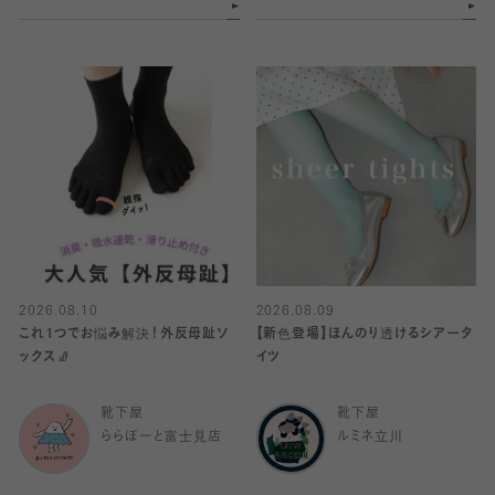
2026.08.10
2026.08.09
これ1つでお悩み解決！外反母趾ソ
【新色登場】ほんのり透けるシアータ
ックス🧦
イツ
靴下屋
靴下屋
ららぽーと富士見店
ルミネ立川