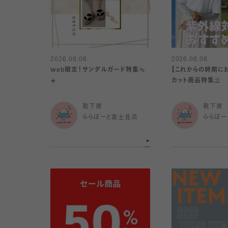
2026.08.08
2026.08.08
web限定！サンダルガード特集🩴
【これからの時期にお
☀️
カット商品特集⛱️
靴下屋
靴下屋
ららぽーと富士見店
ららぽー