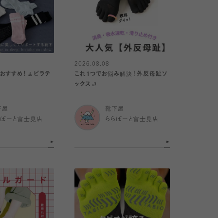
2026.08.08
おすすめ！🧘ピラテ
これ1つでお悩み解決！外反母趾ソ
ックス🧦
下屋
靴下屋
らぽーと富士見店
ららぽーと富士見店