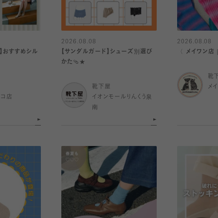
2026.08.08
2026.08.08
】おすすめシル
【サンダルガード】シューズ別選び
〈 メイワン店
かた🩴★
靴
靴下屋
メ
ルコ店
イオンモールりんくう泉
南