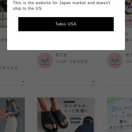
This is the website for Japan market and doesn't
ship to the US.
Tabio USA
2026.08.08
2026.08.08
すすめ☀️】UV
\ ふわっぴー×靴下屋 第2弾🗻🧦/
☀️サンダルガー
靴下屋
靴
ららぽーと富士見店
ら
と富士見店