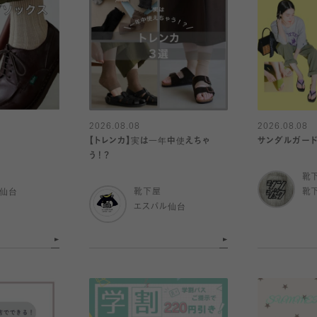
2026.08.08
2026.08.08
【トレンカ】実は一年中使えちゃ
サンダルガード
う！？
靴
ル仙台
靴下屋
靴
エスパル仙台