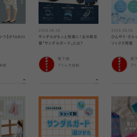
2026.08.08
2026.08.08
ンツ】がTABIO
サンダルがもっと快適に！夏の新定
ひんやり・さら
番「サンダルガード」とは？
ソックス特集
靴下屋
靴
井町
アトレ大井町
ア