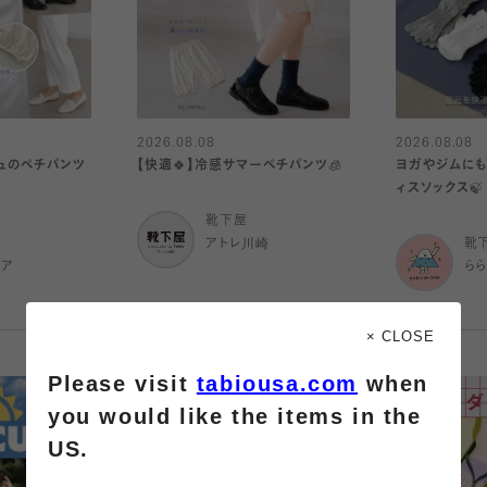
2026.08.08
2026.08.08
シュのペチパンツ
【快適🍀】冷感サマーペチパンツ🧊
ヨガやジムにも
ィスソックス🍃
靴下屋
アトレ川崎
靴
ピア
ら
× CLOSE
Please visit
tabiousa.com
when
you would like the items in the
US.