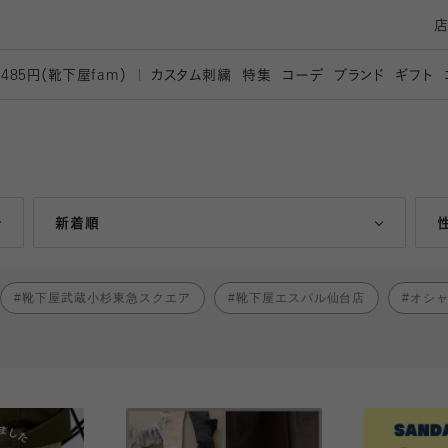
カスタム刺繍
特集
コーデ
ブランド
ギフト
,485円（靴下屋
fam）
人気ランキング順
新着順
靴下屋武蔵小杉東急スクエア
靴下屋エスパル仙台店
オシ