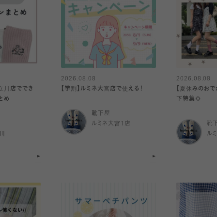
2026.08.08
2026.08.08
立川店ででき
【学割】ルミネ大宮店で使える！
【夏休みのおで
とめ
下特集🌻
靴下屋
ルミネ大宮1店
靴
川
ル