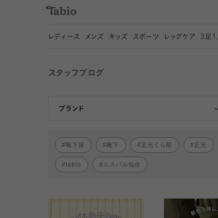
レディース
メンズ
キッズ
スポーツ
レッグケア
3
足1
スタッフブログ
靴下屋
Tabio
ブランド
靴下屋
靴下
足元くら部
足元
tabio
エスパル仙台