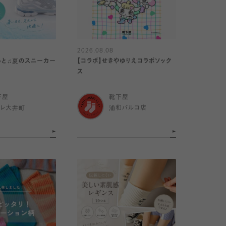
2026.08.08
っと♫夏のスニーカー
【コラボ】せきやゆりえコラボソック
ス
下屋
靴下屋
トレ大井町
浦和パルコ店