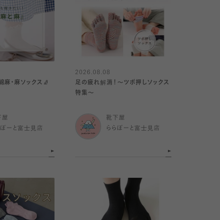
2026.08.08
綿麻・麻ソックス🧦
足の疲れ解消！〜ツボ押しソックス
特集〜
下屋
靴下屋
らぽーと富士見店
ららぽーと富士見店