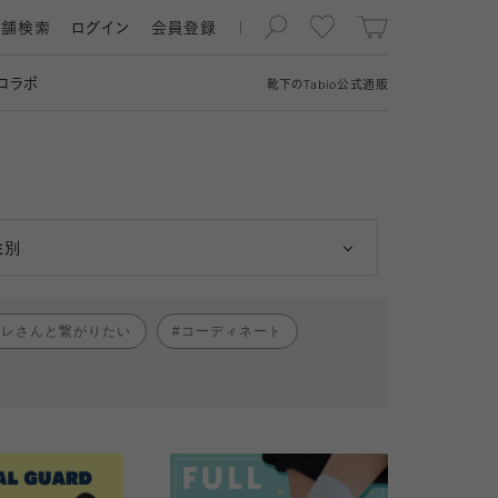
店舗検索
ログイン
会員登録
コラボ
靴下の
Tabio
公式通販
男性
女性
性別
ャレさんと繋がりたい
コーディネート