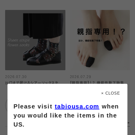
2026.07.30
2026.07.29
秋口まで履けるシアーソックス💐
【親指専用】！？ 機能性靴下特集
× CLOSE
靴下屋
靴下屋
Please visit
tabiousa.com
when
ルミネ横浜店
ルミネ立川
you would like the items in the
US.