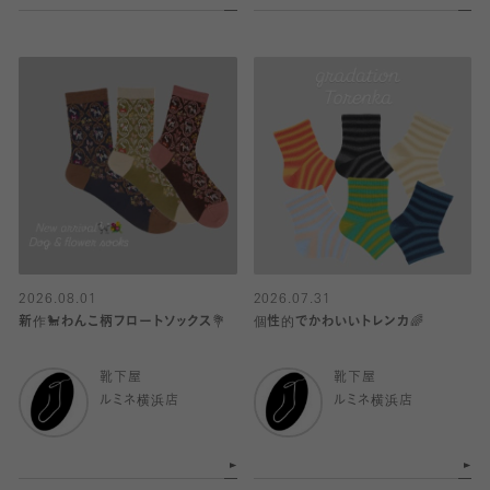
2026.08.01
2026.07.31
新作🐩わんこ柄フロートソックス💐
個性的でかわいいトレンカ🌈
靴下屋
靴下屋
ルミネ横浜店
ルミネ横浜店