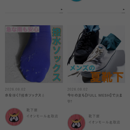
2026.08.02
2026.08.02
水を弾く⁉️撥水ソックス💧
今年の夏も【FULL MESH】で決ま
り️‼️
靴下屋
イオンモール名取店
靴下屋
イオンモール名取店