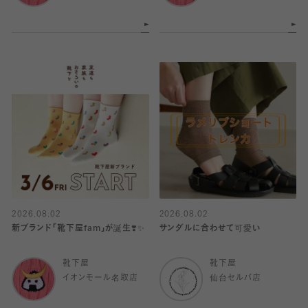
2026.08.02
2026.08.02
新ブランド「靴下屋fam」が誕生❣️✨
サンダルに合わせて可愛い
靴下屋
靴下屋
イオンモール名取店
仙台セルバ店