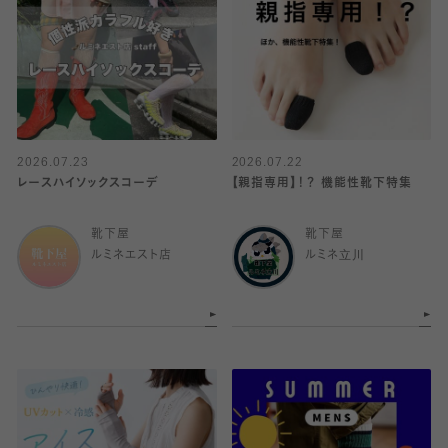
2026.07.23
2026.07.22
レースハイソックスコーデ
【親指専用】！？ 機能性靴下特集
靴下屋
靴下屋
ルミネエスト店
ルミネ立川