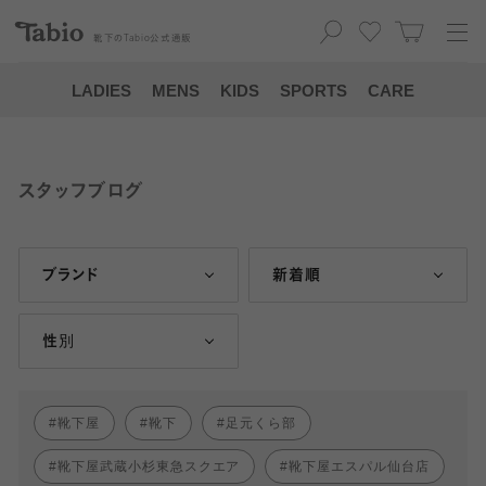
靴下の
Tabio
公式通販
LADIES
MENS
KIDS
SPORTS
CARE
スタッフブログ
ブランド
新着順
性別
靴下屋
靴下
足元くら部
靴下屋武蔵小杉東急スクエア
靴下屋エスパル仙台店