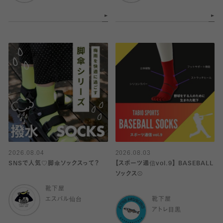
2026.08.04
2026.08.03
SNSで人気♡脚傘ソックスって？
【スポーツ通信vol.9】 BASEBALL
ソックス⚾️
靴下屋
エスパル仙台
靴下屋
アトレ目黒