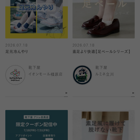
2026.07.18
2026.07.18
足元冷んやり
素足より快適【足ベールシリーズ】
靴下屋
靴下屋
イオンモール橿原店
ルミネ立川