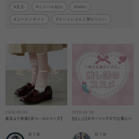
足元
エスパル仙台
tabio
コーディネート
オシャレさんと繋がりたい
2026.08.06
2026.08.06
素足より快適【足ベールシリーズ】
【推し活】カラーソックスで現場に🩷
靴下屋
靴下屋