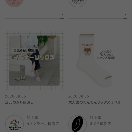
2026.08.05
2026.08.05
足元のムレ解消♫
大人気のわんわんソックス復活‼️
靴下屋
靴下屋
イオンモール橿原店
ルミネ横浜店