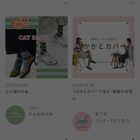
2026.08.06
2026.08.06
世界猫の日🐈
🩴かかとカバーで冷え・靴擦れ対策
👟
Tabio
大丸福岡天神
靴下屋
ららぽーと富士見店