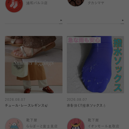
浦和パルコ店
タカシマヤ
2026.08.07
2026.08.07
チュール・レースレギンス🍃
水を弾く⁉️撥水ソックス💧
靴下屋
靴下屋
ららぽーと富士見店
イオンモール名取店