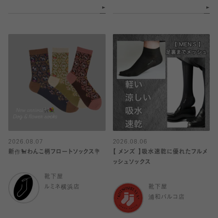
2026.08.07
2026.08.06
新作🐩わんこ柄フロートソックス💐
【 メンズ 】吸水速乾に優れたフルメ
ッシュソックス
靴下屋
ルミネ横浜店
靴下屋
浦和パルコ店