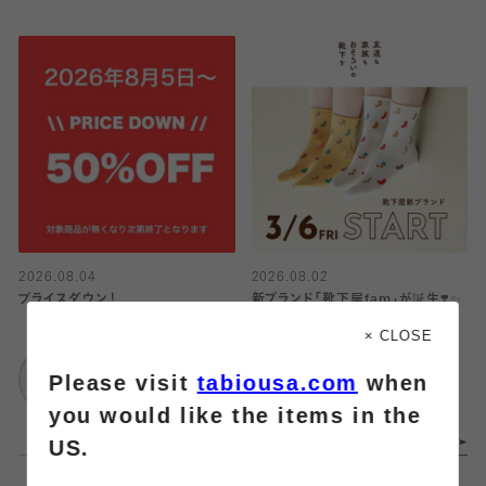
2026.08.04
2026.08.02
プライスダウン！
新ブランド「靴下屋fam」が誕生❣️✨
× CLOSE
Tabio
靴下屋
Please visit
tabiousa.com
when
阪急三番街店
イオンモール名取店
you would like the items in the
US.