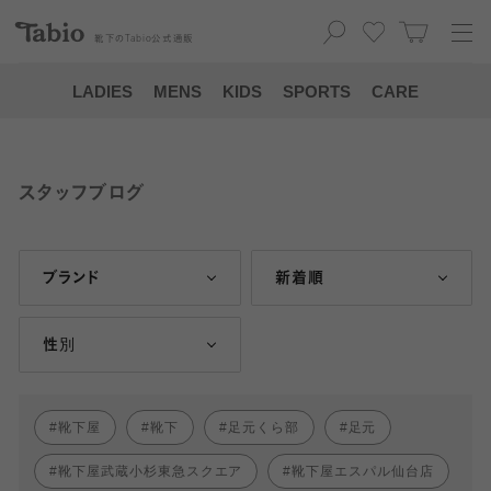
靴下の
Tabio
公式通販
LADIES
MENS
KIDS
SPORTS
CARE
スタッフブログ
ブランド
新着順
性別
靴下屋
靴下
足元くら部
足元
靴下屋武蔵小杉東急スクエア
靴下屋エスパル仙台店