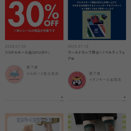
2026.07.20
2026.07.18
7/3からセール品30%OFF❕❕
ワールドカップ開催‼️ノベルティフェ
ア⚽️
靴下屋
ららぽーと富士見店
靴下屋
イオンモール名取店