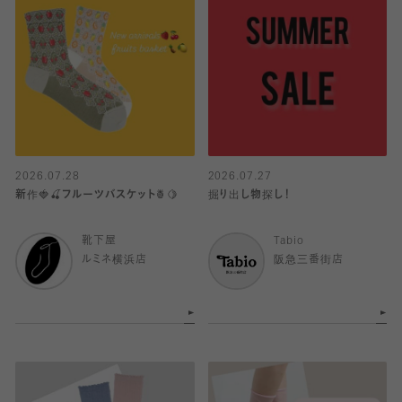
2026.07.28
2026.07.27
新作🍓🍒フルーツバスケット🍍🍋
掘り出し物探し！
靴下屋
Tabio
ルミネ横浜店
阪急三番街店