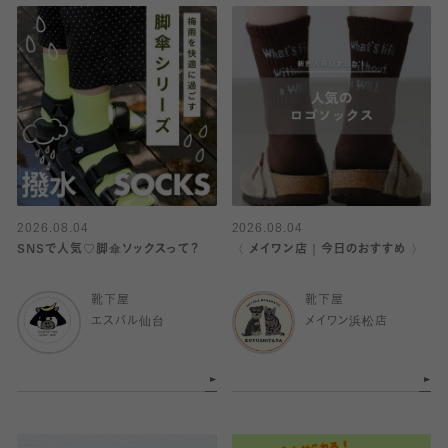
2026.08.04
2026.08.04
SNSで人気♡脚傘ソックスって？
〈 メイワン店｜今日のおすすめ 〉
靴下屋
靴下屋
エスパル仙台
メイワン浜松店