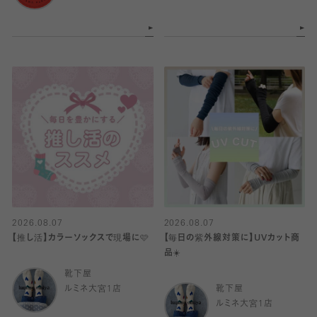
2026.08.07
2026.08.07
【推し活】カラーソックスで現場に🩷
【毎日の紫外線対策に】UVカット商
品☀️
靴下屋
ルミネ大宮1店
靴下屋
ルミネ大宮1店