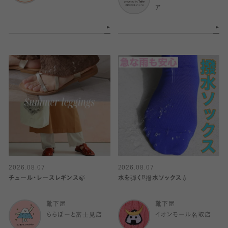
ア
2026.08.07
2026.08.07
チュール・レースレギンス🍃
水を弾く⁉️撥水ソックス💧
靴下屋
靴下屋
ららぽーと富士見店
イオンモール名取店