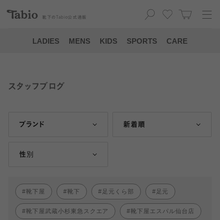
靴下の
Tabio
公式通販
LADIES
MENS
KIDS
SPORTS
CARE
スタッフブログ
ブランド
新着順
性別
靴下屋
靴下
足元くら部
足元
靴下屋武蔵小杉東急スクエア
靴下屋エスパル仙台店