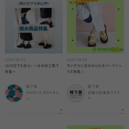
2026.08.03
2026.08.03
\雨の日でも安心/ 〜撥水加工靴下
サンダルに合わせられるパーツソッ
特集〜
クス特集☆
靴下屋
靴下屋
MARK IS みなとみら
武蔵小杉東急スクエ
い
ア