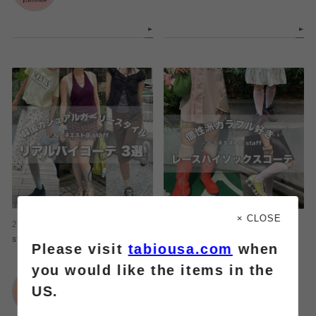
× CLOSE
2026.08.07
2026.08.07
staff リアルバイコーデ3選
レースハイソックスコーデ
Please visit
tabiousa.com
when
you would like the items in the
靴下屋
靴下屋
US.
ルミネエスト店
ルミネエスト店