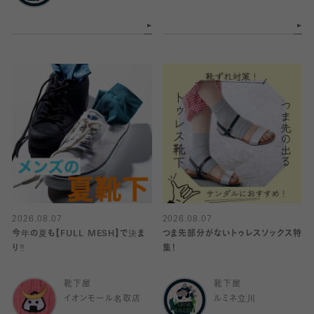
2026.08.07
2026.08.07
今年の夏も【FULL MESH】で決ま
つま先部分がないトゥレスソックス特
り️‼️
集！
靴下屋
靴下屋
イオンモール名取店
ルミネ立川