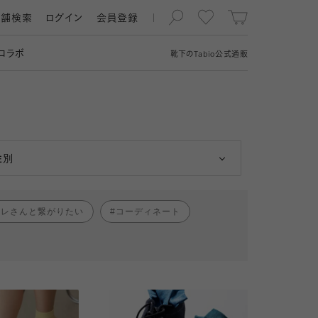
店舗検索
ログイン
会員登録
コラボ
靴下の
Tabio
公式通販
男性
女性
性別
ャレさんと繋がりたい
コーディネート