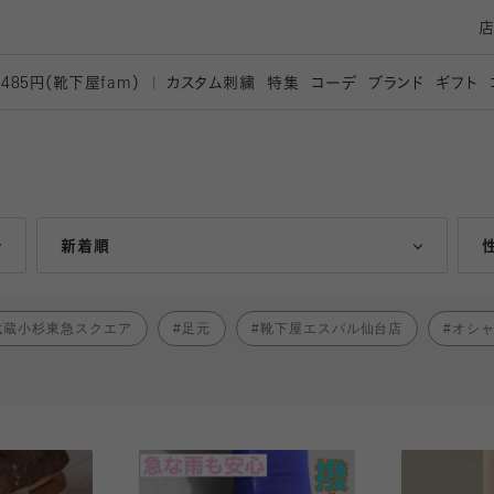
カスタム刺繍
特集
コーデ
ブランド
ギフト
,485円（靴下屋
fam）
人気ランキング順
新着順
武蔵小杉東急スクエア
足元
靴下屋エスパル仙台店
オシ