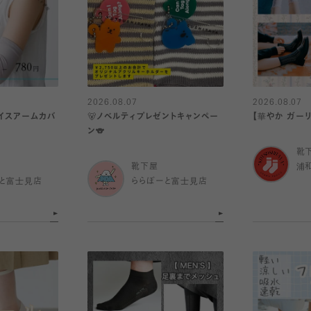
2026.08.07
2026.08.07
アイスアームカバ
🐻ノベルティプレゼントキャンペー
【華やか ガー
ン🐨
靴
靴下屋
浦
と富士見店
ららぽーと富士見店