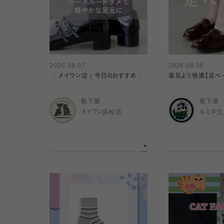
2026.08.07
2026.08.06
〈 メイワン店｜今日のおすすめ 〉
素足より快適【足ベ
靴下屋
靴下屋
メイワン浜松店
ルミネ立