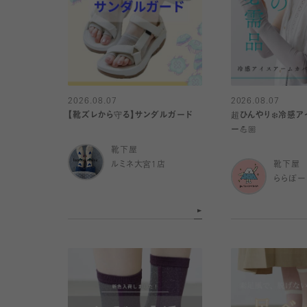
2026.08.07
2026.08.07
【靴ズレから守る】サンダルガード
超ひんやり❄️冷感
ー💪🏼
靴下屋
ルミネ大宮1店
靴下屋
ららぽー