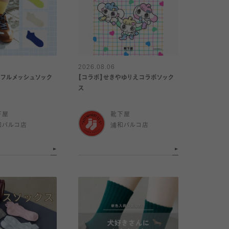
2026.08.06
】フルメッシュソック
【コラボ】せきやゆりえコラボソック
ス
下屋
靴下屋
和パルコ店
浦和パルコ店