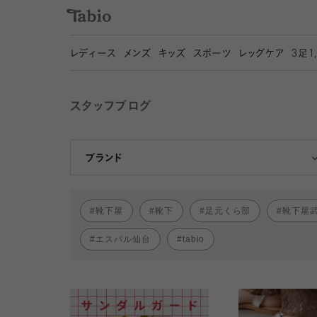
レディース
メンズ
キッズ
スポーツ
レッグケア
3
足1
スタッフブログ
靴下屋
Tabio
ブランド
靴下屋
靴下
足元くら部
靴下屋
エスパル仙台
tabio