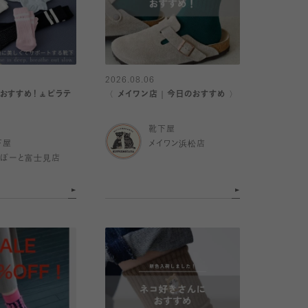
2026.08.06
おすすめ！🧘ピラテ
〈 メイワン店｜今日のおすすめ 〉
靴下屋
下屋
メイワン浜松店
らぽーと富士見店