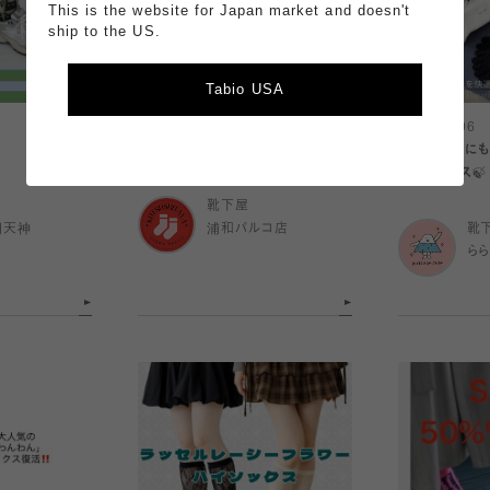
This is the website for Japan market and doesn't
ship to the US.
Tabio USA
2026.08.06
2026.08.06
【ハイソックス】レースソックス
ヨガやジムにも
ィスソックス🍃
靴下屋
岡天神
浦和パルコ店
靴
ら