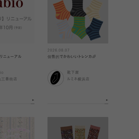
2026.08.07
リ】リニューアル
個性的でかわいいトレンカ🌈
io
靴下屋
急三番街店
ルミネ横浜店