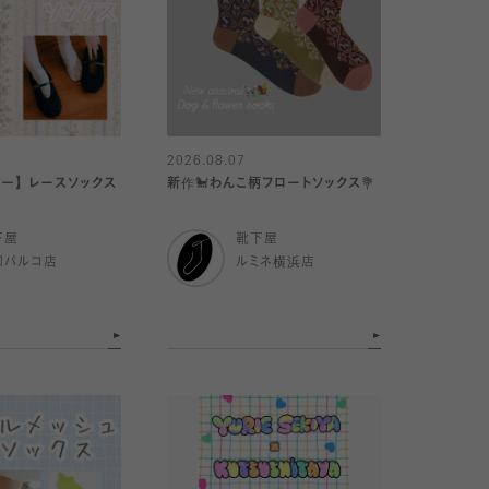
2026.08.07
リー】 レースソックス
新作🐩わんこ柄フロートソックス💐
下屋
靴下屋
和パルコ店
ルミネ横浜店