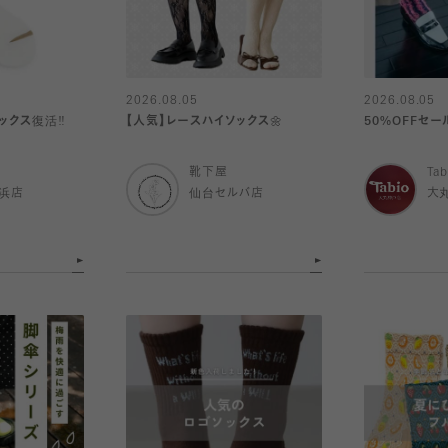
2026.08.05
2026.08.05
クス復活‼️
【人気】レースハイソックス🌼
50%OFFセ
靴下屋
Tab
浜店
仙台セルバ店
大