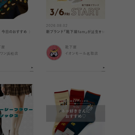
2026.08.02
｜今日のおすすめ 〉
新ブランド「靴下屋fam」が誕生❣️✨
下屋
靴下屋
イワン浜松店
イオンモール名取店