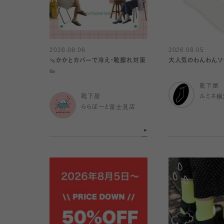
2026.08.06
2026.08.05
🩴かかとカバーで冷え・靴擦れ対策
大人気のわんわんソッ
👟
靴下屋
靴下屋
ルミネ横
ららぽーと富士見店