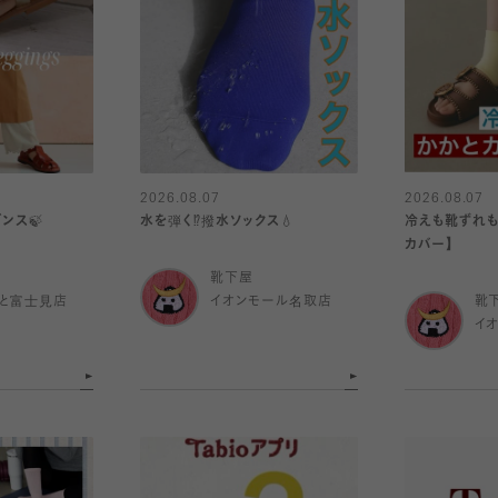
2026.08.07
2026.08.07
ンス🍃
水を弾く⁉️撥水ソックス💧
冷えも靴ずれも
カバー】
靴下屋
と富士見店
イオンモール名取店
靴
イ