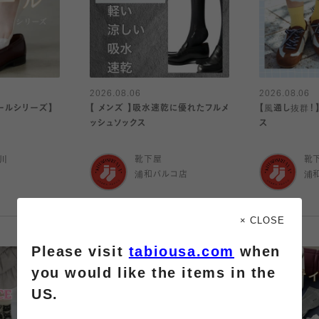
2026.08.06
2026.08.06
ールシリーズ】
【 メンズ 】吸水速乾に優れたフルメ
【風通し抜群！
ッシュソックス
ス
川
靴下屋
靴
浦和パルコ店
浦
× CLOSE
Please visit
tabiousa.com
when
you would like the items in the
US.