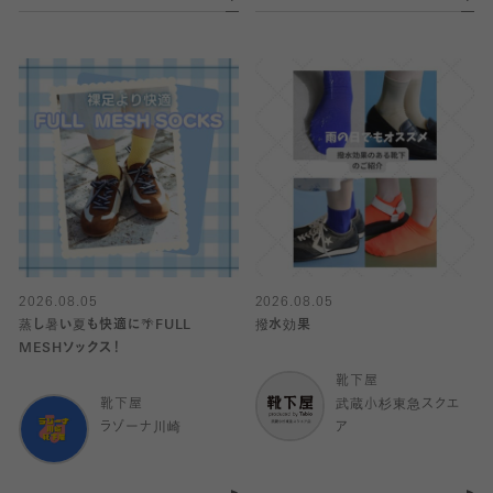
2026.08.05
2026.08.05
蒸し暑い夏も快適に🌴FULL
撥水効果
MESHソックス！
靴下屋
靴下屋
武蔵小杉東急スクエ
ラゾーナ川崎
ア