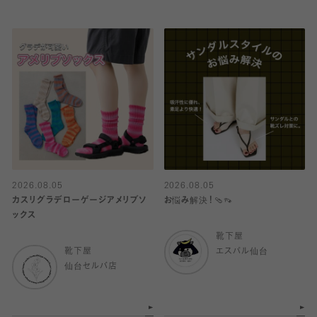
2026.08.05
2026.08.05
カスリグラデローゲージアメリブソ
お悩み解決！🩴👡
ックス
靴下屋
靴下屋
エスパル仙台
仙台セルバ店