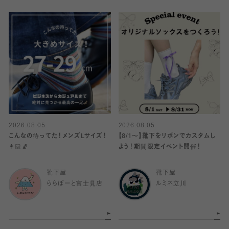
2026.08.05
2026.08.05
こんなの待ってた！メンズLサイズ！
【8/1〜】靴下をリボンでカスタムし
👨🏻🧦
よう！期間限定イベント開催！
靴下屋
靴下屋
ららぽーと富士見店
ルミネ立川