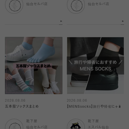
仙台セルバ店
仙台セルバ店
2026.08.06
2026.08.06
五本指ソックスまとめ
【MENSsocks】旅行や帰省に✈️🧳
靴下屋
靴下屋
仙台セルバ店
エスパル仙台