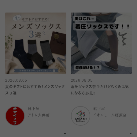
2026.08.05
2026.08.05
夏のギフトにおすすめ！メンズソック
着圧ソックス苦手だけどむくみは気
ス３選
になる方必見‼️
靴下屋
靴下屋
アトレ大井町
イオンモール橿原店