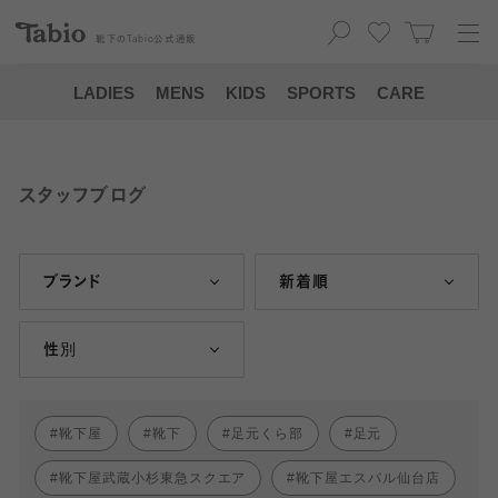
靴下の
Tabio
公式通販
LADIES
MENS
KIDS
SPORTS
CARE
スタッフブログ
ブランド
新着順
性別
靴下屋
靴下
足元くら部
足元
靴下屋武蔵小杉東急スクエア
靴下屋エスパル仙台店