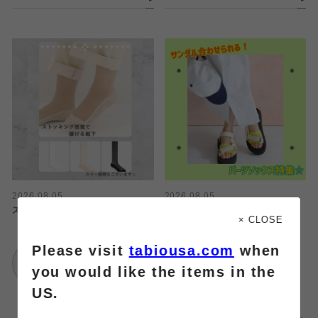
2026.08.05
2026.08.05
ストッキング感覚で履ける靴下
サンダルに合わせられるパーツソッ
× CLOSE
クス特集☆
Please visit
tabiousa.com
when
靴下屋
武蔵小杉東急スクエ
靴下屋
you would like the items in the
ア
武蔵小杉東急スクエ
US.
ア