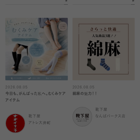
2026.08.05
2026.08.05
今日も、がんばった私へ。むくみケア
綿麻の魅力！！
アイテム
靴下屋
靴下屋
なんばパークス店
アトレ大井町