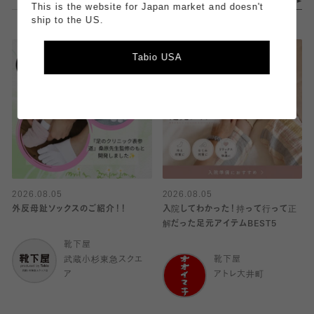
This is the website for Japan market and doesn't
ship to the US.
Tabio USA
2026.08.05
2026.08.05
外反母趾ソックスのご紹介！！
入院してわかった！持って行って正
解だった足元アイテムBEST5
靴下屋
武蔵小杉東急スクエ
靴下屋
ア
アトレ大井町