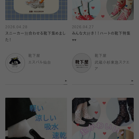
2026.04.28
2026.04.27
スニーカー別合わせる靴下集めまし
みんな大好き！！ハートの靴下特集
た！
♥️♥️
靴下屋
靴下屋
エスパル仙台
武蔵小杉東急スクエ
ア