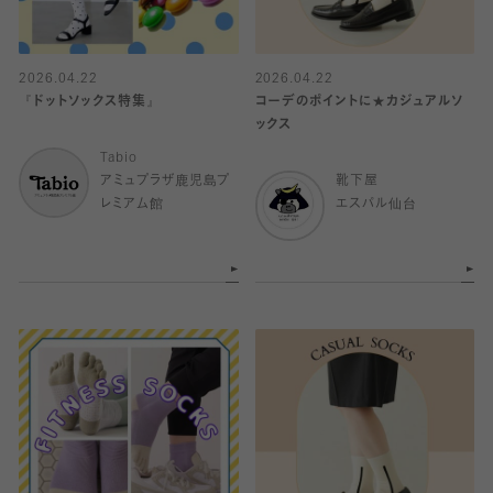
2026.04.22
2026.04.22
『ドットソックス特集』
コーデのポイントに★カジュアルソ
ックス
Tabio
アミュプラザ鹿児島プ
靴下屋
レミアム館
エスパル仙台