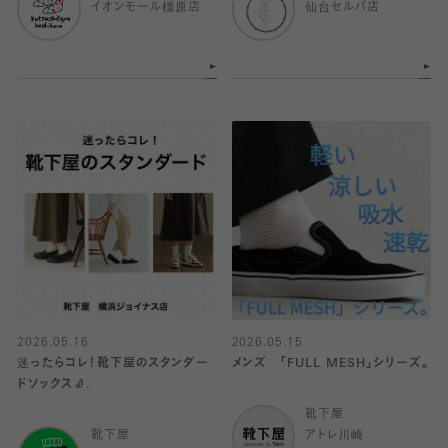
イオンモール橿原店
仙台セルバ店
2026.05.16
2026.05.15
迷ったらコレ！靴下屋のスタンダー
メンズ 「FULL MESH」シリーズ。
ドソックス🧦.
靴下屋
靴下屋
アトレ川崎