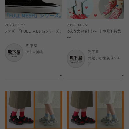
2026.04.27
2026.04.25
メンズ 「FULL MESH」シリーズ。
みんな大好き！！ハートの靴下特集
♥️♥️
靴下屋
アトレ川崎
靴下屋
武蔵小杉東急スクエ
ア