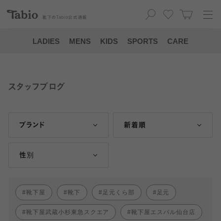
靴下の
Tabio
公式通販
LADIES
MENS
KIDS
SPORTS
CARE
スタッフブログ
ブランド
新着順
性別
靴下屋
靴下
足元くら部
足元
靴下屋武蔵小杉東急スクエア
靴下屋エスパル仙台店