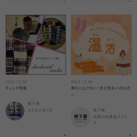
2024.12.06
2024.12.05
チェック特集
寒さに負けない！冷え性女子の味方
☆
靴下屋
ルミネ大宮1店
靴下屋
武蔵小杉東急スクエ
ア