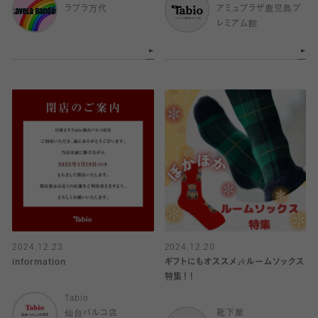
ラブラ万代
アミュプラザ鹿児島プ
レミアム館
2024.12.23
2024.12.20
information
ギフトにもオススメ🎶ルームソックス
特集！！
Tabio
仙台パルコ店
靴下屋