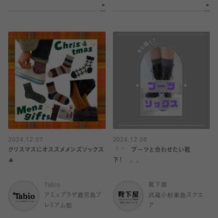
2024.12.07
2024.12.06
クリスマスにオススメメンズソックス
『『 ブーツと合わせたい靴
🎄
下！ 』』
Tabio
靴下屋
アミュプラザ鹿児島プ
武蔵小杉東急スクエ
レミアム館
ア