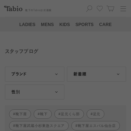
靴下の
Tabio
公式通販
LADIES
MENS
KIDS
SPORTS
CARE
スタッフブログ
ブランド
新着順
性別
靴下屋
靴下
足元くら部
足元
靴下屋武蔵小杉東急スクエア
靴下屋エスパル仙台店