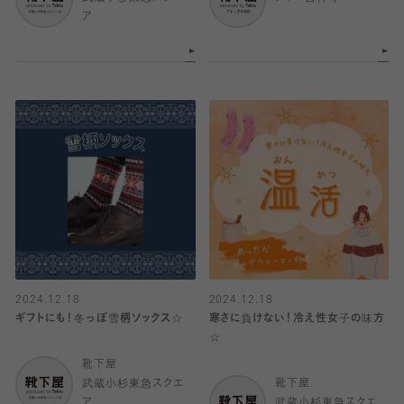
ア
2024.12.18
2024.12.18
ギフトにも！冬っぽ雪柄ソックス☆
寒さに負けない！冷え性女子の味方
☆
靴下屋
武蔵小杉東急スクエ
靴下屋
ア
武蔵小杉東急スクエ