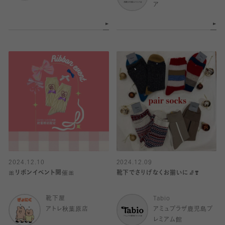
ア
2024.12.10
2024.12.09
🎀リボンイベント開催🎀
靴下でさりげなくお揃いに🧦❣️
靴下屋
Tabio
アトレ秋葉原店
アミュプラザ鹿児島プ
レミアム館