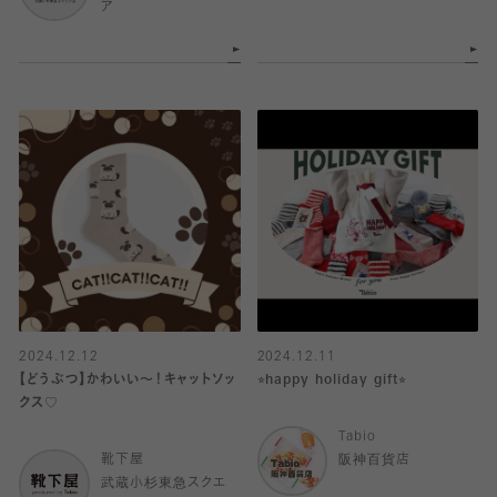
ア
2024.12.12
2024.12.11
【どうぶつ】かわいい〜！キャットソッ
⭐︎happy holiday gift⭐︎
クス♡
Tabio
靴下屋
阪神百貨店
武蔵小杉東急スクエ