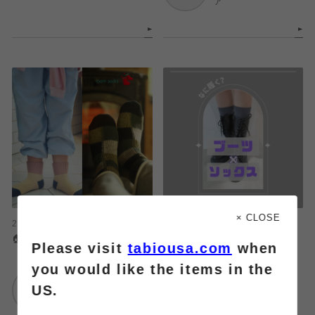
ア
× CLOSE
2024.12.13
2024.12.12
🏠 room socks 🏠
『『 ブーツと合わせたい靴
Please visit
tabiousa.com
when
下！ 』』
you would like the items in the
Tabio
US.
仙台パルコ店
靴下屋
武蔵小杉東急スクエ