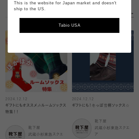
ア
This is the website for Japan market and doesn't
ship to the US.
Tabio USA
2024.12.12
2024.12.12
ギフトにもオススメ🎶ルームソックス
ギフトにも！冬っぽ雪柄ソックス☆
特集！！
靴下屋
靴下屋
武蔵小杉東急スクエ
武蔵小杉東急スクエ
ア