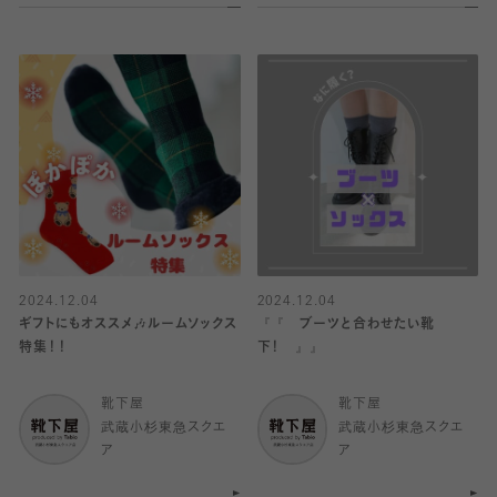
2024.12.04
2024.12.04
ギフトにもオススメ🎶ルームソックス
『『 ブーツと合わせたい靴
特集！！
下！ 』』
靴下屋
靴下屋
武蔵小杉東急スクエ
武蔵小杉東急スクエ
ア
ア