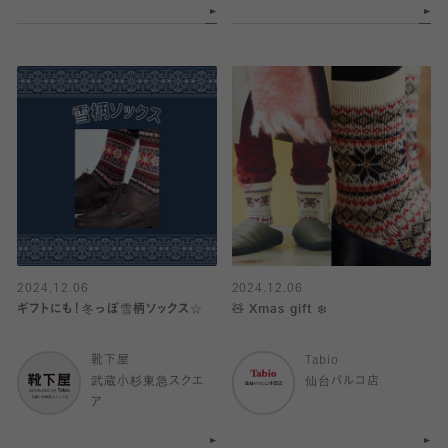
2024.12.06
2024.12.06
ギフトにも！冬っぽ雪柄ソックス☆
🧸 Xmas gift ❄️
靴下屋
Tabio
武蔵小杉東急スクエ
仙台パルコ店
ア