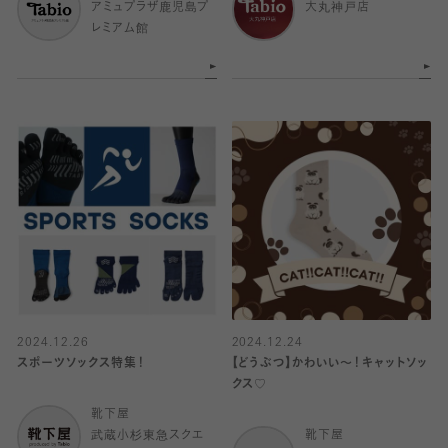
アミュプラザ鹿児島プ
大丸神戸店
レミアム館
2024.12.26
2024.12.24
スポーツソックス特集！
【どうぶつ】かわいい〜！キャットソッ
クス♡
靴下屋
武蔵小杉東急スクエ
靴下屋