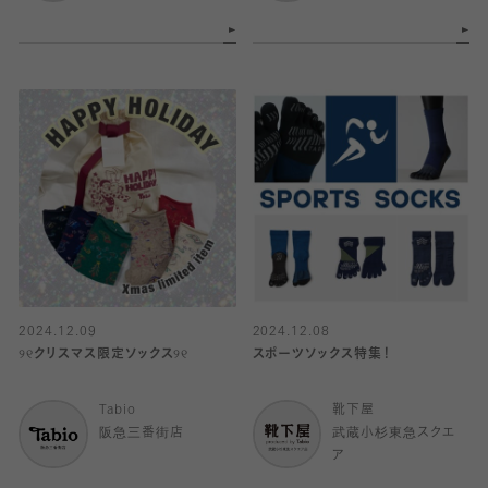
2024.12.09
2024.12.08
୨୧クリスマス限定ソックス୨୧
スポーツソックス特集！
Tabio
靴下屋
阪急三番街店
武蔵小杉東急スクエ
ア