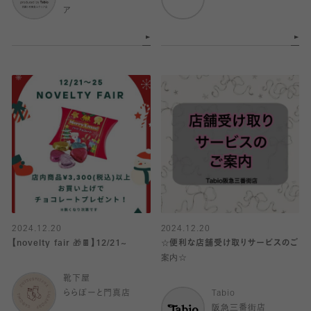
ア
2024.12.20
2024.12.20
【novelty fair 🎁🍫】12/21~
☆便利な店舗受け取りサービスのご
案内☆
靴下屋
ららぽーと門真店
Tabio
阪急三番街店