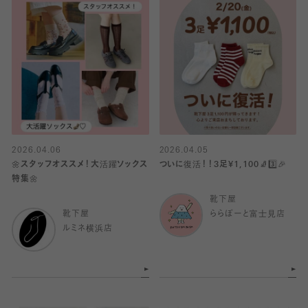
2026.04.06
2026.04.05
🌼スタッフオススメ！大活躍ソックス
ついに復活！！3足¥1,100🧦3️⃣🎉
特集🌼
靴下屋
靴下屋
ららぽーと富士見店
ルミネ横浜店