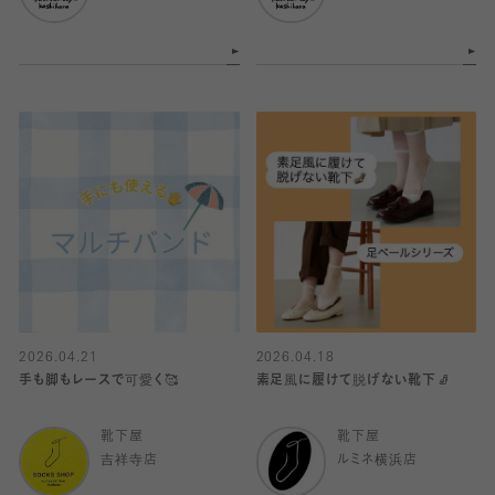
2026.04.21
2026.04.18
手も脚もレースで可愛く🥰
素足風に履けて脱げない靴下🧦
靴下屋
靴下屋
吉祥寺店
ルミネ横浜店