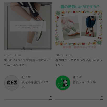
2026.04.10
2026.04.09
優しいフィット感🤎綺麗に透ける25
春の新作〜足元から春を楽しみまし
デニールタイツ✨
ょう〜
靴下屋
靴下屋
武蔵小杉東急スクエ
横浜ジョイナス店
ア