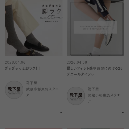
2026.04.06
2026.04.06
ぎゅぎゅっと脚ラク！！
優しいフィット感🤎綺麗に透ける25
デニールタイツ✨
靴下屋
武蔵小杉東急スクエ
靴下屋
ア
武蔵小杉東急スクエ
ア