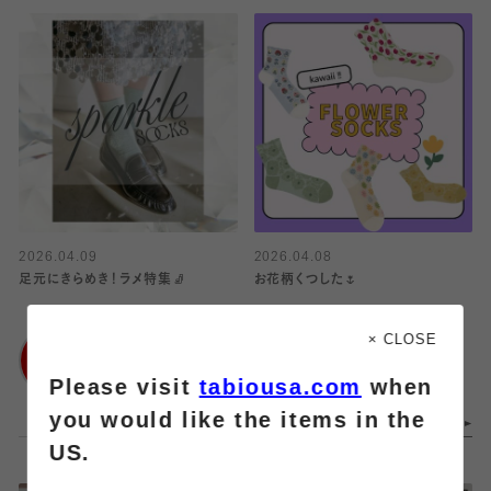
2026.04.09
2026.04.08
足元にきらめき！ラメ特集🧦
お花柄くつした🌷
靴下屋
靴下屋
× CLOSE
アトレ大井町
イオンモール橿原店
Please visit
tabiousa.com
when
you would like the items in the
US.