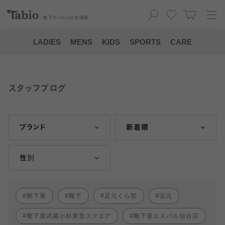
靴下の
Tabio
公式通販
LADIES
MENS
KIDS
SPORTS
CARE
スタッフブログ
ブランド
新着順
性別
靴下屋
靴下
足元くら部
足元
靴下屋武蔵小杉東急スクエア
靴下屋エスパル仙台店