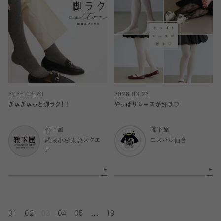
2026.03.23
2026.03.22
ぎゅぎゅっと脚ラク！！
やっぱりレースが好き♡
靴下屋
靴下屋
武蔵小杉東急スクエ
エスパル仙台
ア
...
01
02
03
04
05
19