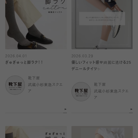
2026.04.01
2026.03.29
ぎゅぎゅっと脚ラク！！
優しいフィット感🤎綺麗に透ける25
デニールタイツ✨
靴下屋
武蔵小杉東急スクエ
靴下屋
ア
武蔵小杉東急スクエ
ア