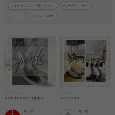
オシャレさんと繋がりたい
コーディネート
tabio
エスパル仙台
2026.04.22
2026.04.22
足元にきらめき！ラメ特集🧦
ラメソックス🌟
靴下屋
靴下屋