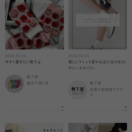
2026.03.24
2026.03.23
今すぐ履きたい靴下🍎
優しいフィット感🤎綺麗に透ける25
デニールタイツ✨
靴下屋
熊本下通り店
靴下屋
武蔵小杉東急スクエ
ア