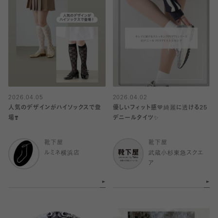
2026.04.05
2026.04.02
人気のデザインがハイソックスで登
優しいフィット感🤎綺麗に透ける25
場❣️
デニールタイツ✨
靴下屋
靴下屋
ルミネ横浜店
武蔵小杉東急スクエ
ア