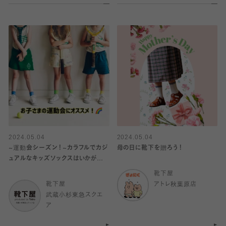
2024.05.04
2024.05.04
~運動会シーズン！~カラフルでカジ
母の日に靴下を贈ろう！
ュアルなキッズソックスはいかがでし
ょうか♪
靴下屋
靴下屋
アトレ秋葉原店
武蔵小杉東急スクエ
ア