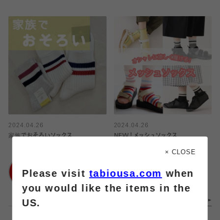
2024.04.26
2024.04.26
家族でおそろいソックス
NEW！メッシュソックス
× CLOSE
靴下屋
靴下屋
Please visit
tabiousa.com
when
アトレ大井町
アミュエスト店
you would like the items in the
US.