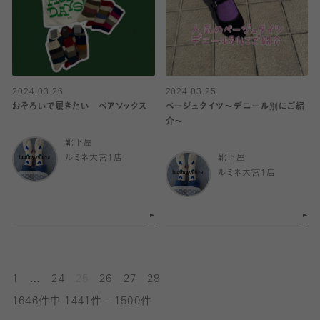
2024.03.26
2024.03.25
おそろいで履きたい ペアソックス
ベージュタイツ〜デニール別にご紹
介〜
靴下屋
ルミネ大宮1店
靴下屋
ルミネ大宮1店
...
1
24
25
26
27
28
1646件中 1441件 - 1500件