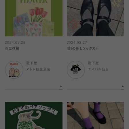
2024.03.28
2024.03.27
春は花柄
4月の推しソックス✨
靴下屋
靴下屋
アトレ秋葉原店
エスパル仙台