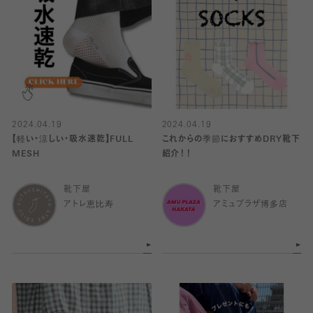
2024.04.19
2024.04.19
【軽い・涼しい・吸水速乾】FULL
これからの季節におすすめDRY靴下
MESH
紹介！！
靴下屋
靴下屋
アトレ恵比寿
アミュプラザ博多店