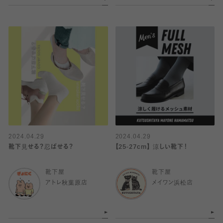
2024.04.29
2024.04.29
靴下見せる？忍ばせる？
【25-27cm】 涼しい靴下！
靴下屋
靴下屋
アトレ秋葉原店
メイワン浜松店