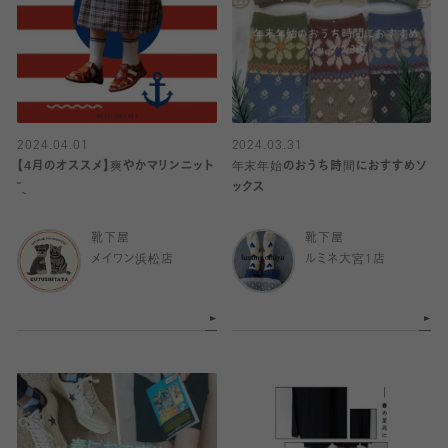
2024.04.01
2024.03.31
【4月のオススメ】爽やかマリンニット
年末年始のおうち時間におすすめソ
˜˷
ックス
靴下屋
靴下屋
メイワン浜松店
ルミネ大宮1店