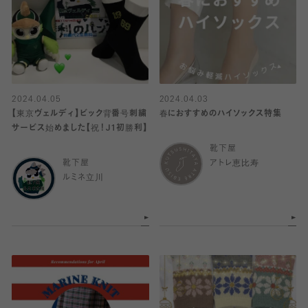
2024.04.05
2024.04.03
【東京ヴェルディ】ビック背番号刺繍
春におすすめのハイソックス特集
サービス始めました【祝！J1初勝利】
靴下屋
靴下屋
アトレ恵比寿
ルミネ立川