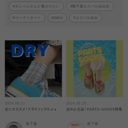
オシャレさんと繋がりたい
靴下屋エスパル仙台店
コーディネート
tabio
エスパル仙台
2024.05.21
2024.05.20
夏にオススメ！ドライソックス🧦☀️
夏の必需品！PARTS⭐︎SOCKS特集
靴下屋
靴下屋