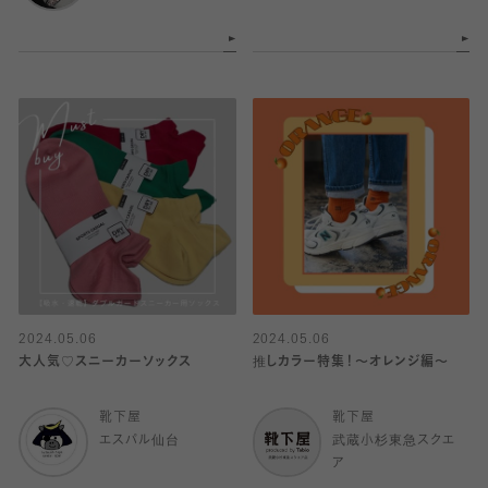
2024.05.06
2024.05.06
大人気♡スニーカーソックス
推しカラー特集！〜オレンジ編〜
靴下屋
靴下屋
エスパル仙台
武蔵小杉東急スクエ
ア