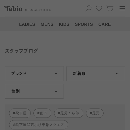
靴下の
Tabio
公式通販
LADIES
MENS
KIDS
SPORTS
CARE
スタッフブログ
ブランド
新着順
性別
靴下屋
靴下
足元くら部
足元
靴下屋武蔵小杉東急スクエア