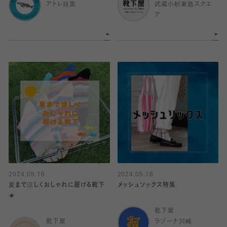
アトレ目黒
武蔵小杉東急スクエ
ア
2024.05.16
2024.05.16
夏まで涼しくおしゃれに履ける靴下
メッシュソックス特集
☀︎
靴下屋
靴下屋
ラゾーナ川崎