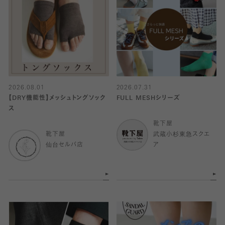
2026.08.01
2026.07.31
【DRY機能性】メッシュトングソック
FULL MESHシリーズ
ス
靴下屋
靴下屋
武蔵小杉東急スクエ
仙台セルバ店
ア