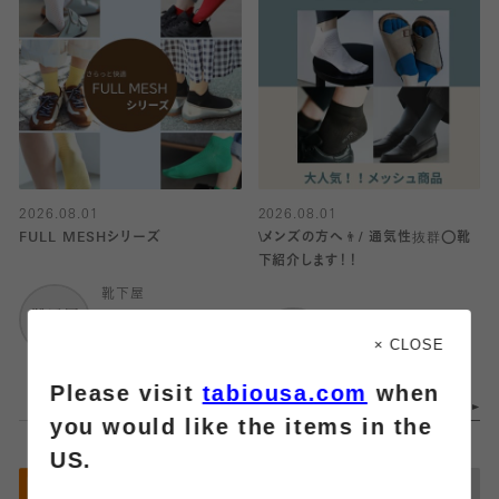
2026.08.01
2026.08.01
FULL MESHシリーズ
\メンズの方へ👨/ 通気性抜群⭕️靴
下紹介します！！
靴下屋
武蔵小杉東急スクエ
靴下屋
ア
MARK IS みなとみら
× CLOSE
い
Please visit
tabiousa.com
when
you would like the items in the
US.