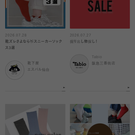
2026.07.28
2026.07.27
靴ズレさよなら👋スニーカーソック
掘り出し物探し！
ス3選
Tabio
靴下屋
阪急三番街店
エスパル仙台