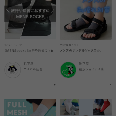
2026.07.31
2026.07.31
【MENSsocks】旅行や帰省に✈️🧳
メンズのサンダルソックス🍉.
靴下屋
靴下屋
エスパル仙台
横浜ジョイナス店