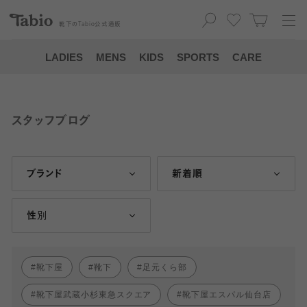
靴下の
Tabio
公式通販
LADIES
MENS
KIDS
SPORTS
CARE
スタッフブログ
ブランド
新着順
性別
靴下屋
靴下
足元くら部
靴下屋武蔵小杉東急スクエア
靴下屋エスパル仙台店