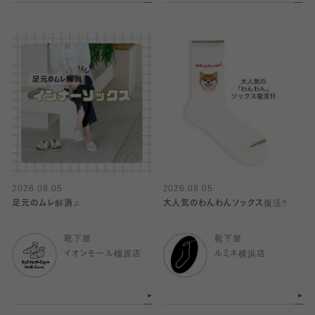
2026.08.05
2026.08.05
足元のムレ解消♫
大人気のわんわんソックス復活‼️
靴下屋
靴下屋
イオンモール橿原店
ルミネ横浜店