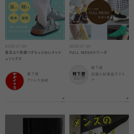
2026.07.30
2026.07.30
素足より快適!?さらっと軽いメッシ
FULL MESHシリーズ
ュソックス
靴下屋
靴下屋
武蔵小杉東急スクエ
アトレ大井町
ア