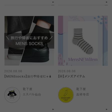
2026.08.06
2026.08.06
【MENSsocks】旅行や帰省に✈️🧳
【🆕】メンズアイテム
靴下屋
靴下屋
エスパル仙台
吉祥寺店