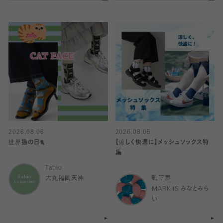
2026.08.06
2026.08.05
世界猫の日🐈
【涼しく快適に】メッシュソックス特
集
Tabio
大丸福岡天神
靴下屋
MARK IS みなとみら
い