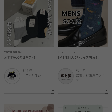
2026.06.04
2026.06.02
おすすめ父の日ギフト！
【MENS】大きいサイズ特集！！
靴下屋
靴下屋
エスパル仙台
武蔵小杉東急スクエ
ア