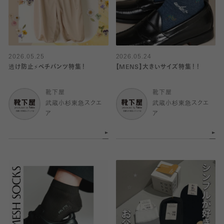
2026.05.25
2026.05.24
透け防止⚡️ペチパンツ特集！
【MENS】大きいサイズ特集！！
靴下屋
靴下屋
武蔵小杉東急スクエ
武蔵小杉東急スクエ
ア
ア