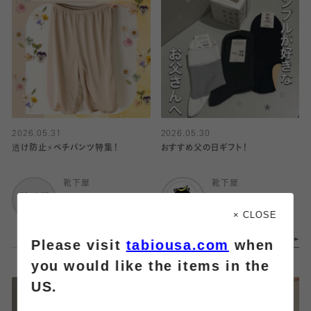
2026.05.31
2026.05.30
透け防止⚡️ペチパンツ特集！
おすすめ父の日ギフト！
靴下屋
靴下屋
武蔵小杉東急スクエ
エスパル仙台
ア
× CLOSE
Please visit
tabiousa.com
when
you would like the items in the
US.