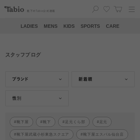
靴下の
Tabio
公式通販
LADIES
MENS
KIDS
SPORTS
CARE
スタッフブログ
ブランド
新着順
性別
靴下屋
靴下
足元くら部
足元
靴下屋武蔵小杉東急スクエア
靴下屋エスパル仙台店