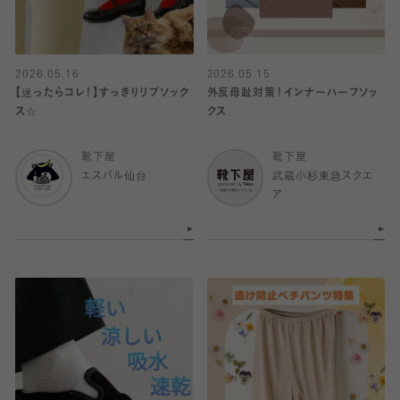
2026.05.16
2026.05.15
【迷ったらコレ！】すっきりリブソック
外反母趾対策！インナーハーフソッ
ス☆
クス
靴下屋
靴下屋
エスパル仙台
武蔵小杉東急スクエ
ア