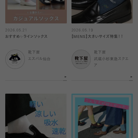
2026.05.21
2026.05.19
おすすめ✨ラインソックス
【MENS】大きいサイズ特集！！
靴下屋
靴下屋
エスパル仙台
武蔵小杉東急スクエ
ア