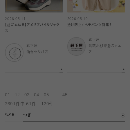
2026.05.11
2026.05.10
【超ゴムゆる】アメリブパイルソック
透け防止⚡️ペチパンツ特集！
ス
靴下屋
靴下屋
武蔵小杉東急スクエ
仙台セルバ店
ア
...
01
02
03
04
05
45
2691件中 61件 - 120件
つぎ
もどる