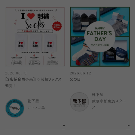
2026.06.13
2026.06.12
【3店舗合同企画】I♡刺繍ソックス
父の日
発売！
靴下屋
靴下屋
武蔵小杉東急スクエ
アトレ目黒
ア