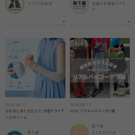
メイワン浜松店
武蔵小杉東急スクエ
ア
2026.06.17
2026.06.17
濡れると冷たさ復活?! 冷感ドライア
staff リアルバイコーデ3選
ームカバー❄️
靴下屋
靴下屋
ルミネエスト店