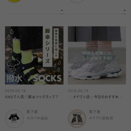
2026.06.16
2026.06.16
SNSで人気♡脚傘ソックスって？
〈 メイワン店｜今日のおすすめ 〉
靴下屋
靴下屋
エスパル仙台
メイワン浜松店