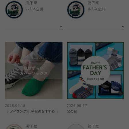
靴下屋
靴下屋
ルミネ立川
ルミネ立川
2026.06.18
2026.06.17
〈 メイワン店｜今日のおすすめ 〉
父の日
靴下屋
靴下屋