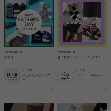
2026.06.10
2026.06.10
父の日
夏に履きたいメッシュソックス🌺
靴下屋
靴下屋
武蔵小杉東急スクエ
イオンモール橿原店
ア