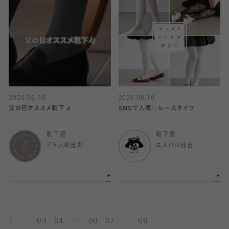
2026.06.10
2026.06.10
父の日オススメ靴下🧦
SNSで人気♡レースタイツ
靴下屋
靴下屋
アトレ恵比寿
エスパル仙台
...
...
1
03
04
05
06
07
66