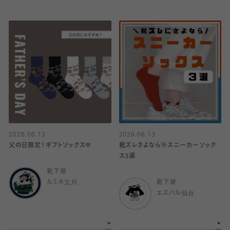
2026.06.13
2026.06.13
父の日限定！ギフトソックス🤎
靴ズレさよなら👋スニーカーソック
ス3選
靴下屋
ルミネ立川
靴下屋
エスパル仙台