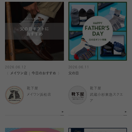
2026.06.12
2026.06.11
〈 メイワン店｜今日のおすすめ 〉
父の日
靴下屋
靴下屋
メイワン浜松店
武蔵小杉東急スクエ
ア