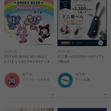
2026.06.11
2026.06.11
【ウチらの“あの頃”はいつも近く
【ミニ靴べら】父の日ノベルティフェ
に？！】 🩵ナルミヤキャラクターズ×
ア開催🌟
靴下屋🩷
靴下屋
靴下屋
イオンモール名取店
アトレ目黒