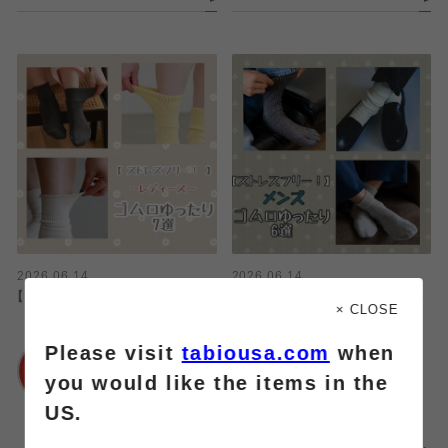
2026.06.14
2026.06.14
【レディース】ゴム口ゆったり7選!!
【ストレスフリー！】メンズ ゴム口ゆ
× CLOSE
ったり6選
Please visit
tabiousa.com
when
靴下屋
浦和パルコ店
靴下屋
you would like the items in the
浦和パルコ店
US.