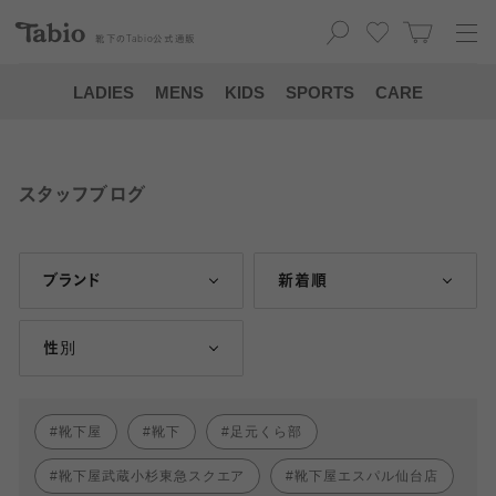
靴下の
Tabio
公式通販
LADIES
MENS
KIDS
SPORTS
CARE
スタッフブログ
ブランド
新着順
性別
靴下屋
靴下
足元くら部
靴下屋武蔵小杉東急スクエア
靴下屋エスパル仙台店