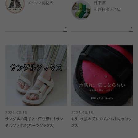
メイワン浜松店
靴下屋
新静岡セノバ店
2026.06.18
2026.06.18
サンダルの靴ずれ・汗対策に！サン
もう、水濡れ気にならない！撥水ソッ
ダルソックス(パーツソックス)
クス