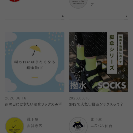
ア
2026.06.16
2026.06.16
雨の日にはきたい撥水ソックス🌧️☔️
SNSで人気♡脚傘ソックスって？
靴下屋
靴下屋
吉祥寺店
エスパル仙台