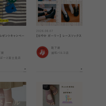
2026.08.07
プレゼントキャンペー
【華やか ガーリー】 レースソックス
靴下屋
下屋
浦和パルコ店
らぽーと富士見店