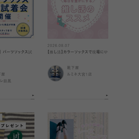
2026.08.07
ス試
【推し活】カラーソックスで現場に🩷
靴下屋
下屋
ルミネ大宮1店
トレ目黒