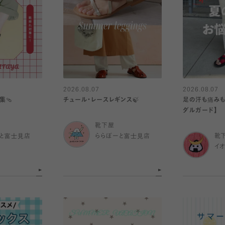
2026.08.07
2026.08.07
集🩴
チュール・レースレギンス🍃
足の汗も痛みも
ダルガード】
靴下屋
と富士見店
ららぽーと富士見店
靴
イ