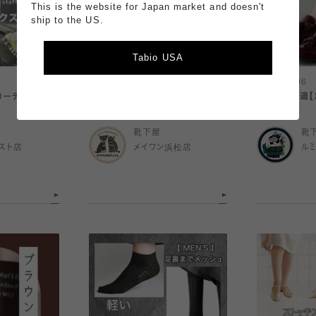
This is the website for Japan market and doesn't
ship to the US.
Tabio USA
2026.08.07
2026.08.06
コーデ
〈 メイワン店｜今日のおすすめ 〉
素足より快適【
靴下屋
靴
スト店
メイワン浜松店
ル