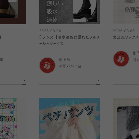
2026.08.06
2026.08.06
！
【 メンズ 】吸水速乾に優れたフルメ
素足風ソック
ッシュソックス
靴
川
靴下屋
浦
浦和パルコ店