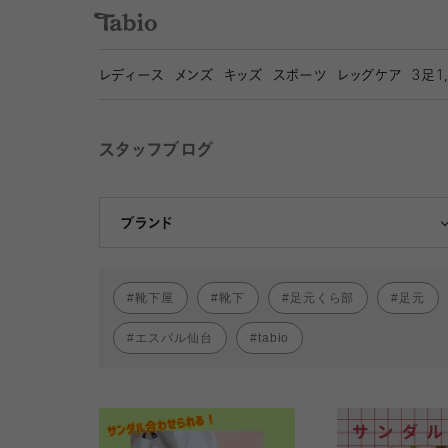
レディース
メンズ
キッズ
スポーツ
レッグケア
3
足1
スタッフブログ
靴下屋
Tabio
ブランド
靴下屋
靴下
足元くら部
足元
エスパル仙台
tabio