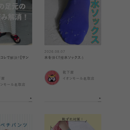
2026.08.07
コレで解決‼️【サン
水を弾く⁉️撥水ソックス💧
靴下屋
下屋
イオンモール名取店
オンモール名取店