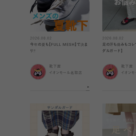
2026.08.02
2026.08.02
今年の夏も【FULL MESH】で決ま
足の汗も痛みもコレで
り️‼️
ダルガード】
靴下屋
靴下屋
イオンモール名取店
イオンモ