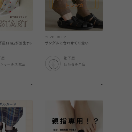
2026.08.02
屋fam」が誕生❣️✨
サンダルに合わせて可愛い
下屋
靴下屋
オンモール名取店
仙台セルバ店