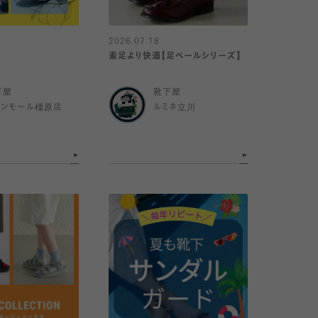
2026.07.18
素足より快適【足ベールシリーズ】
下屋
靴下屋
オンモール橿原店
ルミネ立川