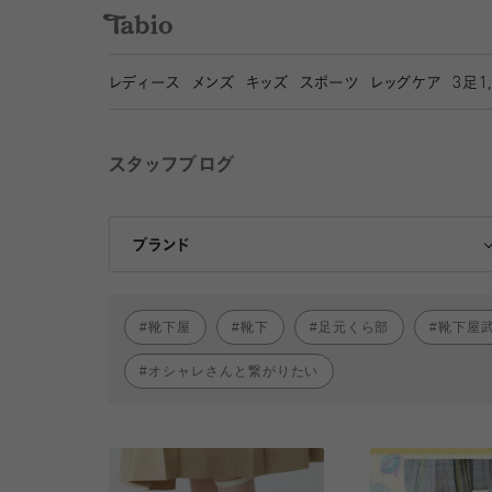
レディース
メンズ
キッズ
スポーツ
レッグケア
3
足1
スタッフブログ
靴下屋
Tabio
ブランド
靴下屋
靴下
足元くら部
靴下屋
オシャレさんと繋がりたい