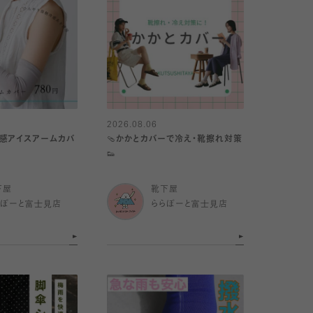
2026.08.06
冷感アイスアームカバ
🩴かかとカバーで冷え・靴擦れ対策
👟
下屋
靴下屋
らぽーと富士見店
ららぽーと富士見店