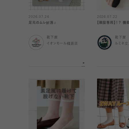
2026.07.24
2026.07.22
足元のムレ解消♫
【親指専用】！？ 
靴下屋
靴下屋
イオンモール橿原店
ルミネ立