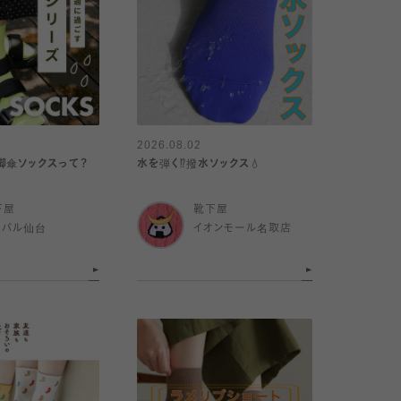
2026.08.02
脚傘ソックスって？
水を弾く⁉️撥水ソックス💧
下屋
靴下屋
スパル仙台
イオンモール名取店