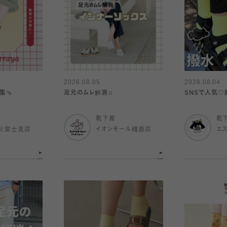
2026.08.05
2026.08.04
集🩴
足元のムレ解消♫
SNSで人気♡
靴下屋
靴
と富士見店
イオンモール橿原店
エ