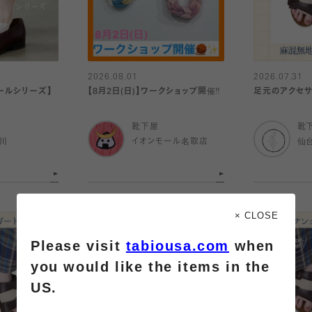
2026.08.01
2026.07.31
ールシリーズ】
【8月2日(日)】ワークショップ開催‼️
足元のアクセ
靴下屋
靴
川
イオンモール名取店
仙
× CLOSE
Please visit
tabiousa.com
when
you would like the items in the
US.