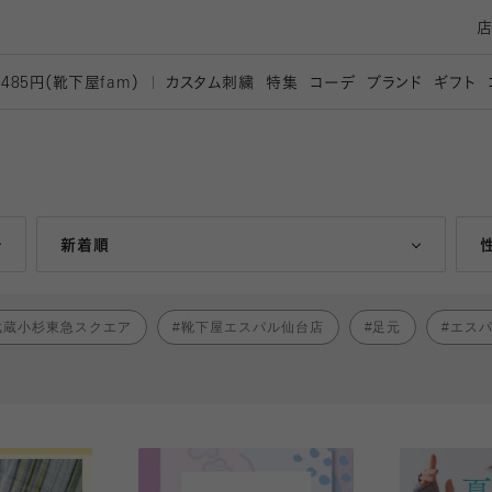
カスタム刺繍
特集
コーデ
ブランド
ギフト
,485円（靴下屋
fam）
人気ランキング順
新着順
武蔵小杉東急スクエア
靴下屋エスパル仙台店
足元
エス