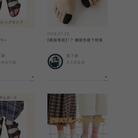
2026.07.29
サリー
【親指専用】！？ 機能性靴下特集
下屋
靴下屋
台セルバ店
ルミネ立川