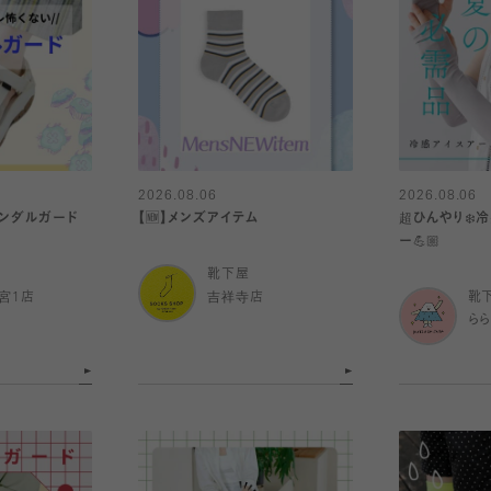
2026.08.06
2026.08.06
サンダルガード
【🆕】メンズアイテム
超ひんやり❄️
ー💪🏼
靴下屋
宮1店
吉祥寺店
靴
ら