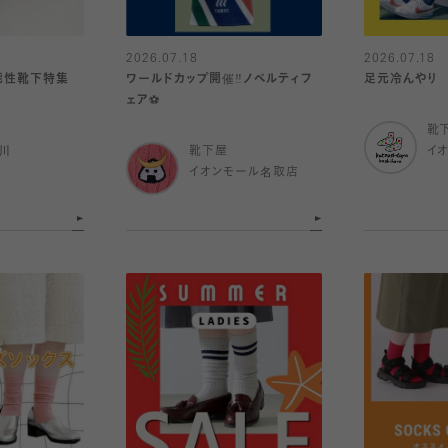
2026.07.18
2026.07.18
機能性靴下特集
ワールドカップ開催‼️ノベルティフ
足元冷んやり
ェア⚽️
靴
川
靴下屋
イ
イオンモール名取店