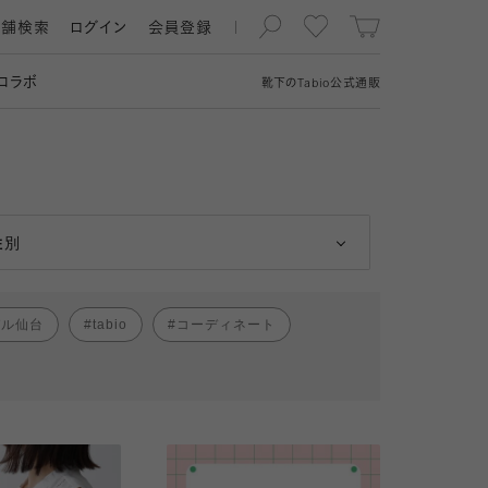
店舗検索
ログイン
会員登録
コラボ
靴下の
Tabio
公式通販
男性
女性
性別
パル仙台
tabio
コーディネート