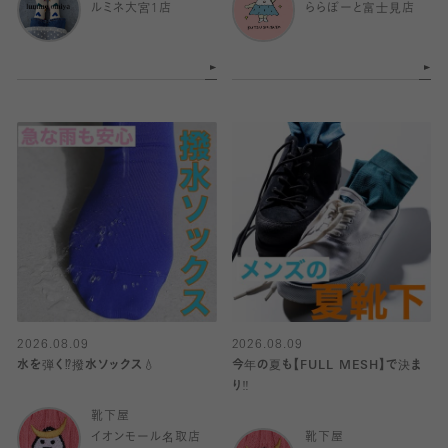
ルミネ大宮1店
ららぽーと富士見店
2026.08.09
2026.08.09
水を弾く⁉️撥水ソックス💧
今年の夏も【FULL MESH】で決ま
り️‼️
靴下屋
イオンモール名取店
靴下屋