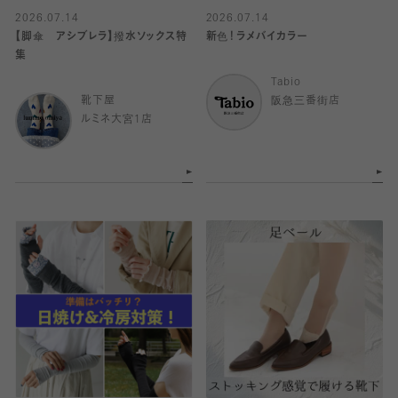
2026.07.14
2026.07.14
【脚傘 アシブレラ】撥水ソックス特
新色！ラメバイカラー
集
Tabio
靴下屋
阪急三番街店
ルミネ大宮1店