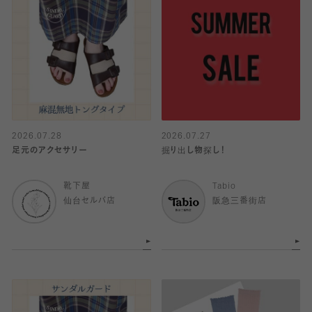
2026.07.28
2026.07.27
足元のアクセサリー
掘り出し物探し！
靴下屋
Tabio
仙台セルバ店
阪急三番街店