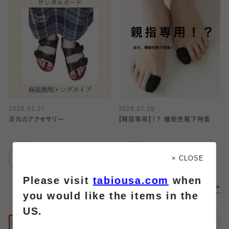
2026.07.31
2026.07.29
足元のアクセサリー
【親指専用】！？ 機能性靴下特集
靴下屋
靴下屋
仙台セルバ店
ルミネ立川
× CLOSE
Please visit
tabiousa.com
when
you would like the items in the
US.