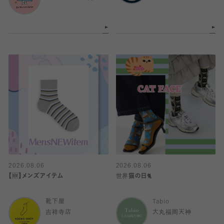
2026.08.06
2026.08.06
【🆕】メンズアイテム
世界猫の日🐈
靴下屋
Tabio
吉祥寺店
大丸福岡天神