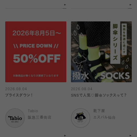
2026.08.04
2026.08.04
プライスダウン！
SNSで人気♡脚傘ソックスって？
Tabio
靴下屋
阪急三番街店
エスパル仙台