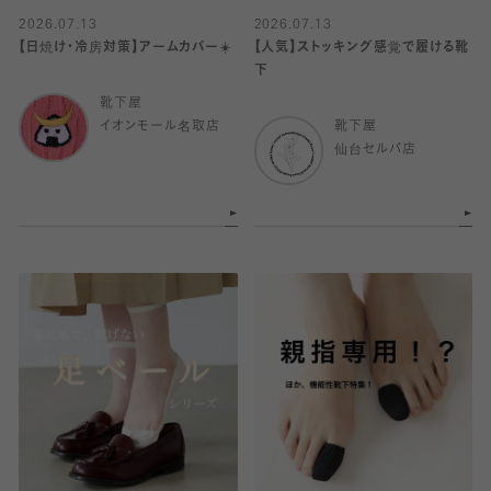
2026.07.13
2026.07.13
【日焼け・冷房対策】アームカバー☀️
【人気】ストッキング感覚で履ける靴
下
靴下屋
イオンモール名取店
靴下屋
仙台セルバ店