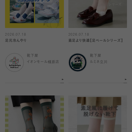
2026.07.18
2026.07.18
足元冷んやり
素足より快適【足ベールシリーズ】
靴下屋
靴下屋
イオンモール橿原店
ルミネ立川