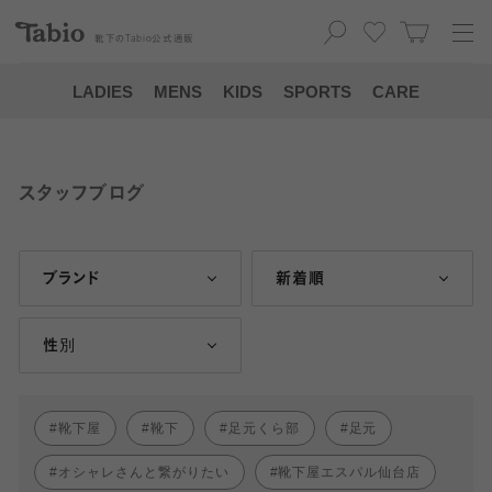
靴下の
Tabio
公式通販
LADIES
MENS
KIDS
SPORTS
CARE
スタッフブログ
ブランド
新着順
性別
靴下屋
靴下
足元くら部
足元
オシャレさんと繋がりたい
靴下屋エスパル仙台店