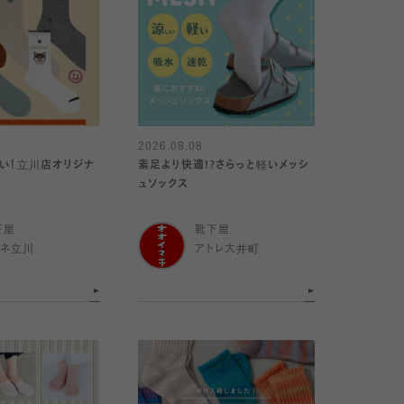
2026.08.08
い！立川店オリジナ
素足より快適!?さらっと軽いメッシ
ュソックス
下屋
靴下屋
ミネ立川
アトレ大井町