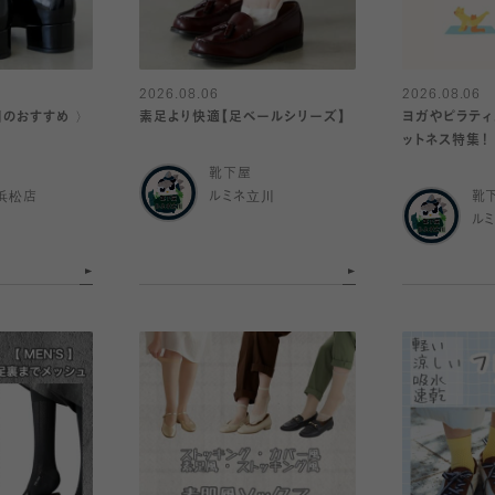
2026.08.06
2026.08.06
日のおすすめ 〉
素足より快適【足ベールシリーズ】
ヨガやピラティ
ットネス特集！
靴下屋
浜松店
ルミネ立川
靴
ル