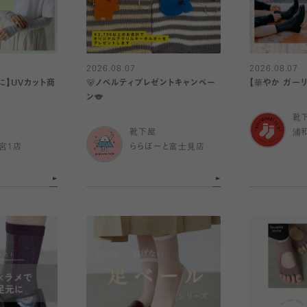
2026.08.07
2026.08.07
に】UVカット商
🐻ノベルティプレゼントキャンペー
【華やか ガー
ン🐨
靴
靴下屋
浦
宮1店
ららぽーと富士見店