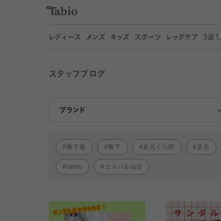
レディース
メンズ
キッズ
スポーツ
レッグケア
3
足1
スタッフブログ
靴下屋
Tabio
ブランド
靴下屋
靴下
足元くら部
足元
tabio
エスパル仙台