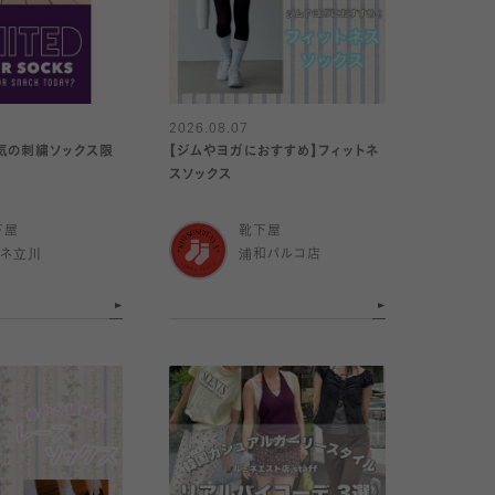
2026.08.07
気の刺繍ソックス限
【ジムやヨガにおすすめ】フィットネ
スソックス
下屋
靴下屋
ミネ立川
浦和パルコ店