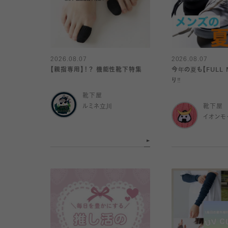
2026.08.07
2026.08.07
【親指専用】！？ 機能性靴下特集
今年の夏も【FULL 
り️‼️
靴下屋
ルミネ立川
靴下屋
イオンモ