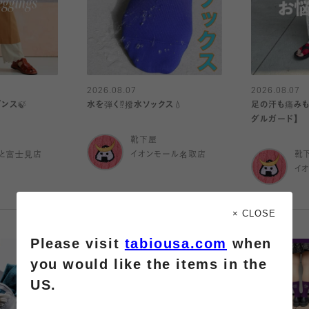
2026.08.07
2026.08.07
ンス🍃
水を弾く⁉️撥水ソックス💧
足の汗も痛みも
ダルガード】
靴下屋
と富士見店
イオンモール名取店
靴
イ
× CLOSE
Please visit
tabiousa.com
when
you would like the items in the
US.