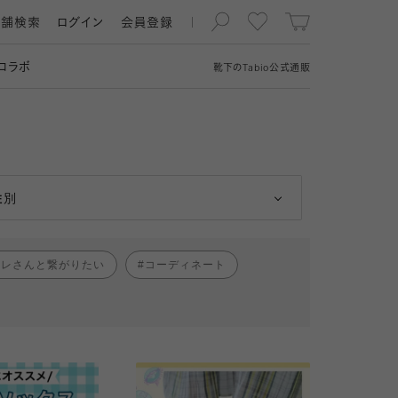
店舗検索
ログイン
会員登録
コラボ
靴下の
Tabio
公式通販
男性
女性
性別
ャレさんと繋がりたい
コーディネート