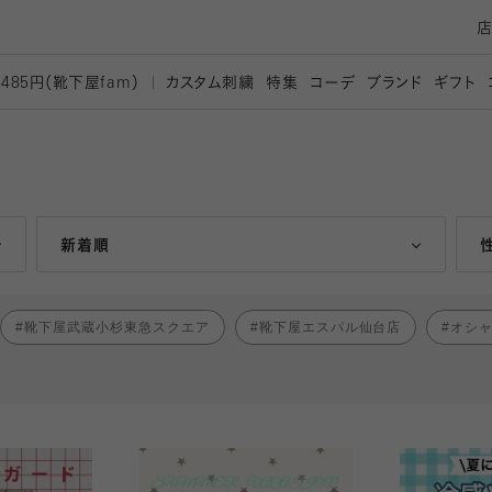
カスタム刺繍
特集
コーデ
ブランド
ギフト
,485円（靴下屋
fam）
人気ランキング順
新着順
靴下屋武蔵小杉東急スクエア
靴下屋エスパル仙台店
オシ