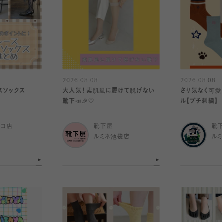
2026.08.08
2026.08.08
スソックス
大人気！素肌風に履けて脱げない
さり気なく可愛
靴下📣🎉🤍
ル【プチ刺繍】
ルコ店
靴下屋
靴
ルミネ池袋店
ル