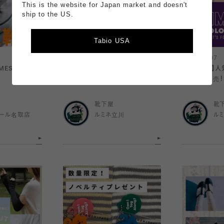
This is the website for Japan market and doesn't
ship to the US.
Tabio USA
2026.08.07
2026.08.07
MESH】で決ま
つま先部分がないトゥレスソックス
【店舗限定】人
特集！
定カラー発売！
靴下屋
靴
ール名取店
ルミネ立川
ル