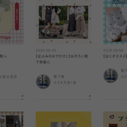
2026.08.08
2026.08.08
集🩴
【夏休みのおでかけに】おそろい靴
【夏にオススメ
下特集🌻
靴
と富士見店
靴下屋
ル
ルミネ大宮1店