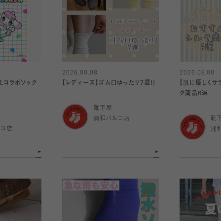
2026.08.08
2026.08.08
えコラボソック
【レディース】ゴム口ゆったり7選!!
【肌に優しくサ
ク商品6選
靴下屋
浦和パルコ店
靴
ルコ店
浦