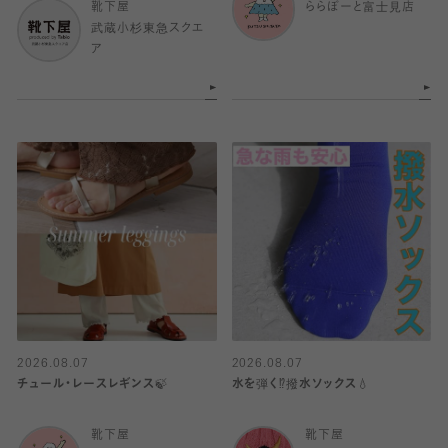
靴下屋
ららぽーと富士見店
武蔵小杉東急スクエ
ア
2026.08.07
2026.08.07
チュール・レースレギンス🍃
水を弾く⁉️撥水ソックス💧
靴下屋
靴下屋