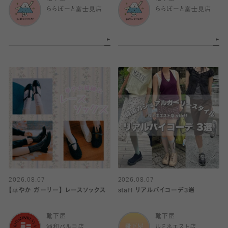
ららぽーと富士見店
ららぽーと富士見店
2026.08.07
2026.08.07
【華やか ガーリー】 レースソックス
staff リアルバイコーデ3選
靴下屋
靴下屋
浦和パルコ店
ルミネエスト店