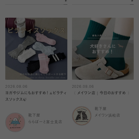
2026.08.06
2026.08.06
ヨガやジムにもおすすめ！🧘ピラティ
〈 メイワン店｜今日のおすすめ 〉
スソックス🍃
靴下屋
靴下屋
メイワン浜松店
ららぽーと富士見店