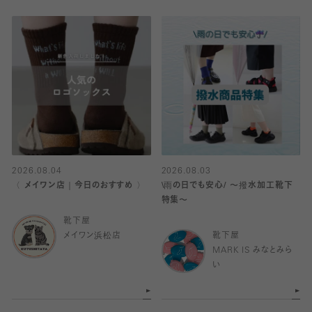
2026.08.04
2026.08.03
〈 メイワン店｜今日のおすすめ 〉
\雨の日でも安心/ 〜撥水加工靴下
特集〜
靴下屋
メイワン浜松店
靴下屋
MARK IS みなとみら
い