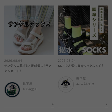
2026.08.04
2026.08.04
サンダルの靴ずれ・汗対策に！サン
SNSで人気♡脚傘ソックスって？
ダルガード！
靴下屋
靴下屋
エスパル仙台
ルミネ立川