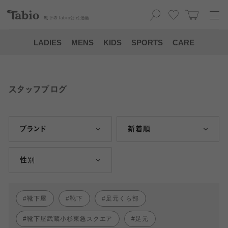
靴下の
Tabio
公式通販
LADIES
MENS
KIDS
SPORTS
CARE
スタッフブログ
ブランド
新着順
性別
靴下屋
靴下
足元くら部
靴下屋武蔵小杉東急スクエア
足元