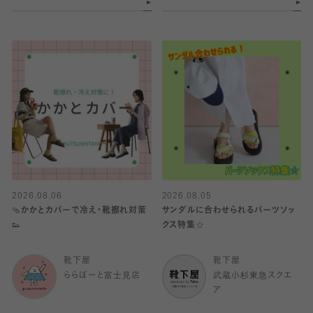
2026.08.06
2026.08.05
🩴かかとカバーで冷え・靴擦れ対策
サンダルに合わせられるパーツソッ
👟
クス特集☆
靴下屋
靴下屋
ららぽーと富士見店
武蔵小杉東急スクエ
ア