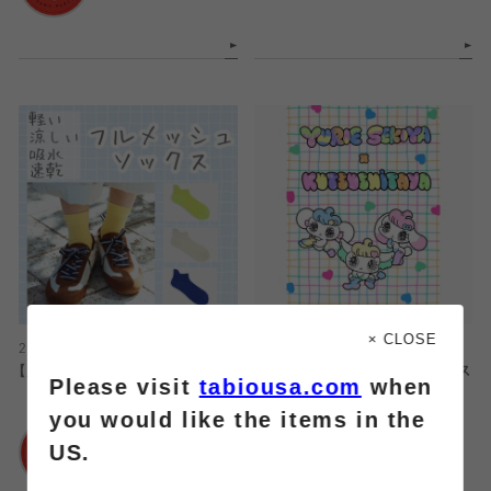
× CLOSE
2026.08.06
2026.08.06
【風通し抜群！】フルメッシュソックス
【コラボ】せきやゆりえコラボソックス
Please visit
tabiousa.com
when
you would like the items in the
靴下屋
靴下屋
US.
浦和パルコ店
浦和パルコ店