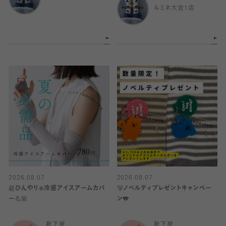
ルミネ大宮1店
2026.08.07
2026.08.07
超ひんやり❄️冷感アイスアームカバ
🐻ノベルティプレゼントキャンペー
ー💪🏼
ン🐨
靴下屋
靴下屋