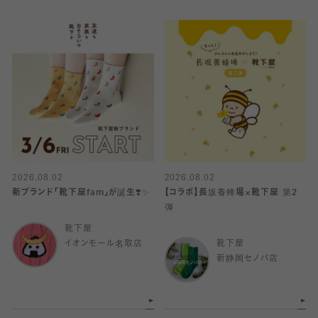
2026.08.02
2026.08.02
新ブランド「靴下屋fam」が誕生❣️✨
【コラボ】長坂養蜂場×靴下屋 第2
弾
靴下屋
イオンモール名取店
靴下屋
新静岡セノバ店