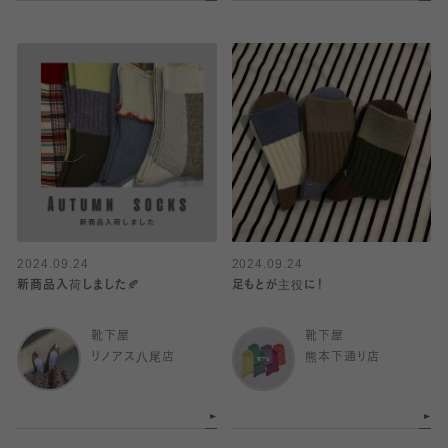
2024.09.24
2024.09.24
新商品入荷しました🍂
足もとが主役に！
靴下屋
靴下屋
リノアス八尾店
熊本下通り店