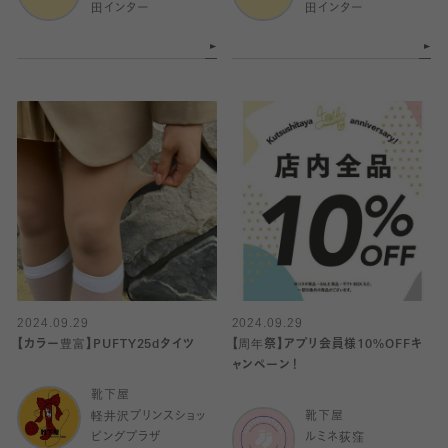
田インター
田インター
2024.09.29
2024.09.29
【カラー豊富】PUFTY25dタイツ
【周年祭】アプリ会員様10%OFFキ
ャンペーン！
靴下屋
軽井沢プリンスショッ
靴下屋
ピングプラザ
ルミネ荻窪