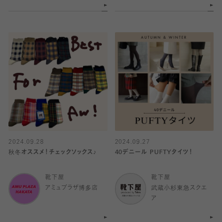
2024.09.28
2024.09.27
秋冬オススメ！チェックソックス♪
40デニール PUFTYタイツ！
靴下屋
靴下屋
アミュプラザ博多店
武蔵小杉東急スクエ
ア