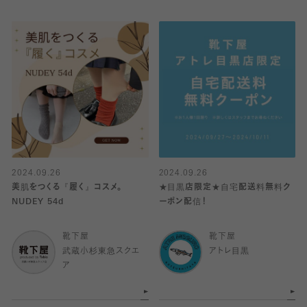
2024.09.26
2024.09.26
美肌をつくる『履く』コスメ。
★目黒店限定★自宅配送料無料ク
NUDEY 54d
ーポン配信！
靴下屋
靴下屋
武蔵小杉東急スクエ
アトレ目黒
ア