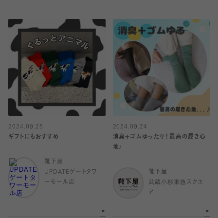
2024.09.25
2024.09.24
ギフトにもおすすめ
消臭➕ゴムゆったり！最高の履き心
地♪
靴下屋
UPDATEゲートタワ
靴下屋
ーモール店
武蔵小杉東急スクエ
ア