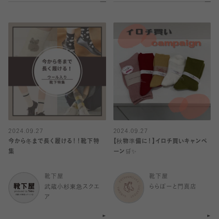
2024.09.27
2024.09.27
今から冬まで長く履ける！！靴下特
【秋物準備に！】イロチ買いキャンペ
集
ーン🛒✨
靴下屋
靴下屋
武蔵小杉東急スクエ
ららぽーと門真店
ア