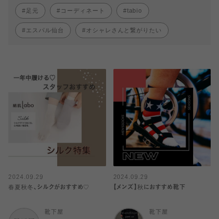
足元
コーディネート
tabio
エスパル仙台
オシャレさんと繋がりたい
2024.09.29
2024.09.29
春夏秋冬、シルクがおすすめ♡
【メンズ】秋におすすめ靴下
靴下屋
靴下屋