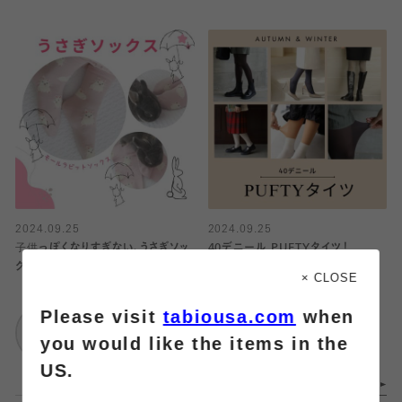
2024.09.25
2024.09.25
子供っぽくなりすぎない、うさぎソッ
40デニール PUFTYタイツ！
クス♡
× CLOSE
靴下屋
Please visit
tabiousa.com
when
靴下屋
武蔵小杉東急スクエ
武蔵小杉東急スクエ
ア
you would like the items in the
ア
US.