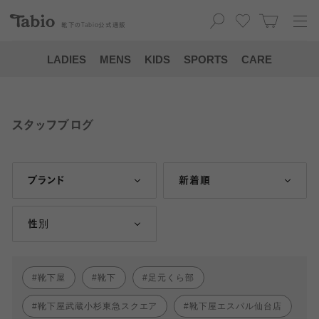
靴下の
Tabio
公式通販
LADIES
MENS
KIDS
SPORTS
CARE
スタッフブログ
ブランド
新着順
性別
靴下屋
靴下
足元くら部
靴下屋武蔵小杉東急スクエア
靴下屋エスパル仙台店