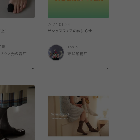
2024.01.24
防止！
サンクスフェアのお知らせ
下屋
Tabio
めタウン光の森店
東武船橋店