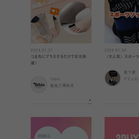
2024.01.31
2024.01.30
つま先にプラスするだけで足元快
《大人気》スポーツ
適！
靴下屋
Tabio
アミュエ
阪急三番街店