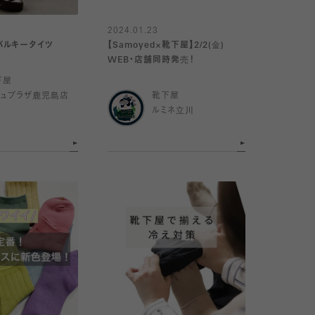
2024.01.23
バルキータイツ
【Samoyed×靴下屋】2/2(金)
WEB・店舗同時発売！
下屋
ミュプラザ鹿児島店
靴下屋
ルミネ立川