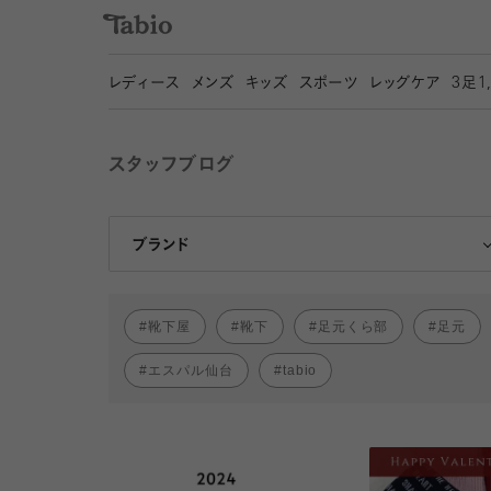
レディース
メンズ
キッズ
スポーツ
レッグケア
3
足1
スタッフブログ
靴下屋
Tabio
ブランド
靴下屋
靴下
足元くら部
足元
エスパル仙台
tabio