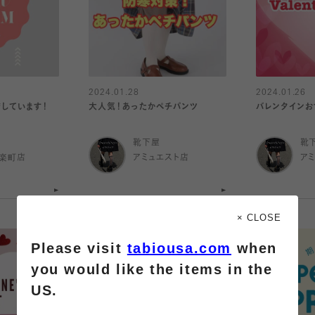
2024.01.28
2024.01.26
しています！
大人気！あったかペチパンツ
バレンタインお
靴下屋
靴
有楽町店
アミュエスト店
ア
× CLOSE
Please visit
tabiousa.com
when
you would like the items in the
US.