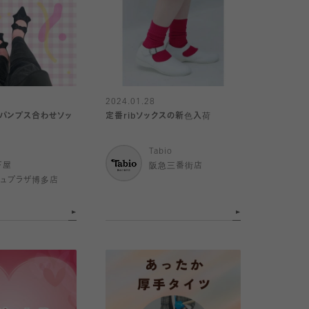
2024.01.28
パンプス合わせソッ
定番ribソックスの新色入荷
Tabio
下屋
阪急三番街店
ミュプラザ博多店