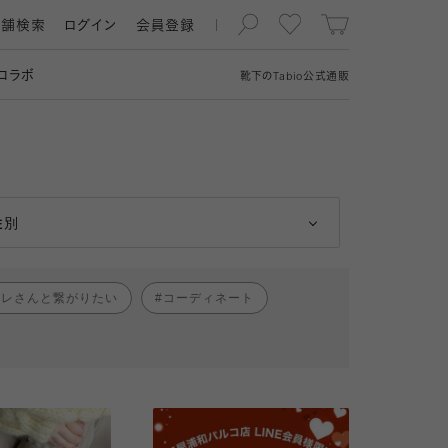
店舗検索
ログイン
会員登録
コラボ
靴下の
Tabio
公式通販
男性
女性
性別
ャレさんと繋がりたい
コーディネート