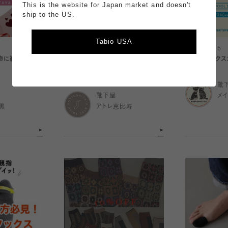
This is the website for Japan market and doesn't
ship to the US.
Tabio USA
2024.01.25
2024.01.25
物に靴下はいか
【冷え対策におすすめ】ぽかぽか特
ウールソックス2
集
靴
靴下屋
メ
黒
アトレ恵比寿