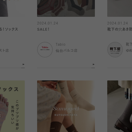
2024.01.24
2024.01.24
る！ソックス
SALE！
靴下の穴あき
Tabio
靴
スト店
仙台パルコ店
ゆ