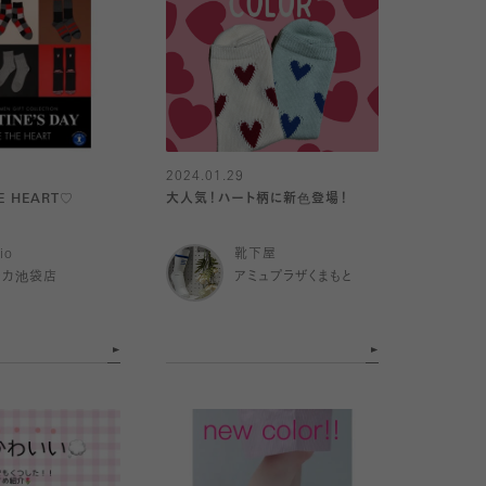
2024.01.29
E HEART♡
大人気！ハート柄に新色登場！
io
靴下屋
チカ池袋店
アミュプラザくまもと