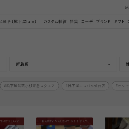
カスタム刺繍
特集
コーデ
ブランド
ギフト
,485円（靴下屋
fam）
人気ランキング順
新着順
靴下屋武蔵小杉東急スクエア
靴下屋エスパル仙台店
オシ