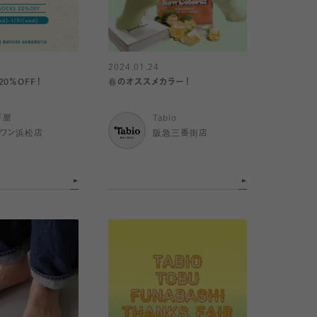
2024.01.24
0％OFF！
春のオススメカラー！
下屋
Tabio
イワン浜松店
阪急三番街店