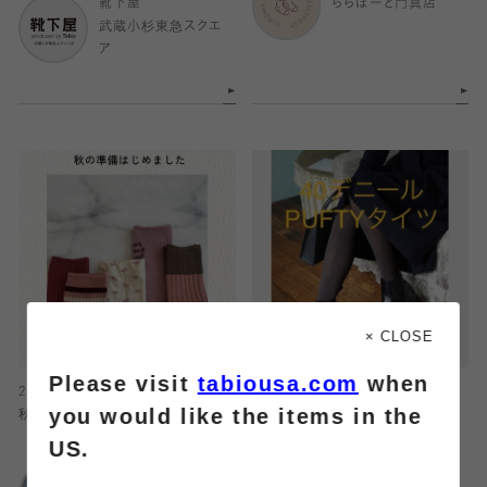
靴下屋
ららぽーと門真店
武蔵小杉東急スクエ
ア
× CLOSE
Please visit
tabiousa.com
when
2024.10.16
2024.10.16
you would like the items in the
秋の新作紹介！
履くゼ！タイツ！！
US.
靴下屋
Tabio