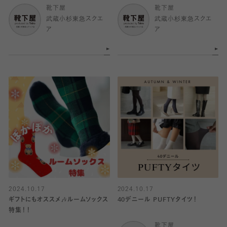
靴下屋
靴下屋
武蔵小杉東急スクエ
武蔵小杉東急スクエ
ア
ア
2024.10.17
2024.10.17
ギフトにもオススメ🎶ルームソックス
40デニール PUFTYタイツ！
特集！！
靴下屋