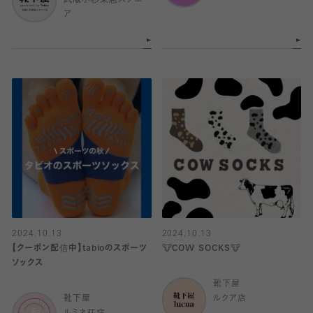
ア
2024.10.13
2024.10.13
【クーポン配信中】tabioのスポーツ
🐮COW SOCKS🐮
ソックス
靴下屋
靴下屋
ルクア店