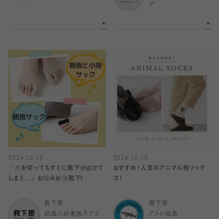
ア
2024.10.15
2024.10.15
『爪を切ってもすぐに靴下が破けて
おすすめ！人気のアニマル柄ソック
しまう、、』お悩み解決靴下❗️
ス！
靴下屋
靴下屋
武蔵小杉東急スクエ
アトレ目黒