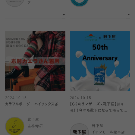
ア
2024.10.15
2024.10.15
カラフルボーダーハイソックス🍎
【らくのうマザーズ×靴下屋】第4
弾！！今年も靴下になって帰ってき
ました‎𖤐 ̖́-‬
靴下屋
吉祥寺店
靴下屋
イオンモール熊本店