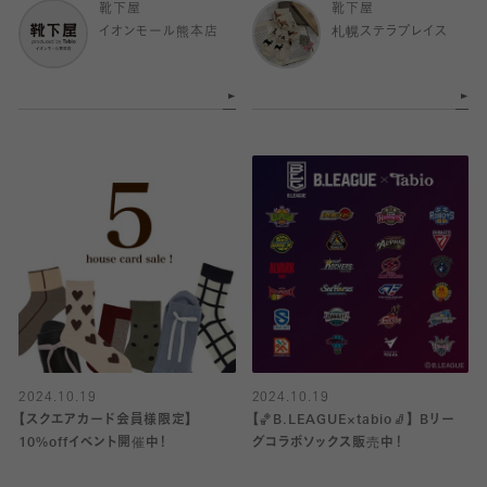
靴下屋
靴下屋
イオンモール熊本店
札幌ステラプレイス
2024.10.19
2024.10.19
【スクエアカード会員様限定】
【🏀B.LEAGUE×tabio🧦】 Bリー
10%offイベント開催中！
グコラボソックス販売中！