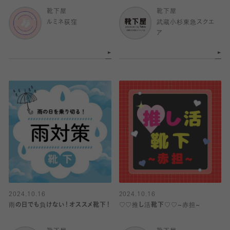
靴下屋
靴下屋
ルミネ荻窪
武蔵小杉東急スクエ
ア
2024.10.16
2024.10.16
雨の日でも負けない！オススメ靴下！
♡♡推し活靴下♡♡~赤担~