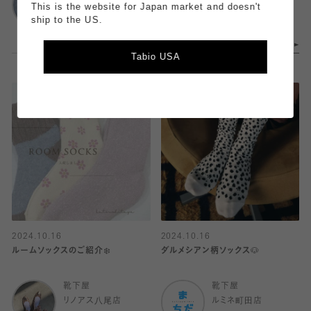
ルミネ大宮1店
大丸神戸店
This is the website for Japan market and doesn't
ship to the US.
Tabio USA
2024.10.16
2024.10.16
ルームソックスのご紹介❄️
ダルメシアン柄ソックス🐶
靴下屋
靴下屋
リノアス八尾店
ルミネ町田店