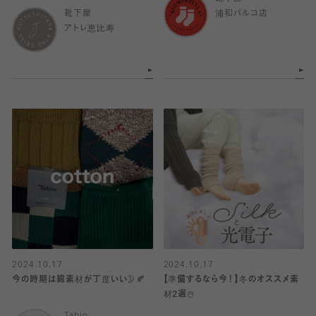
靴下屋
浦和パルコ店
アトレ恵比寿
2024.10.17
2024.10.17
今の時期は綿素材が丁度いい🌛🍂
【準備するなら今！】冬のオススメ素
材2選☃️