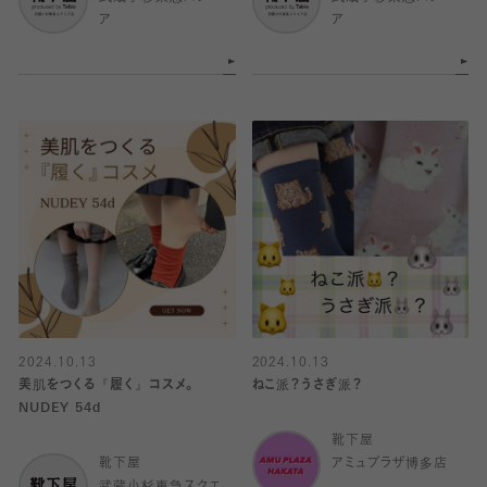
ア
ア
2024.10.13
2024.10.13
美肌をつくる『履く』コスメ。
ねこ派？うさぎ派？
NUDEY 54d
靴下屋
靴下屋
アミュプラザ博多店
武蔵小杉東急スクエ