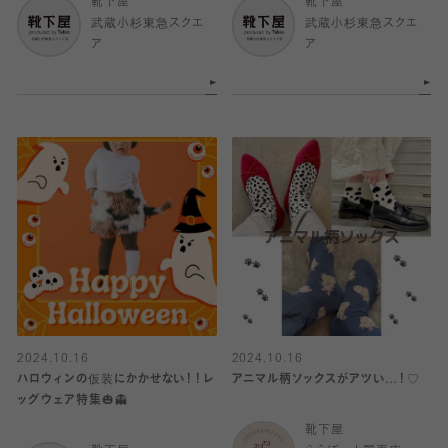
靴下屋
靴下屋
武蔵小杉東急スクエ
武蔵小杉東急スクエ
ア
ア
2024.10.16
2024.10.16
ハロウィンの仮装にかかせない！！レ
アニマル柄ソックスがアツい…！♡
ッグウェア特集🎃👻
靴下屋