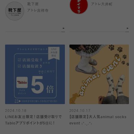
靴下屋
アトレ大井町
アトレ吉祥寺
2024.10.18
2024.10.17
LINEお友達限定！店舗受け取りで
【店舗限定】大人気animal socks
Tabioアプリポイントが5倍に！
event ₍ᐢ.ˬ.ᐢ₎