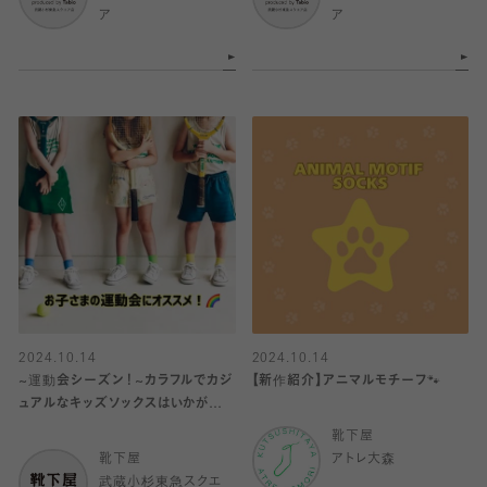
ア
ア
2024.10.14
2024.10.14
~運動会シーズン！~カラフルでカジ
【新作紹介】アニマルモチーフ🐾
ュアルなキッズソックスはいかがでし
ょうか♪
靴下屋
靴下屋
アトレ大森
武蔵小杉東急スクエ