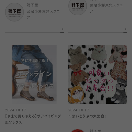
靴下屋
武蔵小杉東急スクエ
武蔵小杉東急スクエ
ア
ア
2024.10.17
2024.10.17
【冬まで長く使える】ボアパイピング
可愛いどうぶつ大集合‼︎
風ソックス
靴下屋