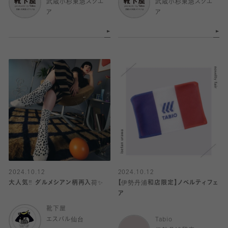
武蔵小杉東急スクエ
武蔵小杉東急スクエ
ア
ア
2024.10.12
2024.10.12
大人気‼︎ ダルメシアン柄再入荷✨
【伊勢丹浦和店限定】ノベルティフェ
ア
靴下屋
エスパル仙台
Tabio