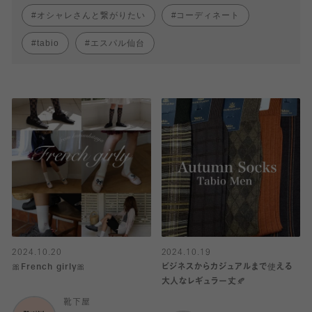
オシャレさんと繋がりたい
コーディネート
tabio
エスパル仙台
2024.10.20
2024.10.19
🎀French girly🎀
ビジネスからカジュアルまで使える
大人なレギュラー丈🍂
靴下屋