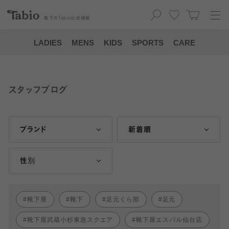
靴下の
Tabio
公式通販
LADIES
MENS
KIDS
SPORTS
CARE
スタッフブログ
ブランド
新着順
性別
靴下屋
靴下
足元くら部
足元
靴下屋武蔵小杉東急スクエア
靴下屋エスパル仙台店