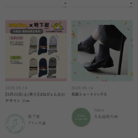
2026.05.14
2026.05.14
【5月22日(金)発売】はねぴょん復刻
和紙ショートソックス
デザイン 🐰💤
Tabio
靴下屋
大丸福岡天神
アトレ大森