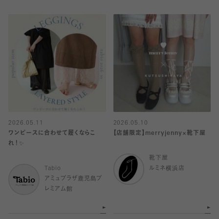
2026.05.11
2026.05.10
ワンピースに合わせて履くならこ
【店舗限定】merryjenny×靴下屋
れ！✨
靴下屋
Tabio
ルミネ横浜店
アミュプラザ鹿児島プ
レミアム館