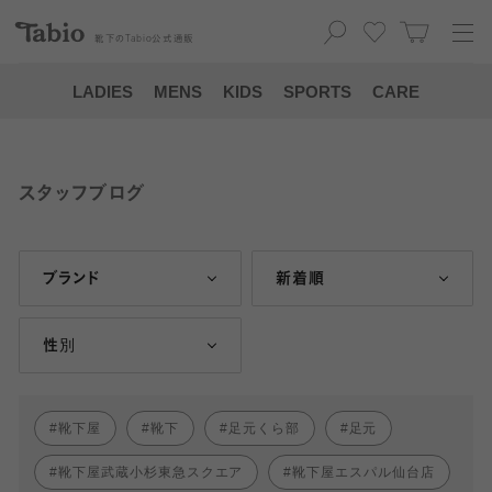
靴下の
Tabio
公式通販
LADIES
MENS
KIDS
SPORTS
CARE
スタッフブログ
ブランド
新着順
性別
靴下屋
靴下
足元くら部
足元
靴下屋武蔵小杉東急スクエア
靴下屋エスパル仙台店