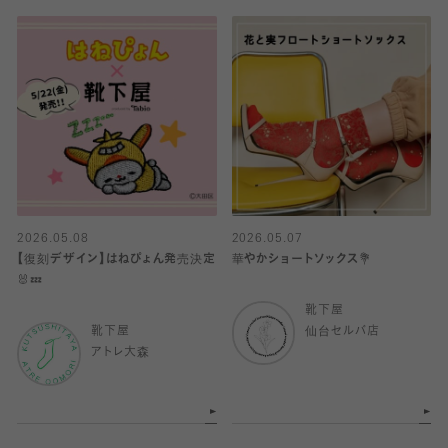
2026.05.08
2026.05.07
【復刻デザイン】はねぴょん発売決定
華やかショートソックス💐
🐰💤
靴下屋
靴下屋
仙台セルバ店
アトレ大森