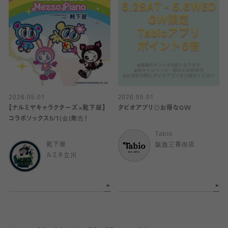
2026.05.01
2026.05.01
【ナルミヤキャラクターズ×靴下屋】
タビオアプリ◎お得なGW
コラボソックス5/1(金)発売！
Tabio
靴下屋
阪急三番街店
ルミネ立川