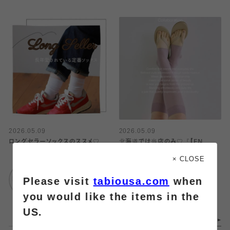
2026.05.09
2026.05.09
ロングセラーソックスのススメ♡
北海道では当店のみ♡『【EN
NEUME×靴下屋』コラボアイテム
× CLOSE
発売！
靴下屋
Please visit
tabiousa.com
when
エスパル仙台
靴下屋
札幌ステラプレイス
you would like the items in the
US.