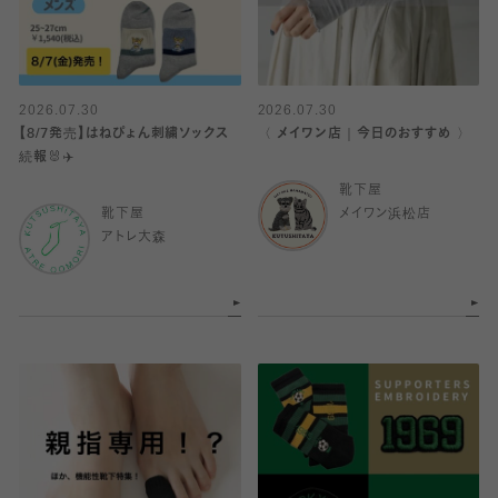
2026.07.30
2026.07.30
【8/7発売】はねぴょん刺繍ソックス
〈 メイワン店｜今日のおすすめ 〉
続報🐰✈️
靴下屋
靴下屋
メイワン浜松店
アトレ大森