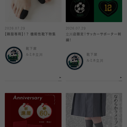
2026.07.29
2026.07.29
【親指専用】！？ 機能性靴下特集
立川店限定！サッカーサポーター刺
繍！
靴下屋
ルミネ立川
靴下屋
ルミネ立川