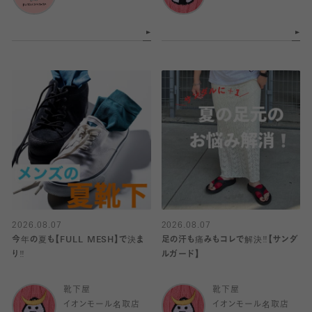
2026.08.07
2026.08.07
今年の夏も【FULL MESH】で決ま
足の汗も痛みもコレで解決‼️【サンダ
り️‼️
ルガード】
靴下屋
靴下屋
イオンモール名取店
イオンモール名取店