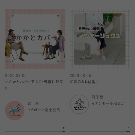
2026.08.06
2026.08.05
🩴かかとカバーで冷え・靴擦れ対策
足元のムレ解消♫
👟
靴下屋
靴下屋
イオンモール橿原店
ららぽーと富士見店