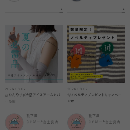
2026.08.07
2026.08.07
超ひんやり❄️冷感アイスアームカバ
🐻ノベルティプレゼントキャンペー
ー💪🏼
ン🐨
靴下屋
靴下屋
ららぽーと富士見店
ららぽーと富士見店