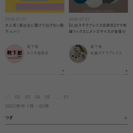
2026.07.27
2026.07.27
大人気！素肌風に履けて脱げない靴
【札幌ステラプレイス店限定】クマ刺
下📣🎉🤍
繍ソックスにメンズサイズが登場🐻
靴下屋
靴下屋
ルミネ池袋店
札幌ステラプレイス
...
01
02
03
04
05
51
3002件中 1件 - 60件
つぎ