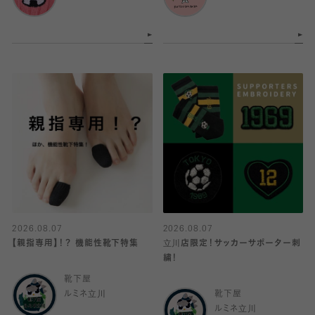
2026.08.07
2026.08.07
【親指専用】！？ 機能性靴下特集
立川店限定！サッカーサポーター刺
繍！
靴下屋
ルミネ立川
靴下屋
ルミネ立川