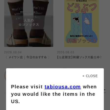
2026.08.04
2026.08.03
〈 メイワン店｜今日のおすすめ 〉
【当店限定】刺繍ソックス販売中！
靴下屋
靴下屋
メイワン浜松店
ららぽーと安城店
× CLOSE
Please visit
tabiousa.com
when
you would like the items in the
US.