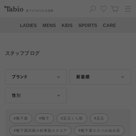
靴下の
Tabio
公式通販
LADIES
MENS
KIDS
SPORTS
CARE
スタッフブログ
ブランド
新着順
性別
靴下屋
靴下
足元くら部
足元
靴下屋武蔵小杉東急スクエア
靴下屋エスパル仙台店