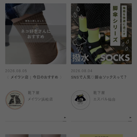
2026.08.05
2026.08.04
〈 メイワン店｜今日のおすすめ 〉
SNSで人気♡脚傘ソックスって？
靴下屋
靴下屋
メイワン浜松店
エスパル仙台