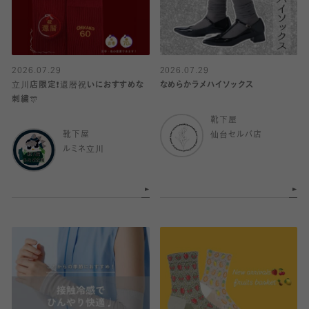
2026.07.29
2026.07.29
立川店限定❗️還暦祝いにおすすめな
なめらかラメハイソックス
刺繍🎊
靴下屋
靴下屋
仙台セルバ店
ルミネ立川