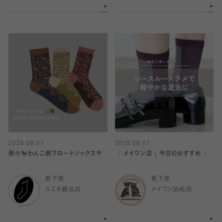
2026.08.07
2026.08.07
新作🐩わんこ柄フロートソックス💐
〈 メイワン店｜今日のおすすめ 〉
靴下屋
靴下屋
ルミネ横浜店
メイワン浜松店