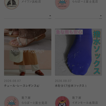
メイワン浜松店
ららぽーと富士見店
2026.08.07
2026.08.07
チュール・レースレギンス🍃
水を弾く⁉️撥水ソックス💧
靴下屋
靴下屋
ららぽーと富士見店
イオンモール名取店