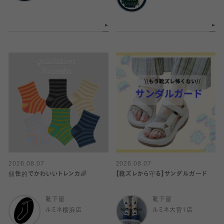
2026.08.07
2026.08.07
個性的でかわいいトレンカ🌈
【靴ズレから守る】サンダルガード
靴下屋
靴下屋
ルミネ横浜店
ルミネ大宮1店