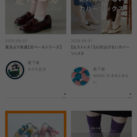
2026.08.02
2026.08.01
素足より快適【足ベールシリーズ】
【脱ストレス！】絶対脱げないカバー
ソックス
靴下屋
ルミネ立川
靴下屋
MARK IS みなとみら
い