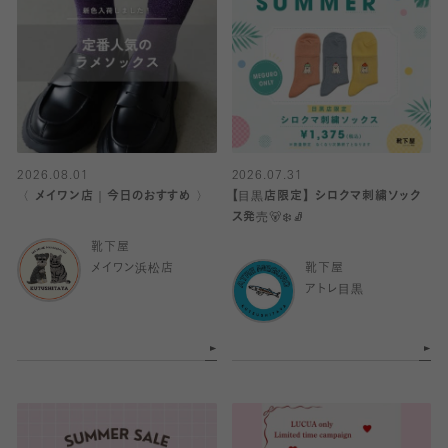
2026.08.01
2026.07.31
〈 メイワン店｜今日のおすすめ 〉
【目黒店限定】 シロクマ刺繍ソック
ス発売🐻‍❄️🧦
靴下屋
メイワン浜松店
靴下屋
アトレ目黒