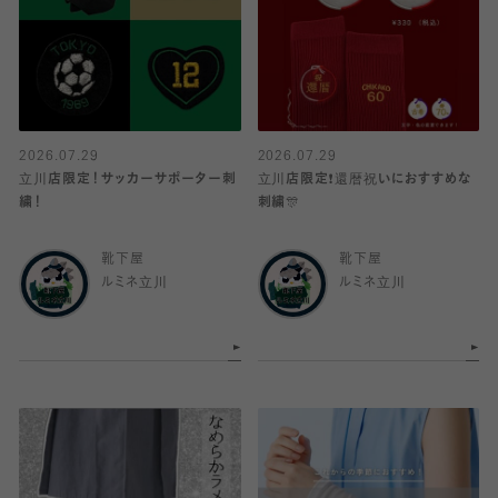
2026.07.29
2026.07.29
立川店限定！サッカーサポーター刺
立川店限定❗️還暦祝いにおすすめな
繍！
刺繍🎊
靴下屋
靴下屋
ルミネ立川
ルミネ立川