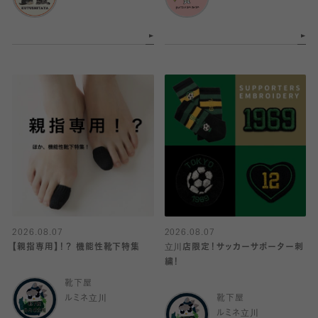
2026.08.07
2026.08.07
【親指専用】！？ 機能性靴下特集
立川店限定！サッカーサポーター刺
繍！
靴下屋
ルミネ立川
靴下屋
ルミネ立川