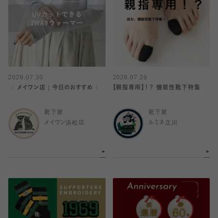
2026.07.30
2026.07.29
〈 メイワン店｜今日のおすすめ 〉
【親指専用】！？ 機能性靴下特集
靴下屋
靴下屋
メイワン浜松店
ルミネ立川