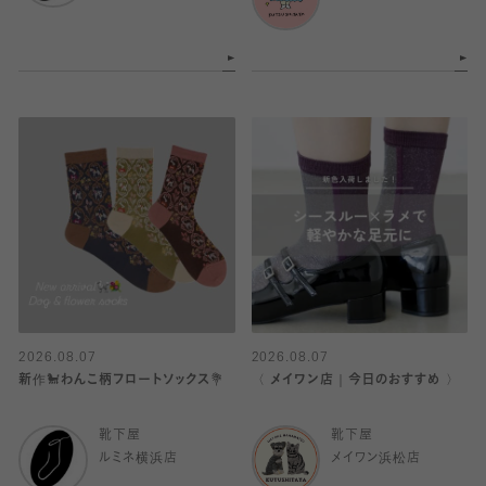
2026.08.07
2026.08.07
新作🐩わんこ柄フロートソックス💐
〈 メイワン店｜今日のおすすめ 〉
靴下屋
靴下屋
ルミネ横浜店
メイワン浜松店