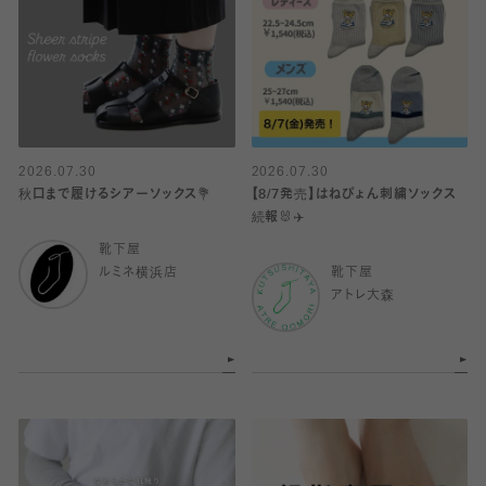
2026.07.30
2026.07.30
秋口まで履けるシアーソックス💐
【8/7発売】はねぴょん刺繍ソックス
続報🐰✈️
靴下屋
ルミネ横浜店
靴下屋
アトレ大森