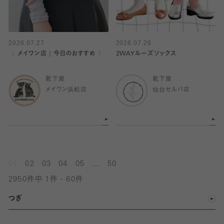
2026.07.27
2026.07.26
〈 メイワン店｜今日のおすすめ 〉
2WAYルーズソックス
靴下屋
靴下屋
メイワン浜松店
仙台セルバ店
...
01
02
03
04
05
50
2950件中 1件 - 60件
つぎ