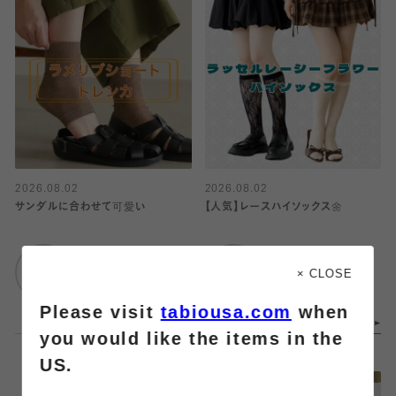
2026.08.02
2026.08.02
サンダルに合わせて可愛い
【人気】レースハイソックス🌼
靴下屋
靴下屋
仙台セルバ店
仙台セルバ店
× CLOSE
Please visit
tabiousa.com
when
you would like the items in the
US.