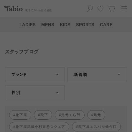
靴下の
Tabio
公式通販
LADIES
MENS
KIDS
SPORTS
CARE
スタッフブログ
ブランド
新着順
性別
靴下屋
靴下
足元くら部
足元
靴下屋武蔵小杉東急スクエア
靴下屋エスパル仙台店