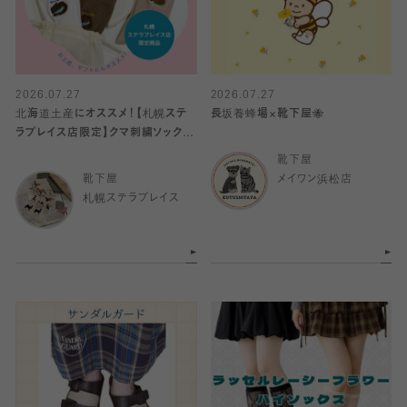
2026.07.27
2026.07.27
北海道土産にオススメ！【札幌ステ
長坂養蜂場×靴下屋🐝
ラプレイス店限定】クマ刺繍ソックス
🐻、北海道限定巾着♪
靴下屋
靴下屋
メイワン浜松店
札幌ステラプレイス