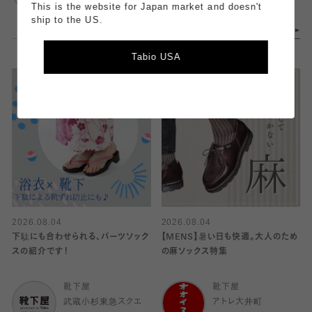
ア
ア
This is the website for Japan market and doesn't
ship to the US.
Tabio USA
2026.08.04
2026.08.04
下駄にも合わせられる、パーツソック
【MENS】暑い日も快適。大人のため
スの紹介です！
の麻ソックス特集
靴下屋
靴下屋
武蔵小杉東急スクエ
アトレ大井町