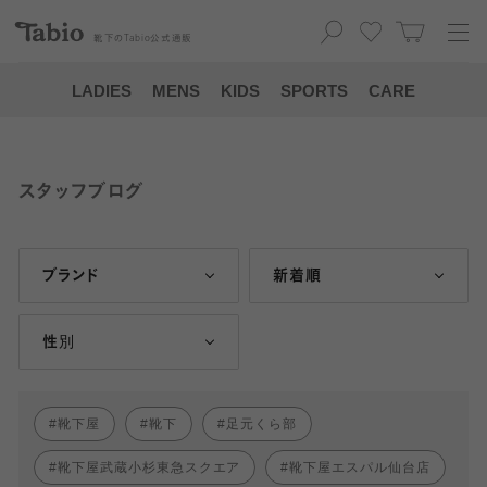
靴下の
Tabio
公式通販
LADIES
MENS
KIDS
SPORTS
CARE
スタッフブログ
ブランド
新着順
性別
靴下屋
靴下
足元くら部
靴下屋武蔵小杉東急スクエア
靴下屋エスパル仙台店