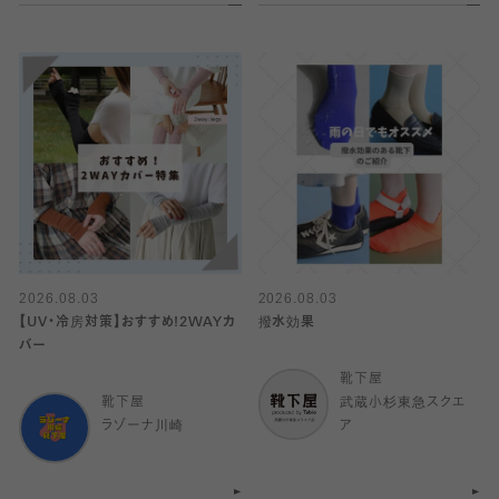
2026.08.03
2026.08.03
【UV・冷房対策】おすすめ!2WAYカ
撥水効果
バー
靴下屋
靴下屋
武蔵小杉東急スクエ
ラゾーナ川崎
ア