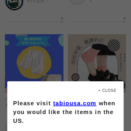
ルミネ立川
ア
× CLOSE
2026.08.04
2026.08.04
Please visit
tabiousa.com
when
人気のサマーペチパンツ！！
かかとカバーのご紹介
you would like the items in the
US.
靴下屋
靴下屋
武蔵小杉東急スクエ
武蔵小杉東急スクエ