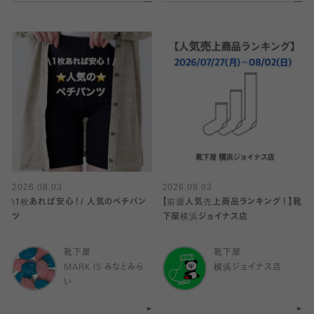
2026.08.03
2026.08.03
\1枚あれば安心！/ 人気のペチパン
【前週人気売上商品ランキング！】靴
ツ
下屋横浜ジョイナス店
靴下屋
靴下屋
MARK IS みなとみら
横浜ジョイナス店
い