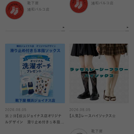
靴下屋
浦和パルコ店
浦和パルコ店
2026.08.05
2026.08.05
第２弾【横浜ジョイナス店オリジナ
【人気】レースハイソックス🌼
ルデザイン 滑り止め付き５本指ソ
ックス】
靴下屋