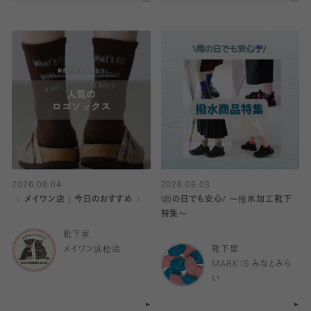
2026.08.04
2026.08.03
〈 メイワン店｜今日のおすすめ 〉
\雨の日でも安心/ 〜撥水加工靴下
特集〜
靴下屋
メイワン浜松店
靴下屋
MARK IS みなとみら
い