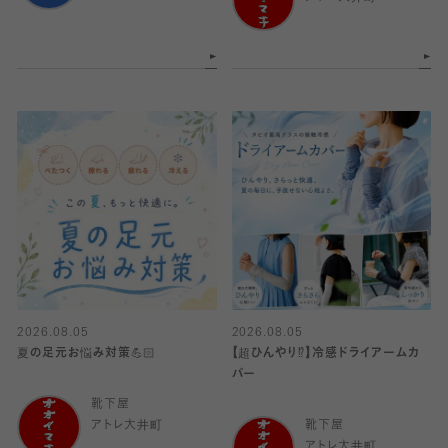
2026.08.05
2026.08.05
夏の足元お悩み対策💪🏻
【超ひんやり⁉︎】冷感ドライアームカ
バー
靴下屋
アトレ大井町
靴下屋
アトレ大井町