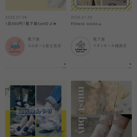
2026.07.06
2026.07.05
1足550円！靴下屋fam🙊🧦💓
Fitness socks🧘
靴下屋
靴下屋
ららぽーと富士見店
イオンモール橿原店