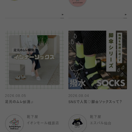
2026.08.05
2026.08.04
足元のムレ解消♫
SNSで人気♡脚傘ソックスって？
靴下屋
靴下屋
イオンモール橿原店
エスパル仙台