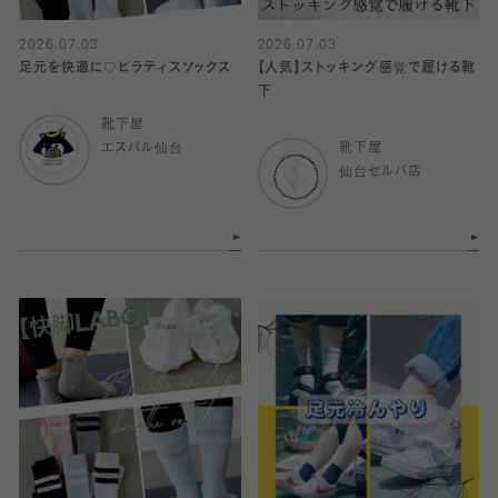
2026.07.03
2026.07.03
足元を快適に♡ピラティスソックス
【人気】ストッキング感覚で履ける靴
下
靴下屋
エスパル仙台
靴下屋
仙台セルバ店