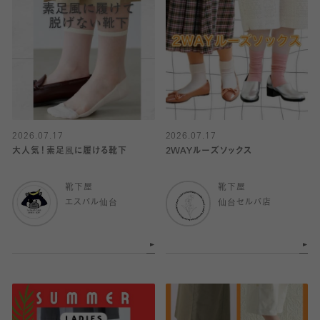
2026.07.17
2026.07.17
大人気！素足風に履ける靴下
2WAYルーズソックス
靴下屋
靴下屋
エスパル仙台
仙台セルバ店