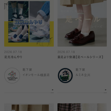
2026.07.18
2026.07.18
足元冷んやり
素足より快適【足ベールシリーズ】
靴下屋
靴下屋
イオンモール橿原店
ルミネ立川