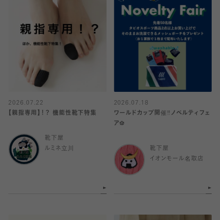
2026.07.22
2026.07.18
【親指専用】！？ 機能性靴下特集
ワールドカップ開催‼️ノベルティフェ
ア⚽️
靴下屋
ルミネ立川
靴下屋
イオンモール名取店