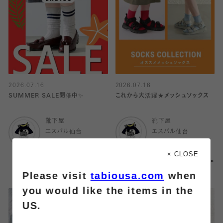
2026.07.16
2026.07.16
SUMMER SALE開催中✨
これから大活躍★メッシュソックス
靴下屋
靴下屋
エスパル仙台
エスパル仙台
× CLOSE
Please visit
tabiousa.com
when
you would like the items in the
US.