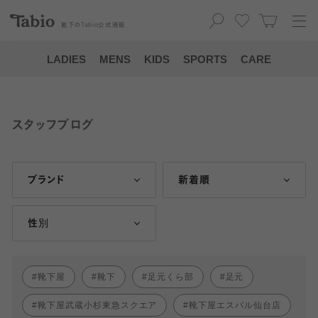
靴下の
Tabio
公式通販
LADIES
MENS
KIDS
SPORTS
CARE
スタッフブログ
ブランド
新着順
性別
靴下屋
靴下
足元くら部
足元
靴下屋武蔵小杉東急スクエア
靴下屋エスパル仙台店