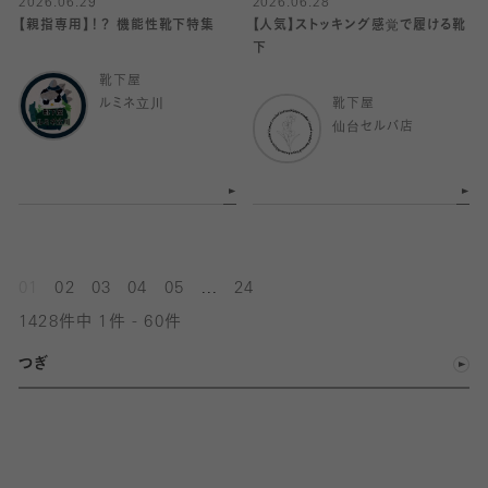
2026.06.29
2026.06.28
【親指専用】！？ 機能性靴下特集
【人気】ストッキング感覚で履ける靴
下
靴下屋
ルミネ立川
靴下屋
仙台セルバ店
...
01
02
03
04
05
24
1428件中 1件 - 60件
つぎ