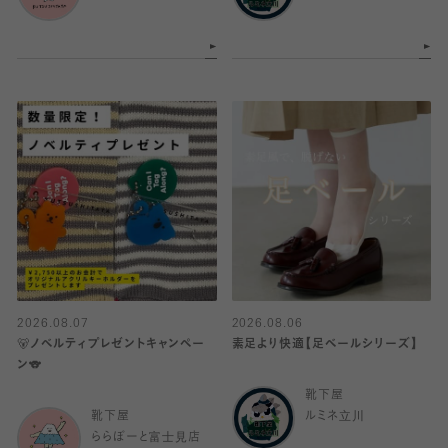
2026.08.07
2026.08.06
🐻ノベルティプレゼントキャンペー
素足より快適【足ベールシリーズ】
ン🐨
靴下屋
靴下屋
ルミネ立川
ららぽーと富士見店