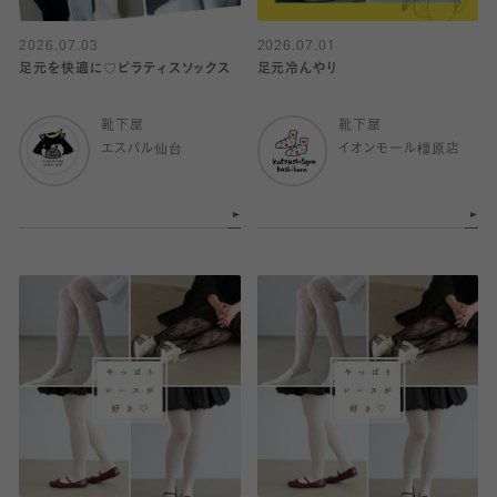
2026.07.03
2026.07.01
足元を快適に♡ピラティスソックス
足元冷んやり
靴下屋
靴下屋
エスパル仙台
イオンモール橿原店