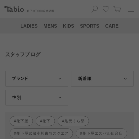
靴下の
Tabio
公式通販
LADIES
MENS
KIDS
SPORTS
CARE
スタッフブログ
ブランド
新着順
性別
靴下屋
靴下
足元くら部
靴下屋武蔵小杉東急スクエア
靴下屋エスパル仙台店