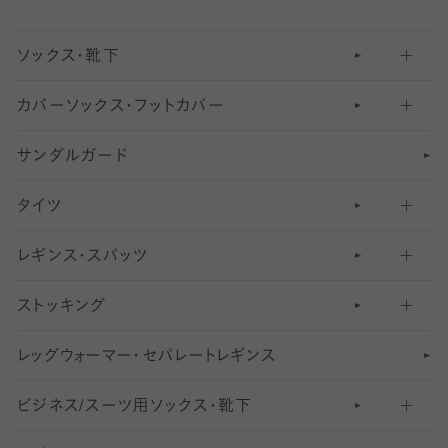
ソックス・靴下
カバーソックス・フットカバー
五本指ソックス・靴下
サンダルガード
足袋ソックス・靴下
フットカバー・カバーソックス（深め）
タイツ
無地・プレーンソックス・靴下
フットカバー・カバーソックス（ふつう）
レギンス・スパッツ
柄ソックス・靴下
フットカバー・カバーソックス（浅め）
30
デニール以下のタイツ（薄手タイツ）
ストッキング
スニーカー（くるぶし）用ソックス
31
柄レギンス
〜40デニールタイツ
レ
ッ
アンクル・ショートソックス（くるぶし上）
41
無地レギンス
伝線しにくいストッキング
グ
ウ
〜60デニールタイツ
ォ
ー
マ
ー
・
セ
パレー
ト
レ
ギン
ス
ビジネス/スーツ用
クルーソックス（ふくらはぎ下）
61
レギンスパンツ（レギパン）
ショートストッキング
〜80デニールタイツ
ソックス・靴下