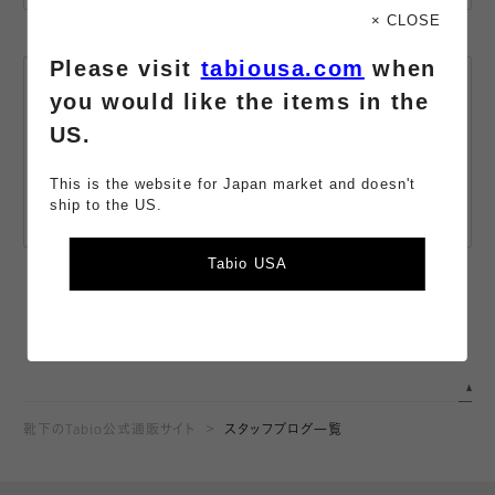
× CLOSE
Please visit
tabiousa.com
when
LINE公式
you would like the items in the
アカウント
US.
友だち追加で、
商品の最新情報や
お得な情報をお届け。
This is the website for Japan market and doesn't
ship to the US.
詳しくみる
Tabio USA
靴下のTabio公式通販サイト
スタッフブログ一覧