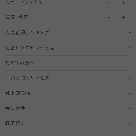
スポーツソックス
ハイソックス
81
マタニティレギンス
結婚式用ストッキング
匠シリーズ
〜110デニールタイツ
健康・美容
オーバーニー・ニーハイソックス
111
5
美脚ストッキング
フレッシャーズ向けソックス・靴下
ランニングソックス・靴下
分丈
〜210デニールタイツ
レギンス
人気商品ランキング
211
6
オールスルーストッキング
冠婚葬祭向けソックス・靴下
ゴルフソックス・靴下
インナーソックス
分丈レギンス
デニールタイツ以上（防寒・厚手タイツ）
定番ロングセラー商品
7
スーツカジュアルソックス・靴下
サッカー・フットサル用ソックス
加圧・着圧ソックス
分丈
レギンス
初めての方へ
8
ロングホーズ
ヨガソックス・靴下
冷えとり靴下
分丈
レギンス
店頭受取りサービス
10
スポーツ用レッグウォーマー
着圧・加圧タイツ
分丈
レギンス
靴下定期便
12
SS
むくみ対策
分丈レギンス
サイズ（21～23cm）
会員特典
13
S
足の疲れ対策
サイズ（22～25cm）
分丈レギンス
靴下辞典
M
足の臭い対策
サイズ（25～27cm）