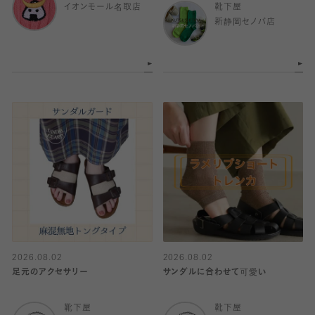
イオンモール名取店
靴下屋
新静岡セノバ店
2026.08.02
2026.08.02
足元のアクセサリー
サンダルに合わせて可愛い
靴下屋
靴下屋