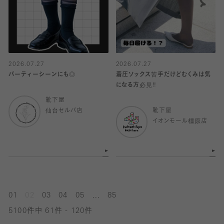
2026.07.27
2026.07.27
パーティーシーンにも◎
着圧ソックス苦手だけどむくみは気
になる方必見‼️
靴下屋
仙台セルバ店
靴下屋
イオンモール橿原店
...
01
02
03
04
05
85
5100件中 61件 - 120件