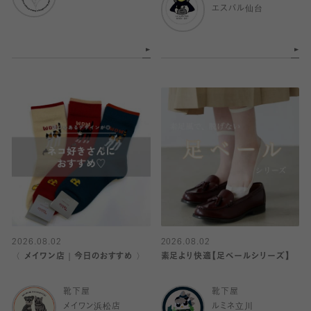
エスパル仙台
2026.08.02
2026.08.02
〈 メイワン店｜今日のおすすめ 〉
素足より快適【足ベールシリーズ】
靴下屋
靴下屋
メイワン浜松店
ルミネ立川