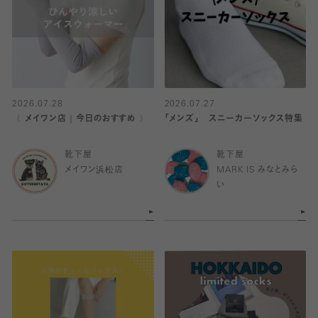
2026.07.28
2026.07.27
〈 メイワン店｜今日のおすすめ 〉
「メンズ」 スニーカーソックス特集
靴下屋
靴下屋
メイワン浜松店
MARK IS みなとみら
い