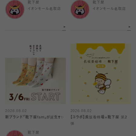
靴下屋
靴下屋
イオンモール名取店
イオンモール名取店
2026.08.02
2026.08.02
新ブランド「靴下屋fam」が誕生❣️✨
【コラボ】長坂養蜂場×靴下屋 第2
弾
靴下屋