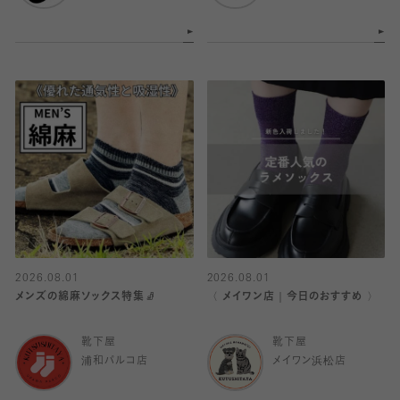
2026.08.01
2026.08.01
メンズの綿麻ソックス特集🧦
〈 メイワン店｜今日のおすすめ 〉
靴下屋
靴下屋
浦和パルコ店
メイワン浜松店