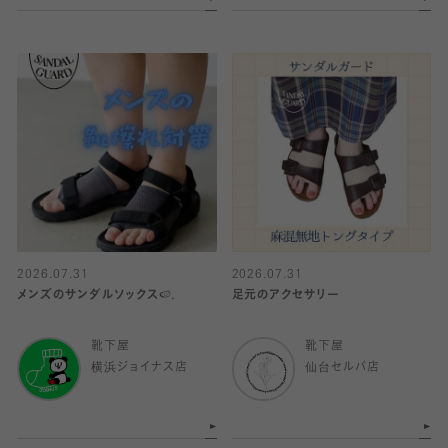
2026.07.31
2026.07.31
メンズのサンダルソックス🍉.
足元のアクセサリー
靴下屋
靴下屋
横浜ジョイナス店
仙台セルバ店