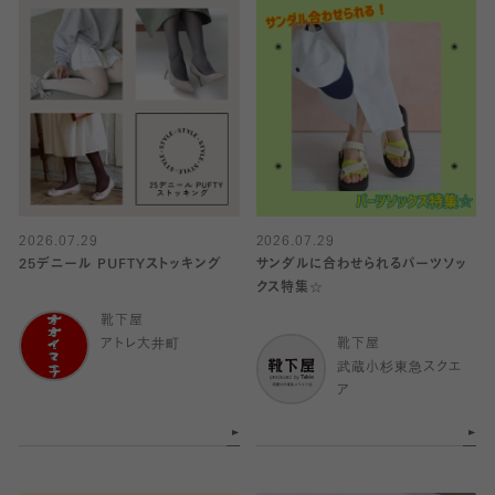
2026.07.29
2026.07.29
25デニール PUFTYストッキング
サンダルに合わせられるパーツソッ
クス特集☆
靴下屋
アトレ大井町
靴下屋
武蔵小杉東急スクエ
ア