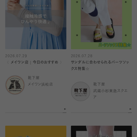
2026.07.29
2026.07.28
〈 メイワン店｜今日のおすすめ 〉
サンダルに合わせられるパーツソッ
クス特集☆
靴下屋
メイワン浜松店
靴下屋
武蔵小杉東急スクエ
ア