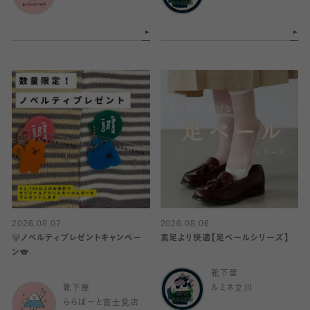
2026.08.07
2026.08.06
🐻ノベルティプレゼントキャンペー
素足より快適【足ベールシリーズ】
ン🐨
靴下屋
靴下屋
ルミネ立川
ららぽーと富士見店