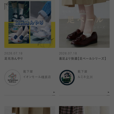
2026.07.18
2026.07.18
足元冷んやり
素足より快適【足ベールシリーズ】
靴下屋
靴下屋
イオンモール橿原店
ルミネ立川