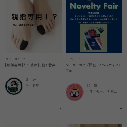
2026.07.22
2026.07.18
【親指専用】！？ 機能性靴下特集
ワールドカップ開催‼️ノベルティフェ
ア⚽️
靴下屋
ルミネ立川
靴下屋
イオンモール名取店