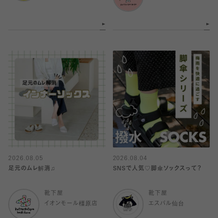
2026.08.05
2026.08.04
足元のムレ解消♫
SNSで人気♡脚傘ソックスって？
靴下屋
靴下屋
イオンモール橿原店
エスパル仙台