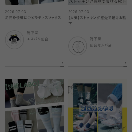
2026.07.03
2026.07.03
足元を快適に♡ピラティスソックス
【人気】ストッキング感覚で履ける靴
下
靴下屋
エスパル仙台
靴下屋
仙台セルバ店