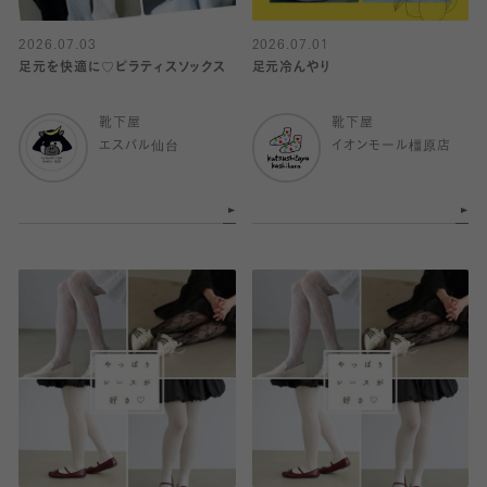
2026.07.03
2026.07.01
足元を快適に♡ピラティスソックス
足元冷んやり
靴下屋
靴下屋
エスパル仙台
イオンモール橿原店