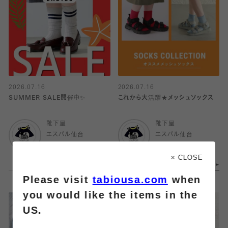
2026.07.16
2026.07.16
SUMMER SALE開催中✨
これから大活躍★メッシュソックス
靴下屋
靴下屋
エスパル仙台
エスパル仙台
× CLOSE
Please visit
tabiousa.com
when
you would like the items in the
US.