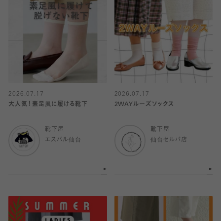
2026.07.17
2026.07.17
大人気！素足風に履ける靴下
2WAYルーズソックス
靴下屋
靴下屋
エスパル仙台
仙台セルバ店