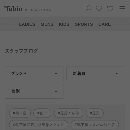
靴下の
Tabio
公式通販
LADIES
MENS
KIDS
SPORTS
CARE
スタッフブログ
ブランド
新着順
性別
靴下屋
靴下
足元くら部
足元
靴下屋武蔵小杉東急スクエア
靴下屋エスパル仙台店