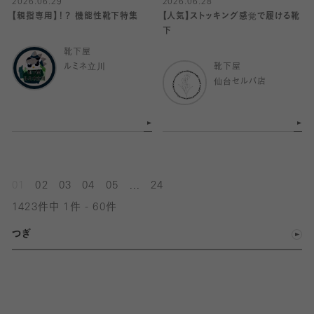
2026.06.29
2026.06.28
【親指専用】！？ 機能性靴下特集
【人気】ストッキング感覚で履ける靴
下
靴下屋
ルミネ立川
靴下屋
仙台セルバ店
...
01
02
03
04
05
24
1423件中 1件 - 60件
つぎ