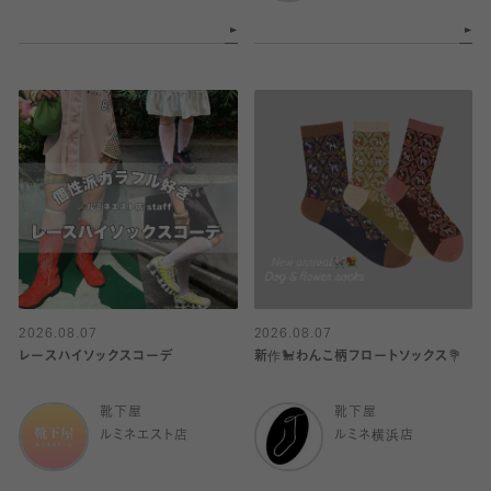
2026.08.07
2026.08.07
レースハイソックスコーデ
新作🐩わんこ柄フロートソックス💐
靴下屋
靴下屋
ルミネエスト店
ルミネ横浜店