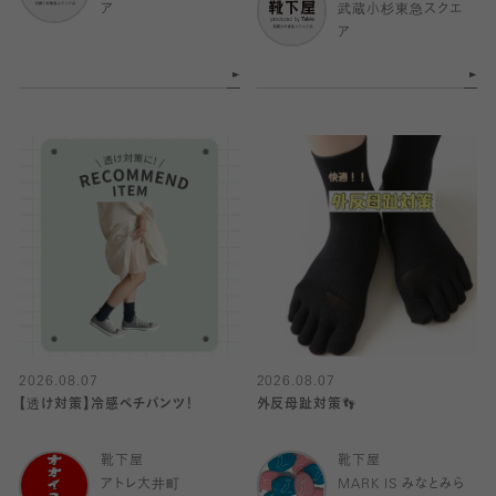
ア
武蔵小杉東急スクエ
ア
2026.08.07
2026.08.07
【透け対策】冷感ペチパンツ！
外反母趾対策👣
靴下屋
靴下屋
アトレ大井町
MARK IS みなとみら