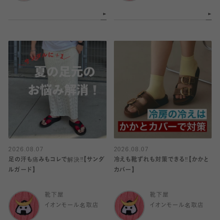
2026.08.07
2026.08.07
足の汗も痛みもコレで解決‼️【サンダ
冷えも靴ずれも対策できる‼️【かかと
ルガード】
カバー】
靴下屋
靴下屋
イオンモール名取店
イオンモール名取店