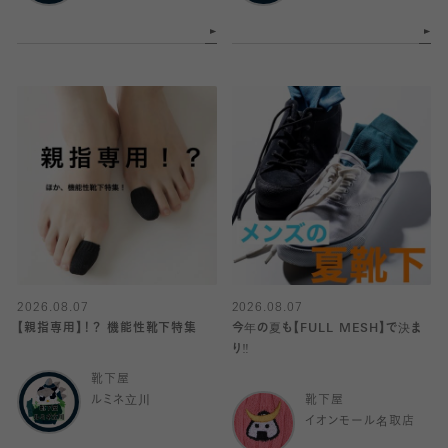
2026.08.07
2026.08.07
【親指専用】！？ 機能性靴下特集
今年の夏も【FULL MESH】で決ま
り️‼️
靴下屋
ルミネ立川
靴下屋
イオンモール名取店