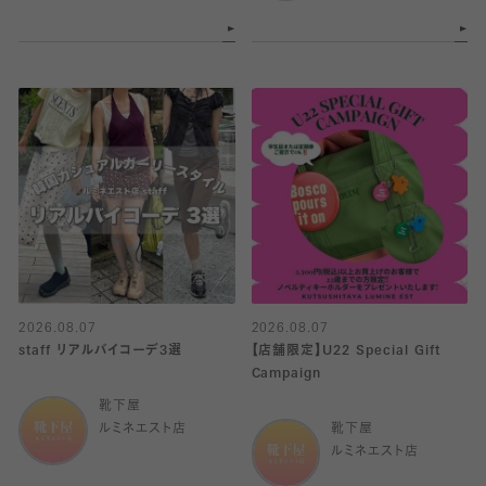
2026.08.07
2026.08.07
staff リアルバイコーデ3選
【店舗限定】U22 Special Gift
Campaign
靴下屋
ルミネエスト店
靴下屋
ルミネエスト店