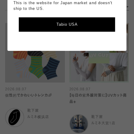
This is the website for Japan market and doesn't
ship to the US.
Tabio USA
2026.08.07
2026.08.07
個性的でかわいいトレンカ🌈
【毎日の紫外線対策に】UVカット商
品☀️
靴下屋
ルミネ横浜店
靴下屋
ルミネ大宮1店