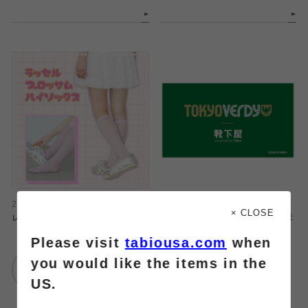
2026.08.07
2026.08.07
× CLOSE
レースハイソックス💐
東京ヴェルディ ー 靴下屋 コラボ
ソックス
Please visit
tabiousa.com
when
靴下屋
you would like the items in the
仙台セルバ店
靴下屋
US.
ルミネ立川