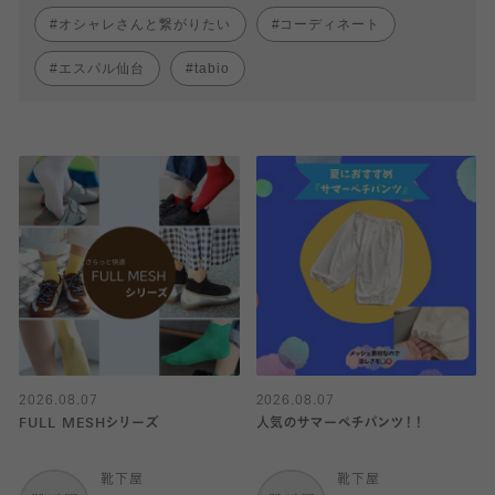
オシャレさんと繋がりたい
コーディネート
エスパル仙台
tabio
2026.08.07
2026.08.07
FULL MESHシリーズ
人気のサマーペチパンツ！！
靴下屋
靴下屋