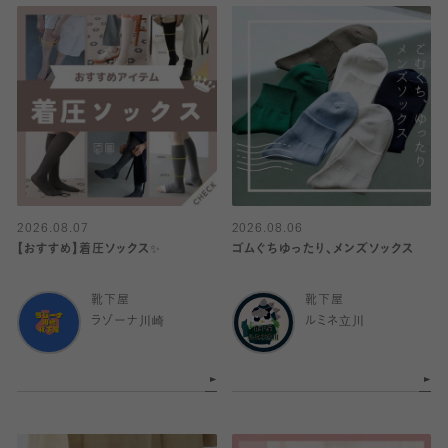
2026.08.07
2026.08.06
【おすすめ】着圧ソックス✨
ゴムぐちゆったり、メンズソックス
靴下屋
靴下屋
ラゾーナ川崎
ルミネ立川