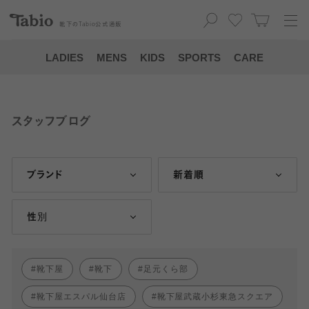
靴下の
Tabio
公式通販
LADIES
MENS
KIDS
SPORTS
CARE
スタッフブログ
ブランド
新着順
性別
靴下屋
靴下
足元くら部
靴下屋エスパル仙台店
靴下屋武蔵小杉東急スクエア