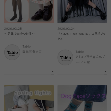
2026.03.25
2026.03.24
〜足元で差をつける〜
『KOZUE AKIMOTO』コラボソッ
クス
Tabio
阪急三番街店
Tabio
アミュプラザ鹿児島プ
レミアム館