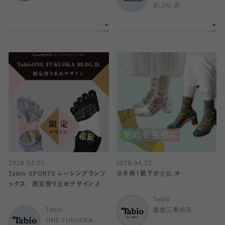
BLDG.店
2026.04.23
2026.04.22
Tabio SPORTS レーシングランソ
派手柄！靴下が主役.＊
ックス 限定滑り止めデザイン🧦
Tabio
Tabio
阪急三番街店
ONE FUKUOKA