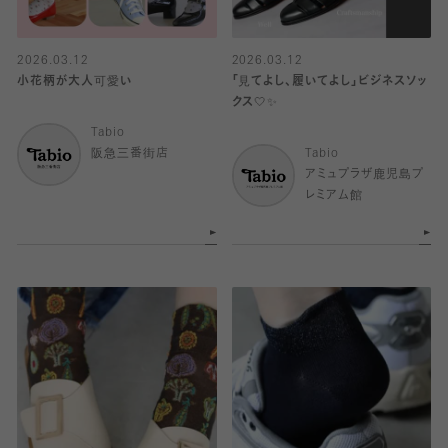
2026.03.12
2026.03.12
小花柄が大人可愛い
「見てよし、履いてよし」ビジネスソッ
クス🤍✨
Tabio
阪急三番街店
Tabio
アミュプラザ鹿児島プ
レミアム館