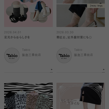
2026.04.01
2026.03.30
足元から春らしさを
寒暖差、紫外線対策にも◎
Tabio
Tabio
阪急三番街店
阪急三番街店