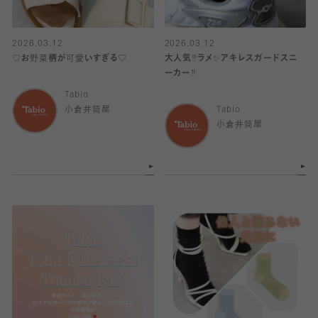
2026.03.12
2026.03.12
♡お野菜柄が可愛いすぎる♡
大人気‼️ラメ✨アキレスガードスニ
ーカー‼️
Tabio
小倉井筒屋
Tabio
小倉井筒屋