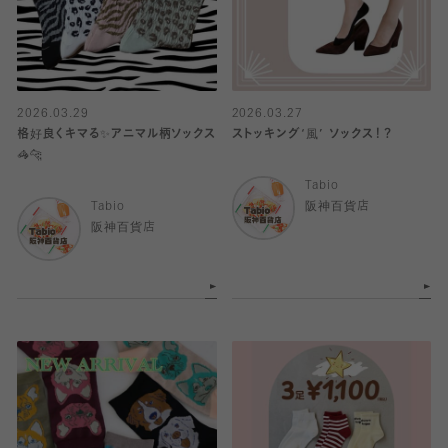
2026.03.29
2026.03.27
格好良くキマる✨アニマル柄ソックス
ストッキング‘風’ ソックス！？
🦓🐆
Tabio
Tabio
阪神百貨店
阪神百貨店