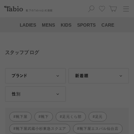
靴下の
Tabio
公式通販
LADIES
MENS
KIDS
SPORTS
CARE
スタッフブログ
ブランド
新着順
性別
靴下屋
靴下
足元くら部
足元
靴下屋武蔵小杉東急スクエア
靴下屋エスパル仙台店