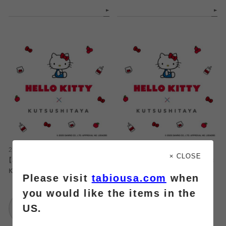
2025.03.13
2025.03.13
× CLOSE
【3/20(木)から】★HELLO
靴下屋×Hello Kitty ソックス 発
KITTY×KUTSUSHITAYA★コラボ
売‼︎🍎
Please visit
tabiousa.com
when
ソックス販売！
you would like the items in the
靴下屋
靴下屋
US.
アトレ吉祥寺
浦和パルコ店