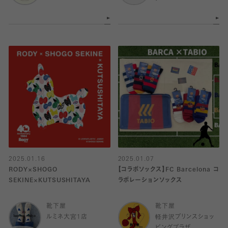
2025.01.16
2025.01.07
RODY×SHOGO
【コラボソックス】FC Barcelona コ
SEKINE×KUTSUSHITAYA
ラボレーションソックス
靴下屋
靴下屋
ルミネ大宮1店
軽井沢プリンスショッ
ピングプラザ