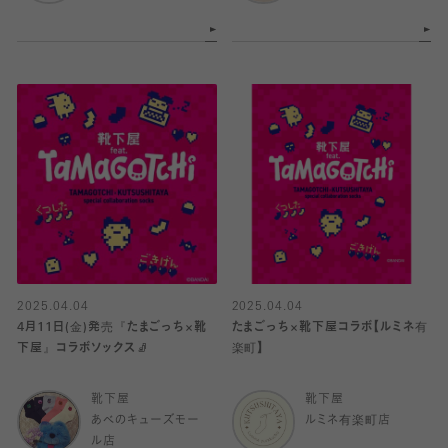
2025.04.04
2025.04.04
4月11日(金)発売『たまごっち×靴
たまごっち×靴下屋コラボ【ルミネ有
下屋』コラボソックス🧦
楽町】
靴下屋
靴下屋
あべのキューズモー
ルミネ有楽町店
ル店