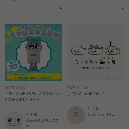
2025.01.29
2025.01.29
『チョリ山チョリ男』とのコラボソッ
˗ˏˋ ちいかわ×靴下屋 ˎˊ˗
クス販売のお知らせ📢✨
靴下屋
靴下屋
ららぽーと門真店
武蔵小杉東急スクエ
ア