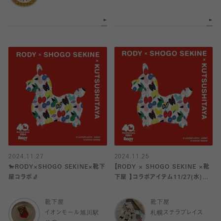
2024.11.27
2024.11.25
🐎RODY×SHOGO SEKINE×靴下
【RODY × SHOGO SEKINE ×靴
屋コラボ🧦
下屋 】コラボアイテム11/27(水)よ
り発売！
靴下屋
靴下屋
イオンモール旭川駅
札幌ステラプレイス