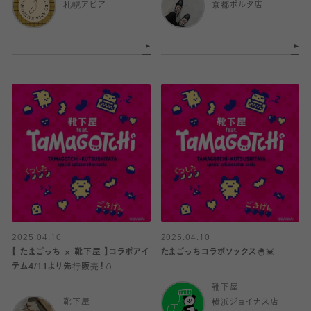
札幌アピア
京都ポルタ店
2025.04.10
2025.04.10
【 たまごっち × 靴下屋 】コラボアイ
たまごっちコラボソックス🐣💓
テム4/11より先行販売！🥚
靴下屋
靴下屋
横浜ジョイナス店