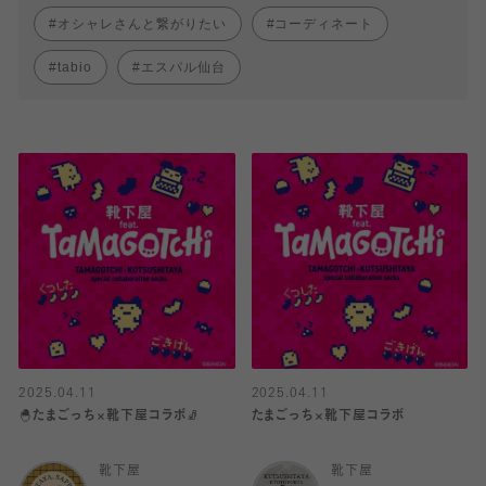
オシャレさんと繋がりたい
コーディネート
tabio
エスパル仙台
2025.04.11
2025.04.11
🐣たまごっち×靴下屋コラボ🧦
たまごっち×靴下屋コラボ
靴下屋
靴下屋