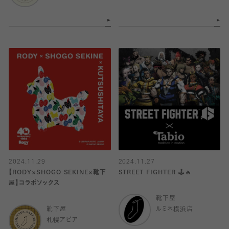
2024.11.29
2024.11.27
【RODY×SHOGO SEKINE×靴下
STREET FIGHTER 🕹🔥
屋】コラボソックス
靴下屋
靴下屋
ルミネ横浜店
札幌アピア