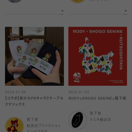
2025.01.05
2025.01.03
【コラボ】長野県PRキャラクターアル
RODY×SHOGO SEKINE×靴下屋
クマソックス
靴下屋
靴下屋
ルミネ横浜店
軽井沢プリンスショッ