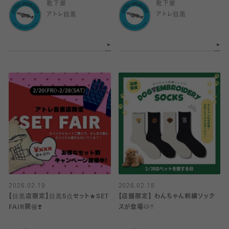
靴下屋
靴下屋
アトレ目黒
アトレ目黒
2026.02.19
2026.02.18
【目黒店限定】目黒5点セット★SET
【店舗限定】 わんちゃん刺繍ソック
FAIR開催❣️
スが登場🐶‼️