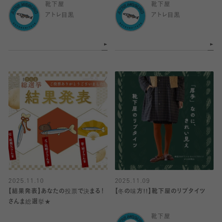
靴下屋
靴下屋
アトレ目黒
アトレ目黒
2025.11.10
2025.11.09
【結果発表】あなたの投票で決まる！
【冬の味方!!】靴下屋のリブタイツ
さんま総選挙★
靴下屋