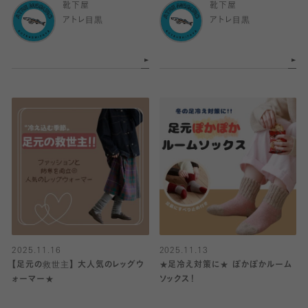
靴下屋
靴下屋
アトレ目黒
アトレ目黒
2025.11.16
2025.11.13
【足元の救世主】 大人気のレッグウ
★足冷え対策に★ ぽかぽかルーム
ォーマー★
ソックス！