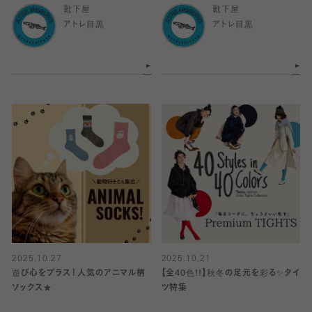
靴下屋
靴下屋
アトレ目黒
アトレ目黒
2025.10.27
2025.10.21
遊び心をプラス！人気のアニマル柄
【全40色!!】秋冬の足元を彩る✨タイ
ソックス★
ツ特集