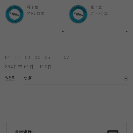
靴下屋
靴下屋
アトレ目黒
アトレ目黒
...
01
02
03
04
05
07
394件中 61件 - 120件
つぎ
もどる
会員登録・