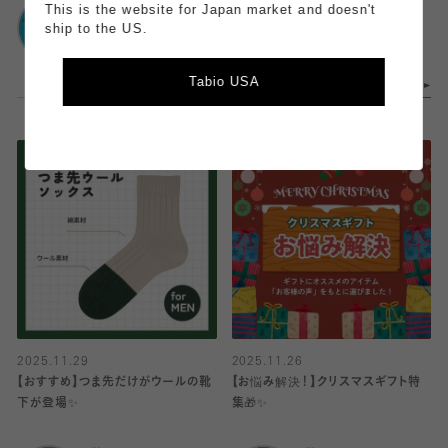
靴下屋
靴下屋
This is the website for Japan market and doesn't
アトレ目黒
アトレ目黒
ship to the US.
Tabio USA
2025.11.29
2025.11.26
【おすすめ】つま先だけがウールの靴
【お悩み解決！】クリスマスギフト特
下が登場✨️
集🎁✨