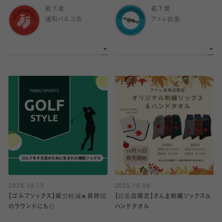
靴下屋
靴下屋
浦和パルコ店
アトレ目黒
2025.10.12
2025.10.09
【ゴルフソックス】疲労軽減★長時間
【目黒店限定】さんま刺繍ソックス&
のラウンドにも◎
ハンドタオル