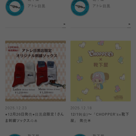
靴下屋
靴下屋
アトレ目黒
アトレ目黒
2025.12.23
2025.12.18
●12月26日発売●目黒店限定！さん
12/19(金)～『CHOPPER's×靴下
ま刺繍ソックス🐴🎍
屋』 発売🌟