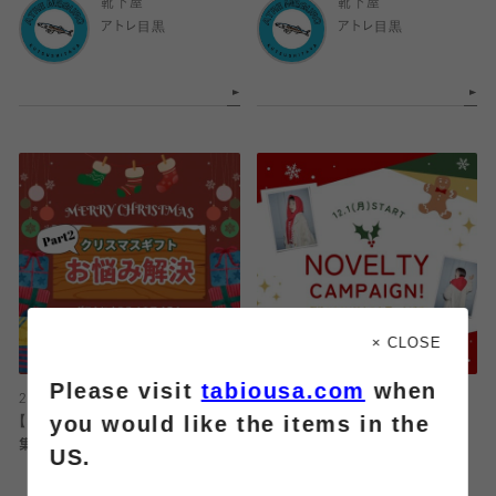
靴下屋
靴下屋
アトレ目黒
アトレ目黒
× CLOSE
Please visit
tabiousa.com
when
2025.12.02
2025.11.30
you would like the items in the
【お悩み解決！】クリスマスギフト特
【ノベルティ】12月1日～オリジナル
集第2弾🎅
ニットストールをプレゼント🧣🤍
US.