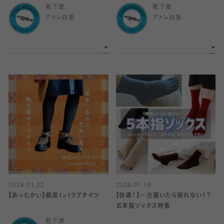
靴下屋
靴下屋
アトレ目黒
アトレ目黒
2026.01.22
2026.01.19
【あったかい】綿混1×1リブタイツ
【快適！】一度履いたら戻れない！？
五本指ソックス特集
靴下屋