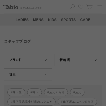
靴下の
Tabio
公式通販
LADIES
MENS
KIDS
SPORTS
CARE
スタッフブログ
ブランド
新着順
性別
靴下屋
靴下
足元くら部
足元
靴下屋武蔵小杉東急スクエア
靴下屋エスパル仙台店