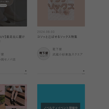
2024.08.03
 BUY】素足風に履け
コソッと忍ばせるソックス特集
下
靴下屋
下屋
武蔵小杉東急スクエア
静岡セノバ店