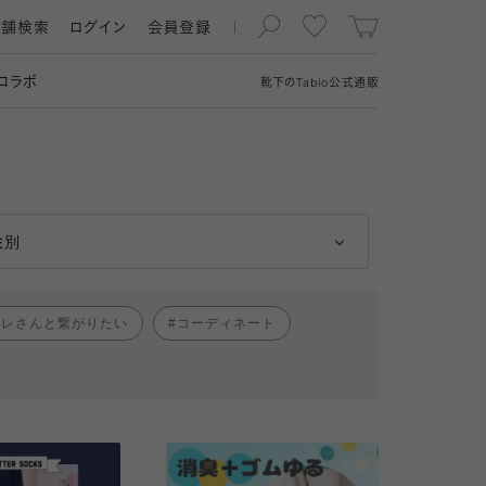
店舗検索
ログイン
会員登録
コラボ
靴下の
Tabio
公式通販
男性
女性
性別
ャレさんと繋がりたい
コーディネート