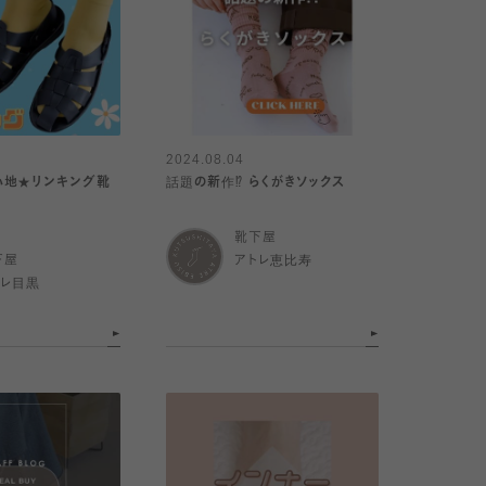
2024.08.04
心地★リンキング靴
話題の新作⁉︎ らくがきソックス
靴下屋
下屋
アトレ恵比寿
トレ目黒