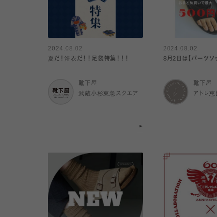
2024.08.02
2024.08.02
夏だ！浴衣だ！！足袋特集！！！
8月2日は【パーツソ
靴下屋
靴下屋
武蔵小杉東急スクエア
アトレ恵