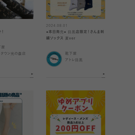
2024.08.01
介！
●本日発売● 目黒店限定！さんま刺
繍ソックス 夏ver
下屋
めタウン光の森店
靴下屋
アトレ目黒