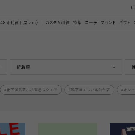
カスタム刺繍
特集
コーデ
ブランド
ギフト
,485円（靴下屋
fam）
人気ランキング順
新着順
靴下屋武蔵小杉東急スクエア
靴下屋エスパル仙台店
オシ