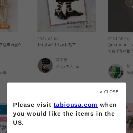
2024.08.04
2024.08.04
】下駄用の履か
おすすめ！おしゃれ靴下
【#03 REAL
て脱げない靴
靴下屋
アミュエスト店
靴
比寿
新
× CLOSE
Please visit
tabiousa.com
when
you would like the items in the
US.