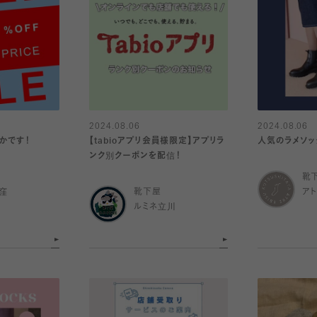
2024.08.06
2024.08.06
かです！
【tabioアプリ会員様限定】アプリラ
人気のラメソッ
ンク別クーポンを配信！
靴
窪
靴下屋
ア
ルミネ立川