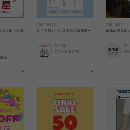
2024.08.01
2024.08.01
メン×靴下屋コ
暑中見舞い 〜eGiftのご紹介編〜
新商品のご紹
！
靴下屋
靴
アトレ秋葉原店
ゆ
ナ川崎