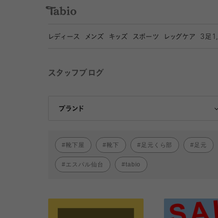
レディース
メンズ
キッズ
スポーツ
レッグケア
3
足1
スタッフブログ
靴下屋
Tabio
ブランド
靴下屋
靴下
足元くら部
足元
エスパル仙台
tabio