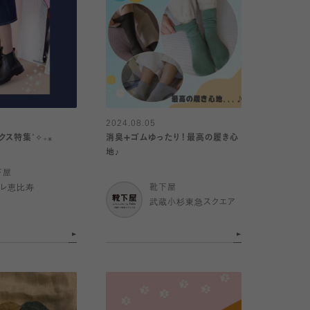
2024.08.05
クス特集˚✧₊⁎
消臭➕ゴムゆったり！最高の履き心
地♪
下屋
トレ恵比寿
靴下屋
武蔵小杉東急スクエア