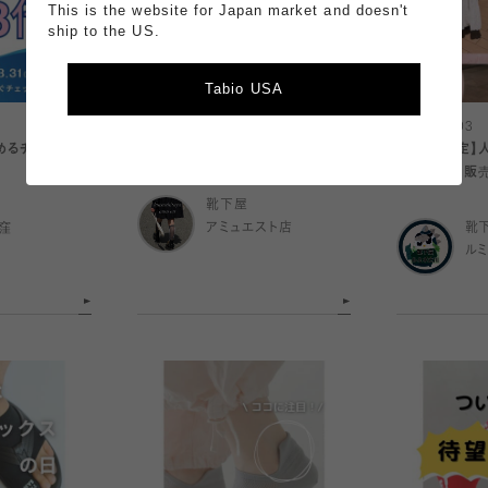
This is the website for Japan market and doesn't
ship to the US.
Tabio USA
2024.08.03
2024.08.03
めるチャンス！
迷ったら時におすすめソックス◎
【ルミネ限定】
限定カラー販
靴下屋
窪
アミュエスト店
靴
ル