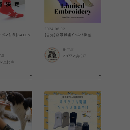
2024.08.02
クーポン付き】SALEソ
【告知】店頭刺繍イベント開催
靴下屋
下屋
メイワン浜松店
トレ恵比寿