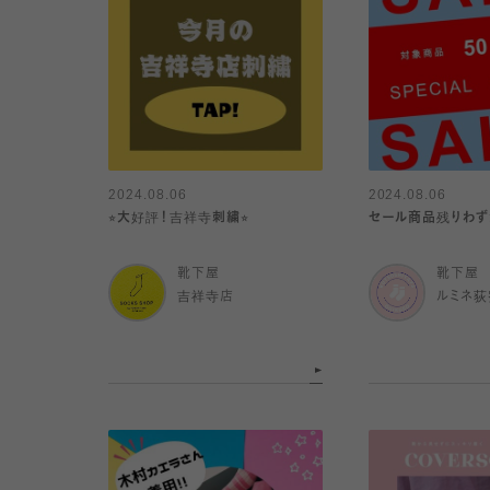
2024.08.06
2024.08.06
⭐︎大好評！吉祥寺刺繍⭐︎
セール商品残りわず
靴下屋
靴下屋
吉祥寺店
ルミネ荻