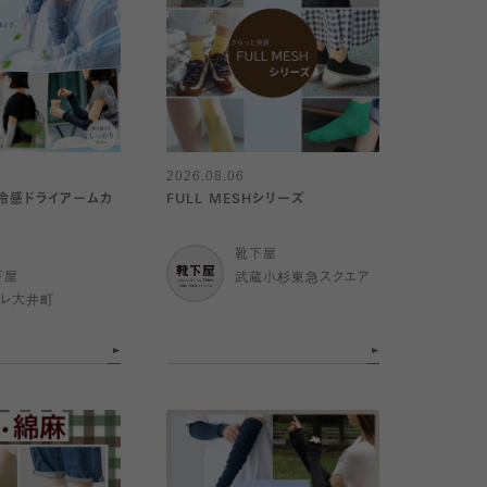
2026.08.06
】冷感ドライアームカ
FULL MESHシリーズ
靴下屋
下屋
武蔵小杉東急スクエア
トレ大井町