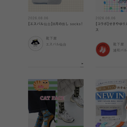
2026.08.06
2026.08.06
【エスパル仙台】8月の推し socks！
【コラボ】せきやゆり
ス
靴下屋
エスパル仙台
靴下屋
浦和パ