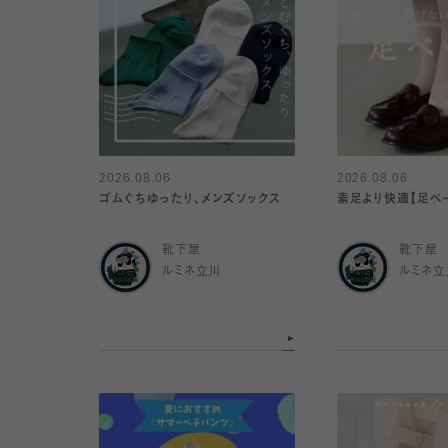
2026.08.06
2026.08.06
ゴムぐちゆったり、メンズソックス
素足より快適【足ベ
靴下屋
靴下屋
ルミネ立川
ルミネ立