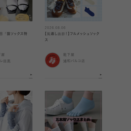
2026.08.06
の日『猫ソックス特
【風通し抜群！】フルメッシュソック
ス
下屋
靴下屋
トレ目黒
浦和パルコ店