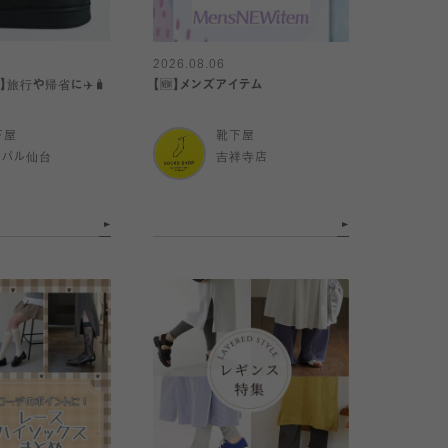
2026.08.06
s】旅行や帰省に✈️🧳
【🆕】メンズアイテム
下屋
靴下屋
スパル仙台
吉祥寺店