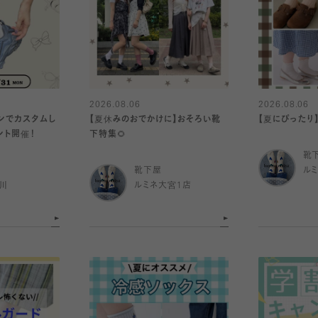
2026.08.06
2026.08.06
ボンでカスタムし
【夏休みのおでかけに】おそろい靴
【夏にぴったり
ント開催！
下特集🌻
靴
靴下屋
ル
川
ルミネ大宮1店