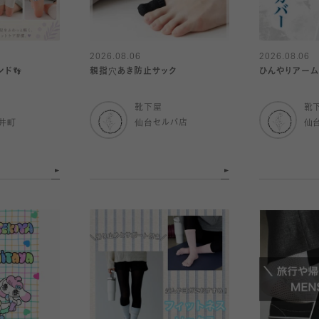
2026.08.06
2026.08.06
ンド👣
親指穴あき防止サック
ひんやりアー
靴下屋
靴
井町
仙台セルバ店
仙