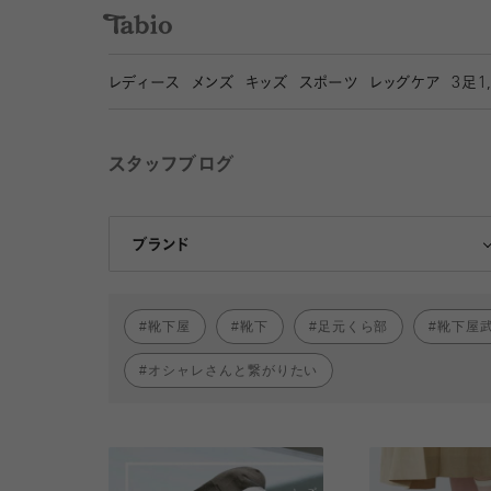
レディース
メンズ
キッズ
スポーツ
レッグケア
3
足1
スタッフブログ
靴下屋
Tabio
ブランド
靴下屋
靴下
足元くら部
靴下屋
オシャレさんと繋がりたい