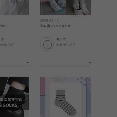
2026.08.06
ムカバー
五本指ソックスまとめ
下屋
靴下屋
台セルバ店
仙台セルバ店