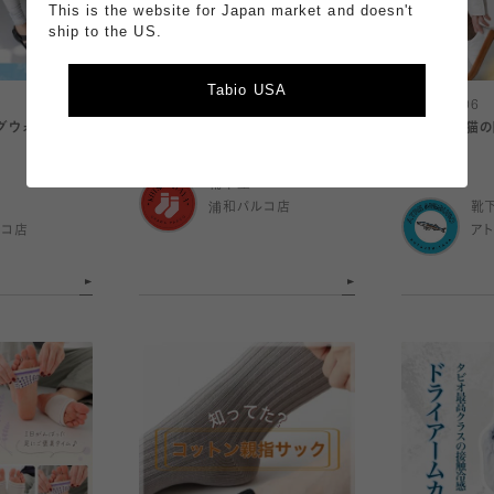
This is the website for Japan market and doesn't
ship to the US.
Tabio USA
2026.08.06
2026.08.06
グウォーマー☀️
素足風ソックス総集め
8/8は世界猫
集』🐈
靴下屋
浦和パルコ店
靴
ルコ店
ア