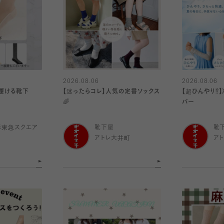
2026.08.06
2026.08.06
履ける靴下
【迷ったらコレ】人気の定番ソックス
【超ひんやり⁉︎
🌈
バー
杉東急スクエア
靴下屋
靴
アトレ大井町
ア