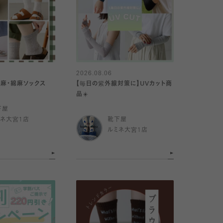
2026.08.06
】麻・綿麻ソックス
【毎日の紫外線対策に】UVカット商
品☀️
下屋
ミネ大宮1店
靴下屋
ルミネ大宮1店