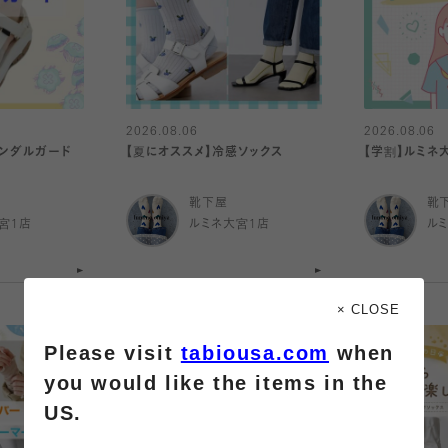
2026.08.06
2026.08.06
サンダルガード
【夏にオススメ】冷感ソックス
【学割】ルミネ
靴下屋
靴
宮1店
ルミネ大宮1店
ル
× CLOSE
Please visit
tabiousa.com
when
you would like the items in the
US.