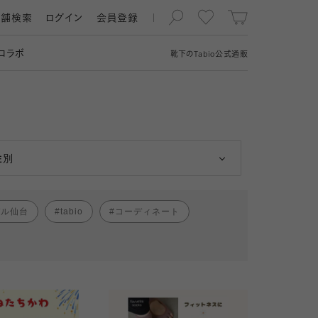
店舗検索
ログイン
会員登録
コラボ
靴下の
Tabio
公式通販
男性
女性
性別
パル仙台
tabio
コーディネート