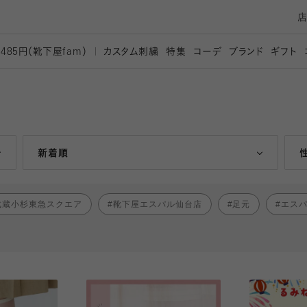
カスタム刺繍
特集
コーデ
ブランド
ギフト
,485円（靴下屋
fam）
人気ランキング順
新着順
武蔵小杉東急スクエア
靴下屋エスパル仙台店
足元
エス