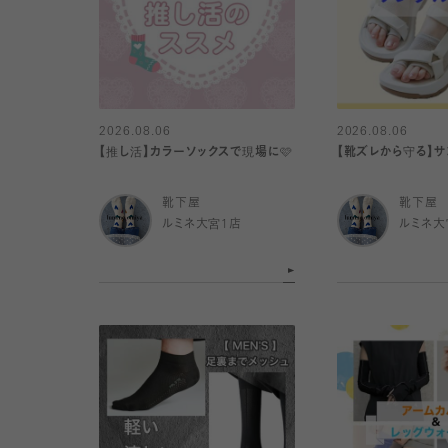
2026.08.06
2026.08.06
【推し活】カラーソックスで現場に🩷
【靴ズレから守る】
靴下屋
靴下屋
ルミネ大宮1店
ルミネ大