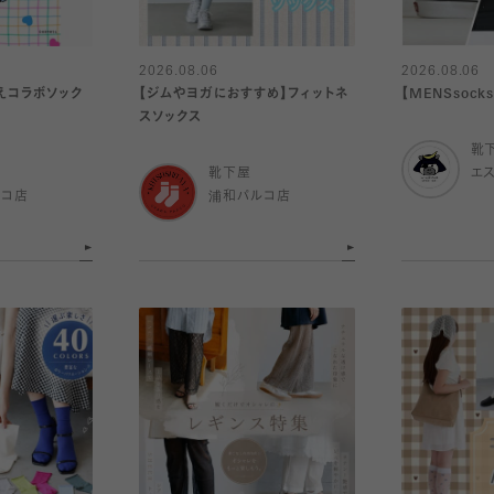
2026.08.06
2026.08.06
えコラボソック
【ジムやヨガにおすすめ】フィットネ
【MENSsock
スソックス
靴
靴下屋
エ
ルコ店
浦和パルコ店