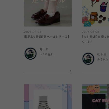
2026.08.06
2026.08.06
素足より快適【足ベールシリーズ】
【立川限定】夏祭り刺繍
タート！
靴下屋
ルミネ立川
靴下屋
ルミネ立