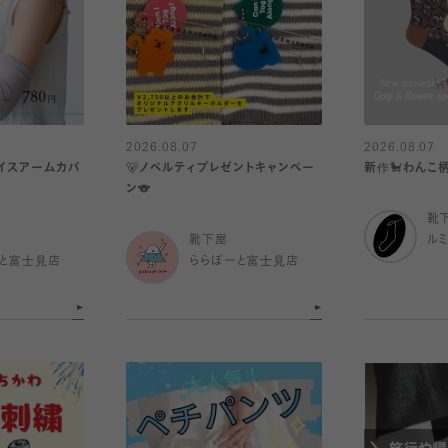
2026.08.07
2026.08.07
アイスアームカバ
🐻ノベルティプレゼントキャンペー
新作🐩わんこ
ン🐨
靴
靴下屋
ル
と富士見店
ららぽーと富士見店