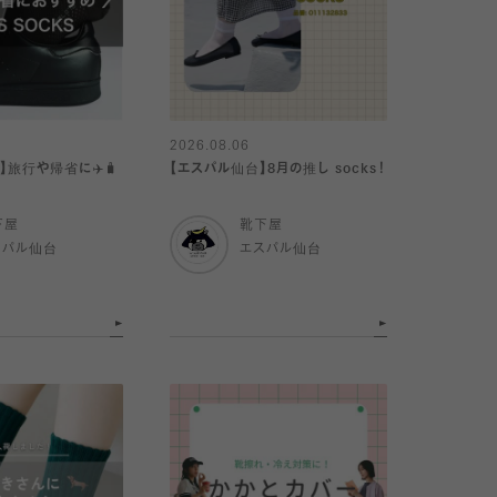
2026.08.06
s】旅行や帰省に✈️🧳
【エスパル仙台】8月の推し socks！
下屋
靴下屋
スパル仙台
エスパル仙台