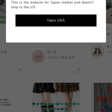
This is the website for Japan market and doesn't
ship to the US.
Tabio USA
2026.08.06
2026.08.06
ヨガやジムにもおすすめ！🧘ピラテ
〈 メイワン店
ィスソックス🍃
靴
岡天神
靴下屋
メ
ららぽーと富士見店