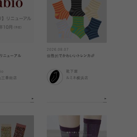
2026.08.07
リ】リニューアル
個性的でかわいいトレンカ🌈
io
靴下屋
急三番街店
ルミネ横浜店