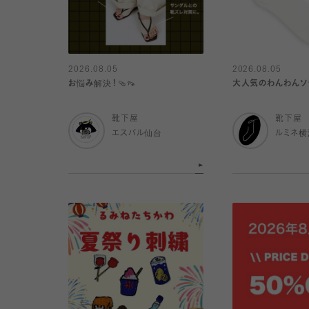
2026.08.05
2026.08.05
お悩み解決！🩴👡
大人気のわんわんソッ
靴下屋
靴下屋
エスパル仙台
ルミネ横