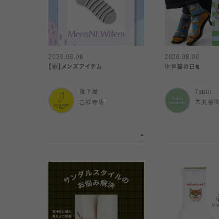
2026.08.06
2026.08.06
【🆕】メンズアイテム
世界猫の日🐈
靴下屋
Tabio
吉祥寺店
大丸福