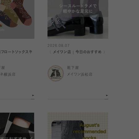
2026.08.07
柄フロートソックス💐
〈 メイワン店｜今日のおすすめ 〉
下屋
靴下屋
ミネ横浜店
メイワン浜松店