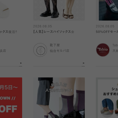
2026.08.05
2026.08.05
クス復活‼️
【人気】レースハイソックス🌼
50%OFFセ
靴下屋
Tab
浜店
仙台セルバ店
大