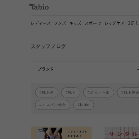
レディース
メンズ
キッズ
スポーツ
レッグケア
3
足1
スタッフブログ
靴下屋
Tabio
ブランド
靴下屋
靴下
足元くら部
靴下屋
エスパル仙台
tabio