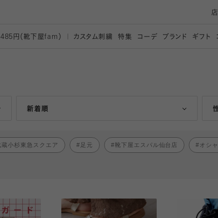
カスタム刺繍
特集
コーデ
ブランド
ギフト
,485円（靴下屋
fam）
人気ランキング順
新着順
武蔵小杉東急スクエア
足元
靴下屋エスパル仙台店
オシ