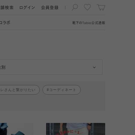
店舗検索
ログイン
会員登録
コラボ
靴下の
Tabio
公式通販
男性
女性
性別
ャレさんと繋がりたい
コーディネート