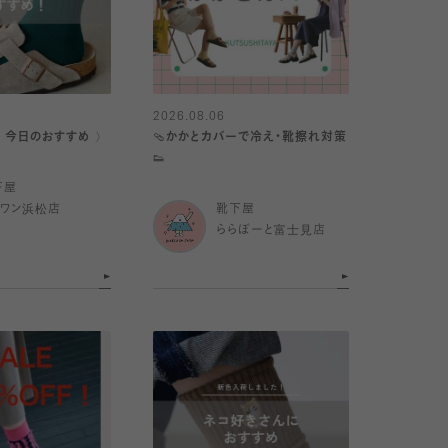
2026.08.06
｜今日のおすすめ 〉
🩴かかとカバーで冷え・靴擦れ対策
👟
下屋
イワン浜松店
靴下屋
ららぽーと富士見店