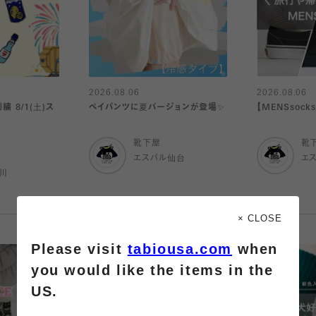
2026.08.06
2026.08.06
 8/1(土)ス
ペイパンツに夏バージョンが登場✨
【MENSsock
靴下屋
靴
エスパル仙台
エ
川
× CLOSE
Please visit
tabiousa.com
when
you would like the items in the
US.