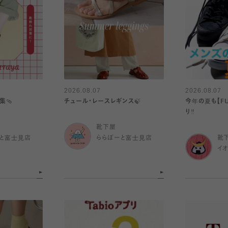
2026.08.07
2026.08.07
集🩴
チュール・レースレギンス🍃
今年の夏も【FU
り️‼️
靴下屋
と富士見店
ららぽーと富士見店
靴
イ