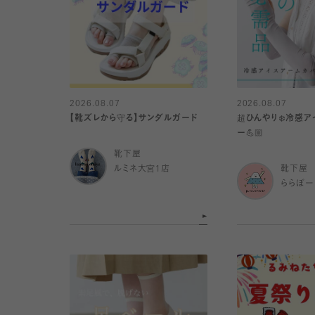
2026.08.07
2026.08.07
【靴ズレから守る】サンダルガード
超ひんやり❄️冷感
ー💪🏼
靴下屋
ルミネ大宮1店
靴下屋
ららぽー