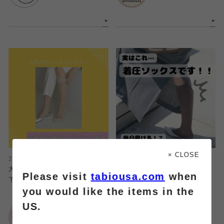
× CLOSE
2026.07.27
2026.07.27
大人気！素肌風に履けて脱げない靴
着圧ソックス苦手だけどむくみは気
Please visit
tabiousa.com
when
下📣🎉🤍
になる方必見‼️
you would like the items in the
US.
靴下屋
靴下屋
ルミネ池袋店
イオンモール橿原店