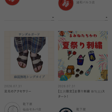
浦和パルコ店
2026.07.31
2026.07.31
足元のアクセサリー
【立川限定】夏祭り刺繍 8/1(土)ス
タート！
靴下屋
仙台セルバ店
靴下屋