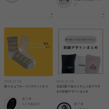
武蔵小杉東急スクエ
ア
2026.07.28
2026.07.28
新作🍓🍒フルーツバスケット🍍🍋
全部【靴下屋ルミネ立川店ででき
る!】刺繍デザインまとめ
靴下屋
ルミネ横浜店
靴下屋