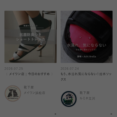
2026.07.25
2026.07.24
〈 メイワン店｜今日のおすすめ 〉
もう、水濡れ気にならない！撥水ソッ
クス
靴下屋
メイワン浜松店
靴下屋
ルミネ立川