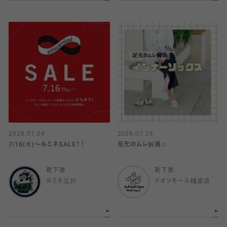
2026.07.24
2026.07.24
7/16(木)〜ルミネSALE！！
足元のムレ解消♫
靴下屋
靴下屋
ルミネ立川
イオンモール橿原店