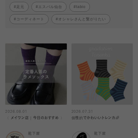
足元
エスパル仙台
tabio
コーディネート
オシャレさんと繋がりたい
2026.08.01
2026.07.31
〈 メイワン店｜今日のおすすめ 〉
個性的でかわいいトレンカ🌈
靴下屋
靴下屋