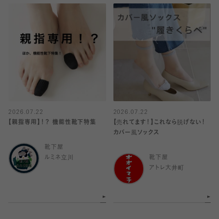
2026.07.22
2026.07.22
【親指専用】！？ 機能性靴下特集
【売れてます！】これなら脱げない！
カバー風ソックス
靴下屋
ルミネ立川
靴下屋
アトレ大井町