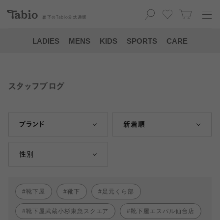
靴下の
Tabio
公式通販
LADIES
MENS
KIDS
SPORTS
CARE
スタッフブログ
ブランド
新着順
性別
靴下屋
靴下
足元くら部
靴下屋武蔵小杉東急スクエア
靴下屋エスパル仙台店