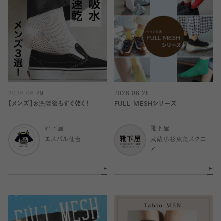
2026.06.29
2026.06.28
【メンズ】お洗濯後もすぐ乾く！
FULL MESHシリーズ
靴下屋
靴下屋
エスパル仙台
武蔵小杉東急スクエ
ア