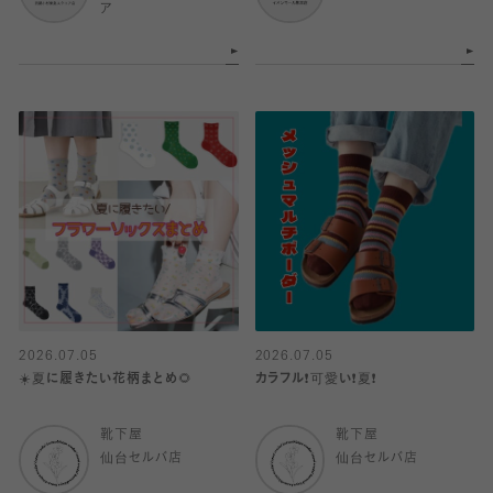
ア
2026.07.05
2026.07.05
☀️夏に履きたい花柄まとめ🌻
カラフル❗️可愛い❗️夏❗️
靴下屋
靴下屋
仙台セルバ店
仙台セルバ店