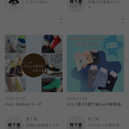
エスパル仙台
武蔵小杉東急スクエ
ア
2026.07.06
2026.07.06
FULL MESHシリーズ
\涼しく履ける靴下屋famの新商品/
靴下屋
靴下屋
武蔵小杉東急スクエ
イオンモール熊本店