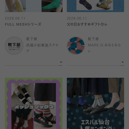
2026.06.11
2026.06.11
FULL MESHシリーズ
父の日おすすめギフト🥸☕️
靴下屋
靴下屋
武蔵小杉東急スクエ
MARK IS みなとみら
ア
い