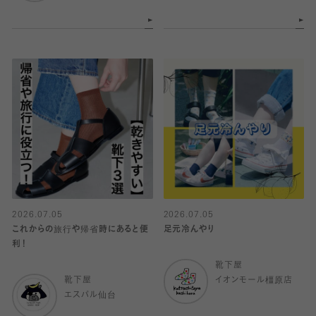
2026.07.05
2026.07.05
これからの旅行や帰省時にあると便
足元冷んやり
利！
靴下屋
靴下屋
イオンモール橿原店
エスパル仙台