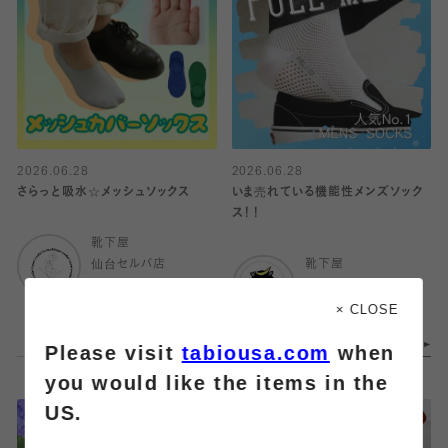
2026.06.28
2026.06.28
さらっと吸水☆メッシュソックス
いま売れている機能性メンズソック
ス！！
靴下屋
仙台セルバ店
靴下屋
エスパル仙台
× CLOSE
Please visit
tabiousa.com
when
you would like the items in the
US.