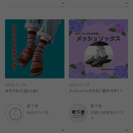
2026.07.04
2026.07.02
カラフル❗️可愛い❗️夏❗️
メッシュソックスのご紹介です！！
靴下屋
靴下屋
仙台セルバ店
武蔵小杉東急スクエ
ア