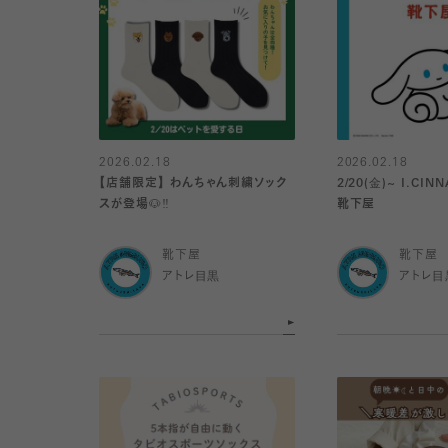
2026.02.18
2026.02.18
【店舗限定】 わんちゃん刺繍ソック
2/20(金)~ I.CINNAMOROLL×
スが登場🐶‼️
靴下屋
靴下屋
靴下屋
アトレ目黒
アトレ目