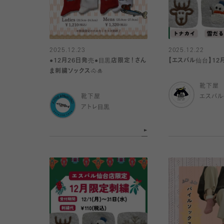
2025.12.23
2025.12.22
●12月26日発売●目黒店限定！さん
【エスパル仙台】1
ま刺繍ソックス🐴🎍
靴下屋
靴下屋
エスパ
アトレ目黒