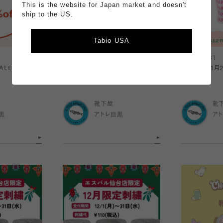
This is the website for Japan market and doesn't
ship to the US.
Tabio USA
2026.01.05
2025.12.31
SALE 開催
裏起毛で温かく、やさしく包み込む
🎍2026年1
ボディウォーマー★
🛍️
靴下屋
靴
黒
アトレ目黒
ア