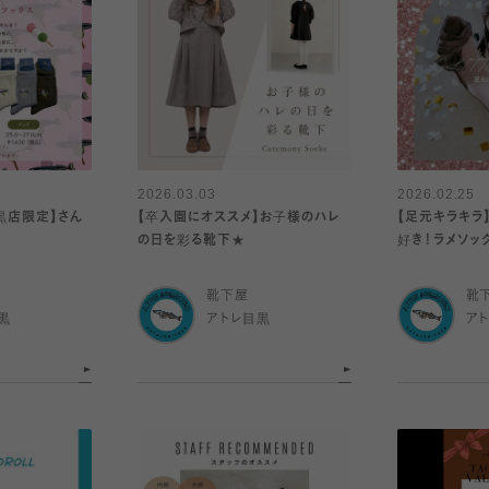
2026.03.03
2026.02.25
目黒店限定】さん
【卒入園にオススメ】お子様のハレ
【足元キラキラ
の日を彩る靴下★
好き！ラメソッ
靴下屋
靴
黒
アトレ目黒
ア