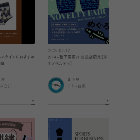
2026.02.12
レンタインにおすすめ
2/14~靴下屋初?! 目黒店限定【軍
刺繍
手ノベルティ】
下屋
靴下屋
ミネ立川
アトレ目黒