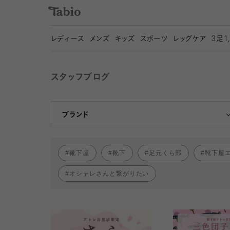
レディース
メンズ
キッズ
スポーツ
レッグケア
3
足1
スタッフブログ
靴下屋
Tabio
ブランド
靴下屋
靴下
足元くら部
靴下屋
オシャレさんと繋がりたい