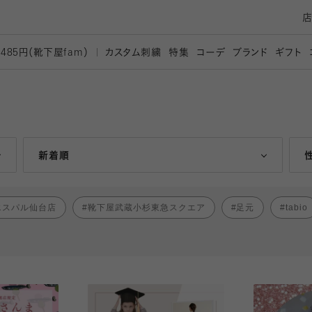
カスタム刺繍
特集
コーデ
ブランド
ギフト
,485円（靴下屋
fam）
人気ランキング順
新着順
エスパル仙台店
靴下屋武蔵小杉東急スクエア
足元
tabio