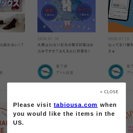
2026.01.16
2026.01.13
たら戻れない！？
大寒波到来?!足元の寒さ対策はお
知ってる??便
済みですか？凍える前に対策を‼️
ス★
靴下屋
靴
黒
アトレ目黒
ア
× CLOSE
Please visit
tabiousa.com
when
you would like the items in the
US.