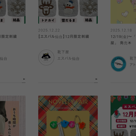
2025.12.22
2025.12.18
2月限定刺繍
【エスパル仙台】12月限定刺繍
12/19(金)～
屋』 発売🌟
靴下屋
ル仙台
エスパル仙台
靴
ア