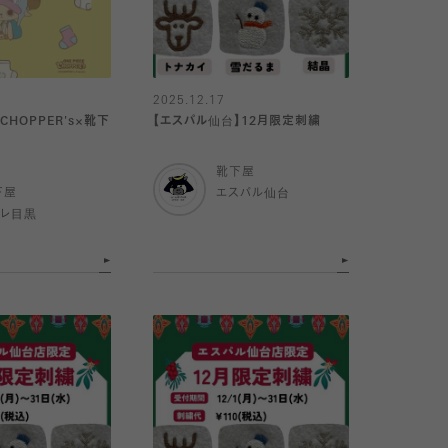
2025.12.17
『CHOPPER's×靴下
【エスパル仙台】12月限定刺繍
靴下屋
下屋
エスパル仙台
トレ目黒