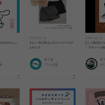
2026.02.15
2026.02.13
【ムレ・冷え防止に】コットンシルク
【立川限定】バ
レギンス
♡プチハート
靴下屋
靴
黒
アトレ目黒
ル