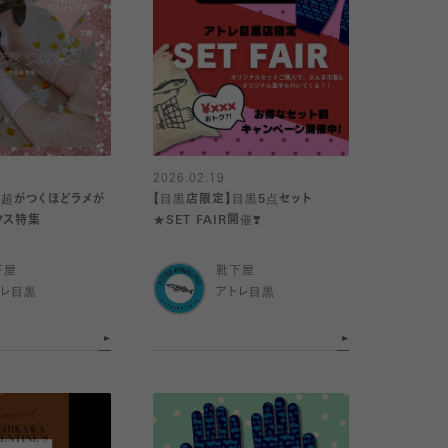
2026.02.19
】超がつくほどラメが
【目黒店限定】目黒5点セット
クス特集
★SET FAIR開催❣️
下屋
靴下屋
トレ目黒
アトレ目黒