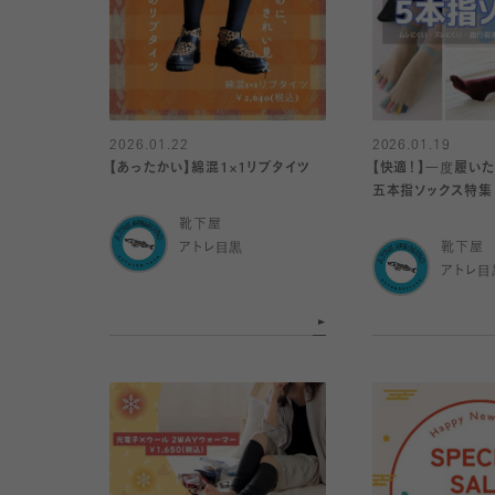
2026.01.22
2026.01.19
【あったかい】綿混1×1リブタイツ
【快適！】一度履い
五本指ソックス特集
靴下屋
アトレ目黒
靴下屋
アトレ目