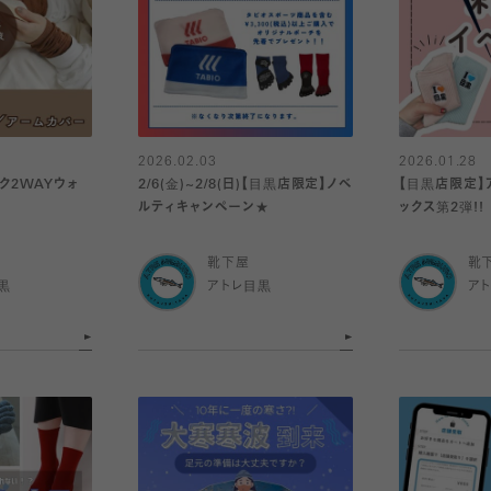
2026.02.03
2026.01.28
ク2WAYウォ
2/6(金)~2/8(日)【目黒店限定】ノベ
【目黒店限定】
ルティキャンペーン★
ックス第2弾!!
靴下屋
靴
黒
アトレ目黒
ア