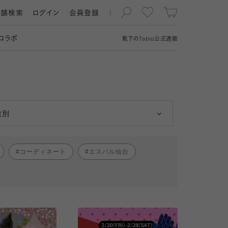
店舗検索
ログイン
会員登録
コラボ
靴下の
Tabio
公式通販
男性
女性
性別
コーディネート
エスパル仙台