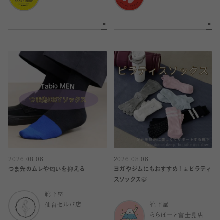
2026.08.06
2026.08.06
つま先のムレや匂いを抑える
ヨガやジムにもおすすめ！🧘ピラティ
スソックス🍃
靴下屋
仙台セルバ店
靴下屋
ららぽーと富士見店