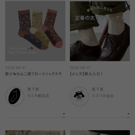
2026.08.01
2026.08.01
新作🐩わんこ柄フロートソックス💐
【メンズ】新色入荷！
靴下屋
靴下屋
ルミネ横浜店
エスパル仙台