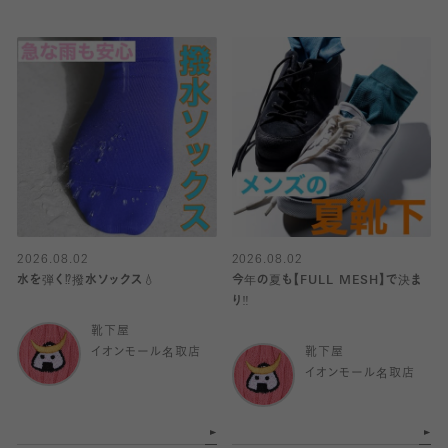
2026.08.02
2026.08.02
水を弾く⁉️撥水ソックス💧
今年の夏も【FULL MESH】で決ま
り️‼️
靴下屋
イオンモール名取店
靴下屋
イオンモール名取店