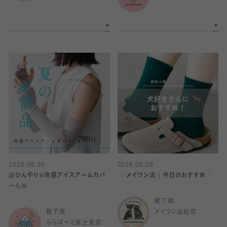
2026.08.06
2026.08.06
超ひんやり❄️冷感アイスアームカバ
〈 メイワン店｜今日のおすすめ 〉
ー💪🏼
靴下屋
靴下屋
メイワン浜松店
ららぽーと富士見店