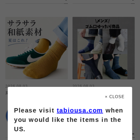
2026.08.03
2026.08.03
夏はこれ！和紙素材
\メンズ/ゴム口ゆったり商品
× CLOSE
Please visit
tabiousa.com
when
靴下屋
靴下屋
ラゾーナ川崎
MARK IS みなとみら
you would like the items in the
い
US.