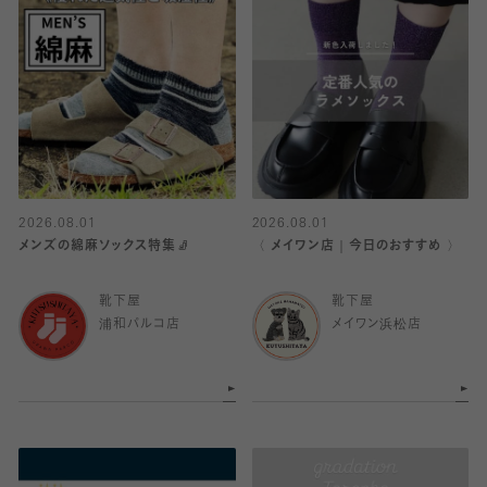
2026.08.01
2026.08.01
メンズの綿麻ソックス特集🧦
〈 メイワン店｜今日のおすすめ 〉
靴下屋
靴下屋
浦和パルコ店
メイワン浜松店