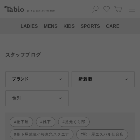
靴下の
Tabio
公式通販
LADIES
MENS
KIDS
SPORTS
CARE
スタッフブログ
ブランド
新着順
性別
靴下屋
靴下
足元くら部
靴下屋武蔵小杉東急スクエア
靴下屋エスパル仙台店