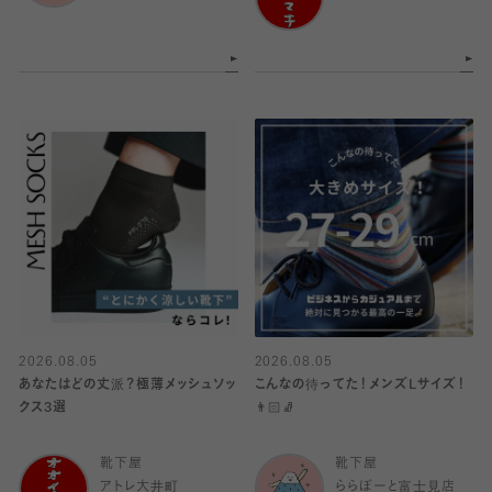
2026.08.05
2026.08.05
あなたはどの丈派？極薄メッシュソッ
こんなの待ってた！メンズLサイズ！
クス3選
👨🏻🧦
靴下屋
靴下屋
アトレ大井町
ららぽーと富士見店