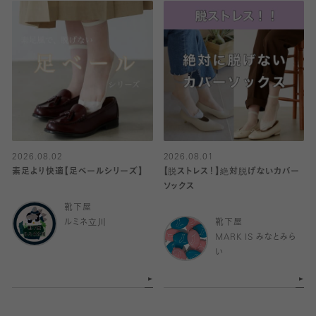
2026.08.02
2026.08.01
素足より快適【足ベールシリーズ】
【脱ストレス！】絶対脱げないカバー
ソックス
靴下屋
ルミネ立川
靴下屋
MARK IS みなとみら
い