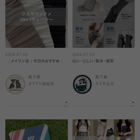
2026.07.03
2026.07.02
〈 メイワン店｜今日のおすすめ 〉
軽い・涼しい・吸水・速乾
靴下屋
靴下屋
メイワン浜松店
ルミネ立川