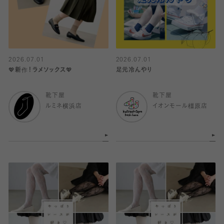
2026.07.01
2026.07.01
💖新作！ラメソックス💖
足元冷んやり
靴下屋
靴下屋
ルミネ横浜店
イオンモール橿原店