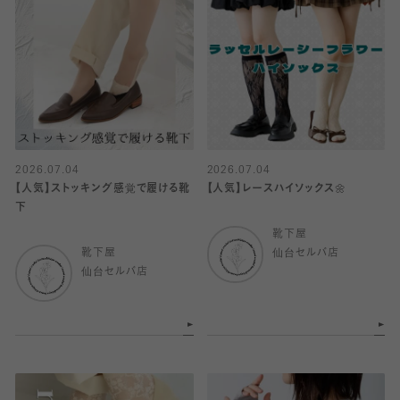
2026.07.04
2026.07.04
【人気】ストッキング感覚で履ける靴
【人気】レースハイソックス🌼
下
靴下屋
靴下屋
仙台セルバ店
仙台セルバ店