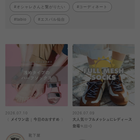
オシャレさんと繋がりたい
コーディネート
tabio
エスパル仙台
2026.07.10
2026.07.09
〈 メイワン店｜今日のおすすめ 〉
大人気💛フルメッシュにレディース
登場🏃🏻💨
靴下屋