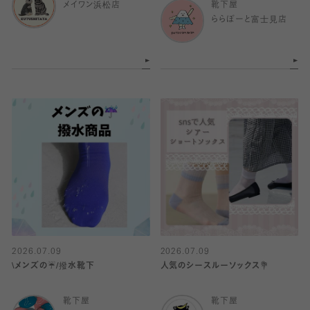
メイワン浜松店
靴下屋
ららぽーと富士見店
2026.07.09
2026.07.09
\メンズの☔️/撥水靴下
人気のシースルーソックス💐
靴下屋
靴下屋