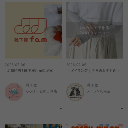
2026.07.06
2026.07.06
1足550円！靴下屋fam🙊🧦💓
〈 メイワン店｜今日のおすすめ 〉
靴下屋
靴下屋
ららぽーと富士見店
メイワン浜松店