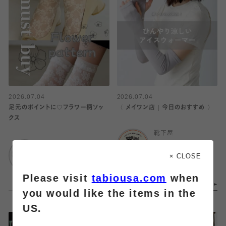
2026.07.04
2026.07.04
足元のポイントに♡フラワー柄ソッ
〈 メイワン店｜今日のおすすめ 〉
クス
靴下屋
靴下屋
メイワン浜松店
エスパル仙台
× CLOSE
Please visit
tabiousa.com
when
you would like the items in the
US.