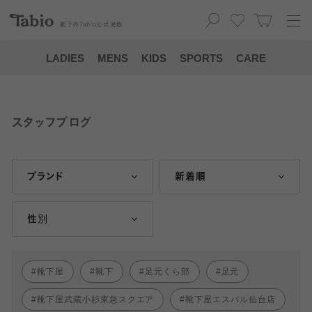
靴下の
Tabio
公式通販
LADIES
MENS
KIDS
SPORTS
CARE
スタッフブログ
ブランド
新着順
性別
靴下屋
靴下
足元くら部
足元
靴下屋武蔵小杉東急スクエア
靴下屋エスパル仙台店