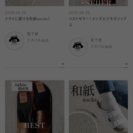
2026.06.20
2026.06.20
ドライに履ける和紙socks！
ベストセラー！メンズビジネスソック
ス
靴下屋
エスパル仙台
靴下屋
エスパル仙台