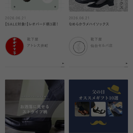
2026.06.21
2026.06.21
【SALE対象!】レオパード柄3選！
なめらかラメハイソックス
靴下屋
靴下屋
アトレ大井町
仙台セルバ店