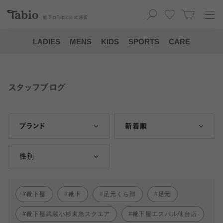
靴下の
Tabio
公式通販
LADIES
MENS
KIDS
SPORTS
CARE
スタッフブログ
ブランド
新着順
性別
靴下屋
靴下
足元くら部
足元
靴下屋武蔵小杉東急スクエア
靴下屋エスパル仙台店