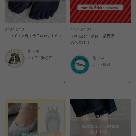
2026.06.24
2026.06.23
〈 メイワン店｜今日のおすすめ 〉
6/26(金)～ 店内一部商品
30%OFF!!
靴下屋
メイワン浜松店
靴下屋
アトレ目黒