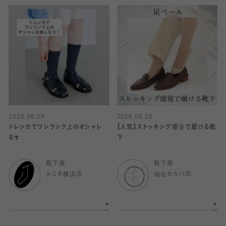
2026.06.28
2026.06.28
トレンカでワンランク上のオシャレ
【人気】ストッキング感覚で履ける靴
を❣️
下
靴下屋
靴下屋
ルミネ横浜店
仙台セルバ店