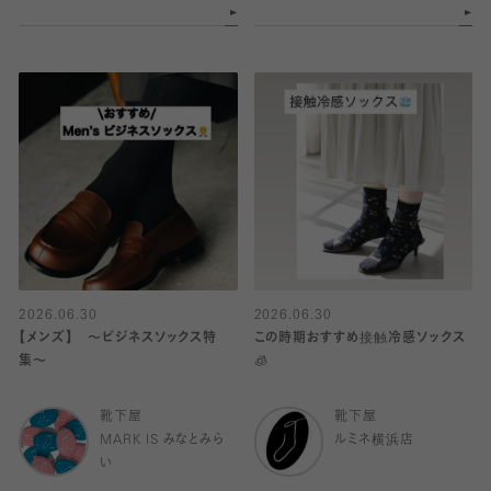
2026.06.30
2026.06.30
【メンズ】 〜ビジネスソックス特
この時期おすすめ接触冷感ソックス
集〜
🧊
靴下屋
靴下屋
MARK IS みなとみら
ルミネ横浜店
い