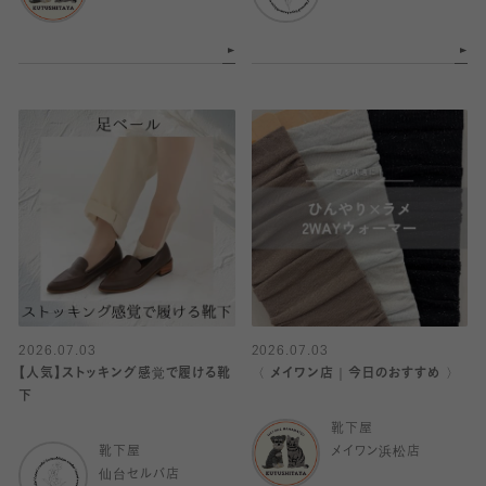
2026.07.03
2026.07.03
【人気】ストッキング感覚で履ける靴
〈 メイワン店｜今日のおすすめ 〉
下
靴下屋
靴下屋
メイワン浜松店
仙台セルバ店