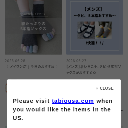
2026.06.28
2026.06.27
〈 メイワン店｜今日のおすすめ 〉
【メンズ】暑い日こそ、タビ・5本指ソ
ックスがおすすめ🌻
靴下屋
メイワン浜松店
靴下屋
× CLOSE
MARK IS みなとみら
Please visit
tabiousa.com
when
い
you would like the items in the
US.