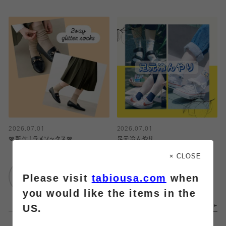
2026.07.01
2026.07.01
💖新作！ラメソックス💖
足元冷んやり
× CLOSE
靴下屋
靴下屋
Please visit
tabiousa.com
when
ルミネ横浜店
イオンモール橿原店
you would like the items in the
US.