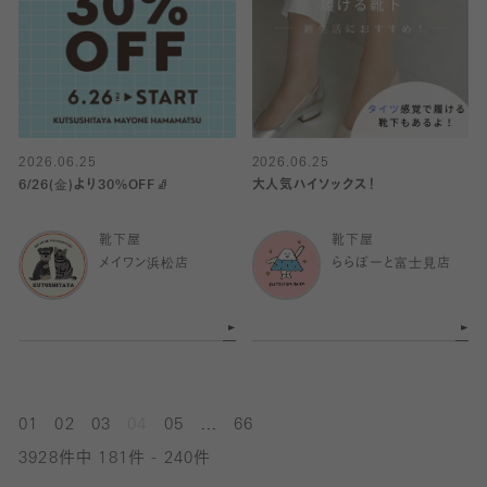
2026.06.25
2026.06.25
6/26(金)より30%OFF🧦
大人気ハイソックス！
靴下屋
靴下屋
メイワン浜松店
ららぽーと富士見店
...
01
02
03
04
05
66
3928件中 181件 - 240件