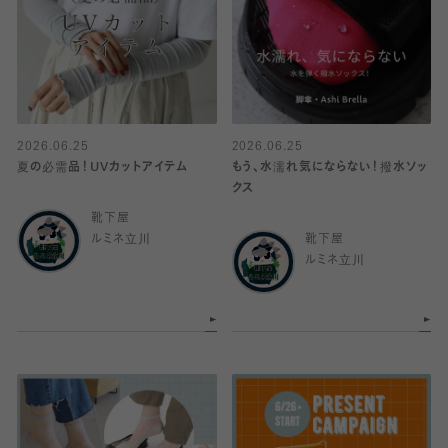
2026.06.25
2026.06.25
夏の必需品！UVカットアイテム
もう、水濡れ気にならない！撥水ソッ
クス
靴下屋
ルミネ立川
靴下屋
ルミネ立川