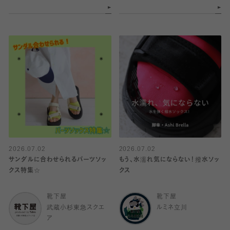
2026.07.02
2026.07.02
サンダルに合わせられるパーツソッ
もう、水濡れ気にならない！撥水ソッ
クス特集☆
クス
靴下屋
靴下屋
武蔵小杉東急スクエ
ルミネ立川
ア