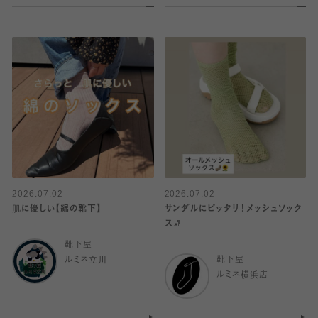
2026.07.02
2026.07.02
肌に優しい【綿の靴下】
サンダルにピッタリ！メッシュソック
ス🧦
靴下屋
ルミネ立川
靴下屋
ルミネ横浜店