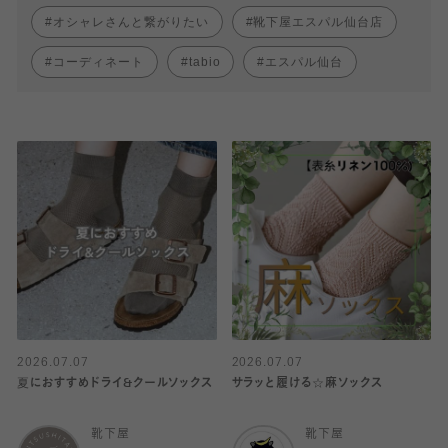
オシャレさんと繋がりたい
靴下屋エスパル仙台店
コーディネート
tabio
エスパル仙台
2026.07.07
2026.07.07
夏におすすめドライ&クールソックス
サラッと履ける☆麻ソックス
靴下屋
靴下屋