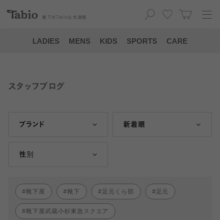
靴下の
Tabio
公式通販
LADIES
MENS
KIDS
SPORTS
CARE
スタッフブログ
ブランド
新着順
性別
靴下屋
靴下
足元くら部
足元
靴下屋武蔵小杉東急スクエア